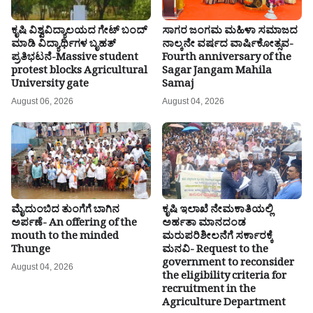
ಕೃಷಿ ವಿಶ್ವವಿದ್ಯಾಲಯದ ಗೇಟ್ ಬಂದ್
ಸಾಗರ ಜಂಗಮ ಮಹಿಳಾ ಸಮಾಜದ
ಮಾಡಿ ವಿದ್ಯಾರ್ಥಿಗಳ ಬೃಹತ್
ನಾಲ್ಕನೇ ವರ್ಷದ ವಾರ್ಷಿಕೋತ್ಸವ-
ಪ್ರತಿಭಟನೆ-Massive student
Fourth anniversary of the
protest blocks Agricultural
Sagar Jangam Mahila
University gate
Samaj
August 06, 2026
August 04, 2026
ಮೈದುಂಬಿದ ತುಂಗೆಗೆ ಬಾಗಿನ
ಕೃಷಿ ಇಲಾಖೆ ನೇಮಕಾತಿಯಲ್ಲಿ
ಅರ್ಪಣೆ- An offering of the
ಅರ್ಹತಾ ಮಾನದಂಡ
mouth to the minded
ಮರುಪರಿಶೀಲನೆಗೆ ಸರ್ಕಾರಕ್ಕೆ
Thunge
ಮನವಿ- Request to the
government to reconsider
August 04, 2026
the eligibility criteria for
recruitment in the
Agriculture Department