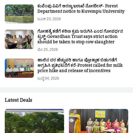
ಕುವೆಂಪು ವಿವಿಗೆ ಅರಣ್ಯ ಇಲಾಖೆ ನೋಟೀಸ್- Forest
Department notice to Kuvempu University
ಜೂನ್ 23, 2026
ಗೋಹತ್ಯೆ ತಡೆಗೆ ಕಠಿಣ ಕ್ರಮ ಜರುಗಿಸಿ ಎಂದ ಗೋವರ್ಧನ
ಟ್ರಸ್ಟ್-Govardhan Trust says strict action
should be taken to stop cow slaughter
ಮೇ 25, 2026
ಹಾಲಿನ ದರ ಹೆಚ್ಚುವರಿ ಹಾಗೂ ಪ್ರೋತ್ಸಾಹ ಬಿಡುಗಡೆಗೆ
ಆಗ್ರಹಿಸಿ ಪ್ರತಿಭಟನೆಗೆ ಕರೆ-Protest called for milk
price hike and release of incentives
ಜುಲೈ 04, 2026
Latest Deals