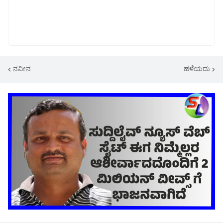
ನವೀನ
ಹಳೆಯದು