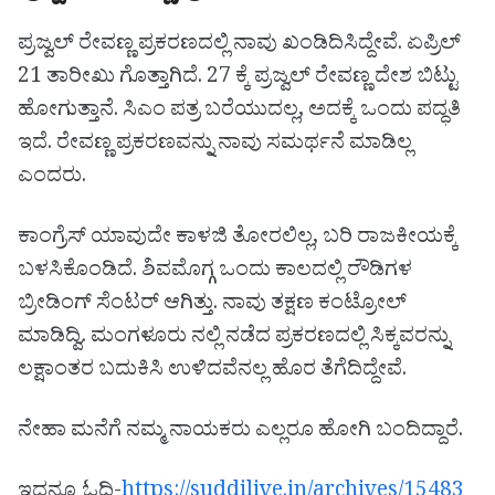
ಪ್ರಜ್ವಲ್ ರೇವಣ್ಣ ಪ್ರಕರಣದಲ್ಲಿ ನಾವು ಖಂಡಿದಿಸಿದ್ದೇವೆ. ಏಪ್ರಿಲ್
21 ತಾರೀಖು ಗೊತ್ತಾಗಿದೆ. 27 ಕ್ಕೆ ಪ್ರಜ್ವಲ್ ರೇವಣ್ಣ ದೇಶ ಬಿಟ್ಟು
ಹೋಗುತ್ತಾನೆ. ಸಿಎಂ ಪತ್ರ ಬರೆಯುದಲ್ಲ, ಅದಕ್ಕೆ ಒಂದು ಪದ್ಧತಿ
ಇದೆ. ರೇವಣ್ಣ ಪ್ರಕರಣವನ್ನು ನಾವು ಸಮರ್ಥನೆ ಮಾಡಿಲ್ಲ
ಎಂದರು.
ಕಾಂಗ್ರೆಸ್ ಯಾವುದೇ ಕಾಳಜಿ ತೋರಲಿಲ್ಲ, ಬರಿ ರಾಜಕೀಯಕ್ಕೆ
ಬಳಸಿಕೊಂಡಿದೆ. ಶಿವಮೊಗ್ಗ ಒಂದು ಕಾಲದಲ್ಲಿ ರೌಡಿಗಳ
ಬ್ರೀಡಿಂಗ್ ಸೆಂಟರ್ ಆಗಿತ್ತು. ನಾವು ತಕ್ಷಣ ಕಂಟ್ರೋಲ್
ಮಾಡಿದ್ವಿ. ಮಂಗಳೂರು ನಲ್ಲಿ ನಡೆದ ಪ್ರಕರಣದಲ್ಲಿ ಸಿಕ್ಕವರನ್ನು
ಲಕ್ಷಾಂತರ ಬದುಕಿಸಿ ಉಳಿದವೆನಲ್ಲ ಹೊರ ತೆಗೆದಿದ್ದೇವೆ.
ನೇಹಾ ಮನೆಗೆ ನಮ್ಮ ನಾಯಕರು ಎಲ್ಲರೂ ಹೋಗಿ ಬಂದಿದ್ದಾರೆ.
ಇದನ್ನೂ ಓದಿ-
https://suddilive.in/archives/15483