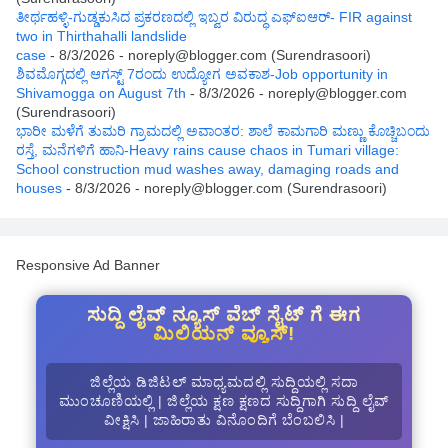
ತೀರ್ಥಹಳ್ಳಿ-ಗುಡ್ಡಕುಸಿದ ಪ್ರಕರಣದಲ್ಲಿ ಇಬ್ವರ ವಿರುದ್ಧ ಎಫ್ಐಆರ್- FIR against
two in Thirthahalli landslide
case
- 8/3/2026
- noreply@blogger.com (Surendrasoori)
ಶಿವಮೊಗ್ಗದಲ್ಲಿ ಆಗಸ್ಟ್ 7ರಂದು ಉದ್ಯೋಗ ಅವಕಾಶ-Job opportunity in
Shivamogga on August 7th
- 8/3/2026
- noreply@blogger.com
(Surendrasoori)
ಭಾರೀ ಮಳೆಗೆ ತುಮರಿ ಗ್ರಾಮದಲ್ಲಿ ಅವಾಂತರ: ಶಾಲೆ ಕಾಮಗಾರಿ ಮಣ್ಣು ಕೊಚ್ಚಿಬಂದು
ರಸ್ತೆ, ಮನೆಗಳಿಗೆ ಹಾನಿ-Heavy rains cause chaos in Tumari village:
School construction mud washes away, damaging roads and
houses
- 8/3/2026
- noreply@blogger.com (Surendrasoori)
Responsive Ad Banner
ಸುದ್ದಿ ಲೈವ್ ನ್ಯೂಸ್ ವೆಬ್ ಸೈಟ್ ಗೆ ಈಗ
ಮಿಲಿಯನ್ ವ್ಯೂಸ್!
ಜಿಲ್ಲೆಯ ಡಿಜಿಟಲ್ ಮಾಧ್ಯಮದಲ್ಲಿ ಸುದ್ದಿಯಲ್ಲಿ ಸದಾ
ಮುಂಚೂಣಿಯಲ್ಲಿ | ಜಿಲ್ಲೆಯ ಕ್ಷಣ ಕ್ಷಣದ ಸುದ್ದಿಗಾಗಿ ಸುದ್ದಿ ಲೈವ್
ವೀಕ್ಷಿಸಿ | ಜಾಹಿರಾತು ವಿನೊಂದಿಗೆ ಬೆಂಬಲಿಸಿ |