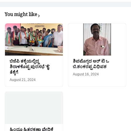
You might like
ಬಿಜೆಪಿ ತಕ್ಕೆಯಲ್ಲಿದ್ದ
ಶಿವಮೊಗ್ಗದ ಆರ್ ಟಿ ಒ
ಶಿರಾಳಕೊಪ್ಪ ಪುರಸಭೆ 'ಕೈ'
ಬಿ.ಶಂಕರಪ್ಪ ವಿಧಿವಶ
ತೆಕ್ಕೆಗೆ
August 16, 2024
August 21, 2024
ಹಿಂದೂ ಹಿತರಕ್ಷಣಾ ವೇದಿಕೆ