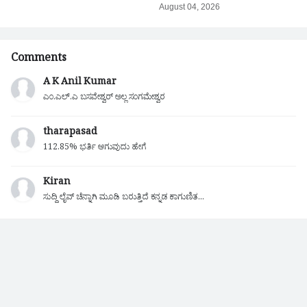
August 04, 2026
Comments
A K Anil Kumar
ಎಂ.ಎಲ್.ಎ ಬಸವೇಶ್ವರ್ ಅಲ್ಲ ಸಂಗಮೇಶ್ವರ
tharapasad
112.85% ಭರ್ತಿ ಆಗುವುದು ಹೇಗೆ
Kiran
ಸುದ್ದಿ ಲೈವ್ ಚೆನ್ನಾಗಿ ಮೂಡಿ ಬರುತ್ತಿದೆ ಕನ್ನಡ ಕಾಗುಣಿತ...