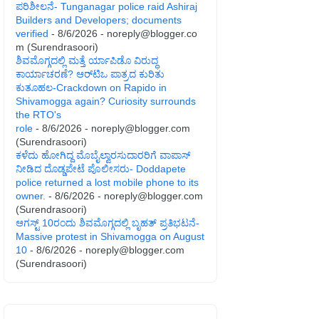
ಪರಿಶೀಲನೆ- Tunganagar police raid Ashiraj
Builders and Developers; documents
verified
- 8/6/2026
- noreply@blogger.co
m (Surendrasoori)
ಶಿವಮೊಗ್ಗದಲ್ಲಿ ಮತ್ತೆ ರ್ಯಾಪಿಡೊ ವಿರುದ್ಧ
ಕಾರ್ಯಾಚರಣೆ? ಆರ್‌ಟಿಒ ಪಾತ್ರದ ಕುರಿತು
ಕುತೂಹಲ-Crackdown on Rapido in
Shivamogga again? Curiosity surrounds
the RTO's
role
- 8/6/2026
- noreply@blogger.com
(Surendrasoori)
ಕಳೆದು ಹೋಗಿದ್ದ ಮೊಬೈಲ್ವಾರಸುದಾರರಿಗೆ ವಾಪಾಸ್
ನೀಡಿದ ದೊಡ್ಡಪೇಟೆ ಪೊಲೀಸರು- Doddapete
police returned a lost mobile phone to its
owner.
- 8/6/2026
- noreply@blogger.com
(Surendrasoori)
ಆಗಸ್ಟ್‌ 10ರಂದು ಶಿವಮೊಗ್ಗದಲ್ಲಿ ಬೃಹತ್ ಪ್ರತಿಭಟನೆ-
Massive protest in Shivamogga on August
10
- 8/6/2026
- noreply@blogger.com
(Surendrasoori)