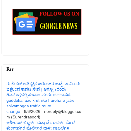
Rss
ಗುಡೇಕಲ್ ಆಡಿಕೃತ್ತಿಕೆ ಹರೋಹರ ಜಾತ್ರೆ: ಸಾವಿರಾರು
ಭಕ್ತರಿಂದ ಕಾವಡಿ ಸೇವೆ | ಆಗಸ್ಟ್ 7ರಂದು
ಶಿವಮೊಗ್ಗದಲ್ಲಿ ಸಂಚಾರ ಮಾರ್ಗ ಬದಲಾವಣೆ-
guddekal aadikruthike harohara jatre
shivamogga traffic route
change
- 8/6/2026
- noreply@blogger.co
m (Surendrasoori)
ಆಶೀರಾಜ್ ಬಿಲ್ಡರ್ಸ್ ಮತ್ತು ಡೆವಲಪರ್ಸ್ ಮೇಲೆ
ತುಂಗಾನಗರ ಪೊಲೀಸರ ದಾಳಿ; ದಾಖಲೆಗಳ