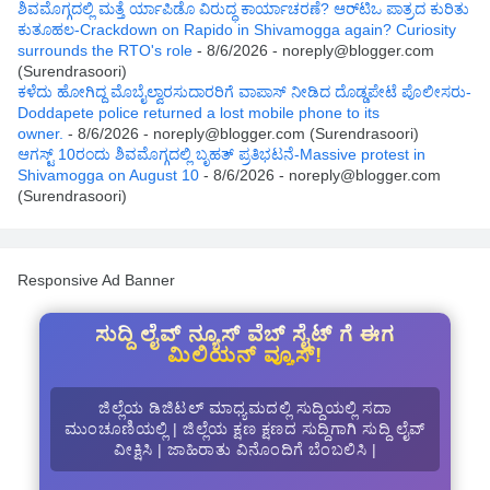
ಶಿವಮೊಗ್ಗದಲ್ಲಿ ಮತ್ತೆ ರ್ಯಾಪಿಡೊ ವಿರುದ್ಧ ಕಾರ್ಯಾಚರಣೆ? ಆರ್‌ಟಿಒ ಪಾತ್ರದ ಕುರಿತು
ಕುತೂಹಲ-Crackdown on Rapido in Shivamogga again? Curiosity
surrounds the RTO's role
- 8/6/2026
- noreply@blogger.com
(Surendrasoori)
ಕಳೆದು ಹೋಗಿದ್ದ ಮೊಬೈಲ್ವಾರಸುದಾರರಿಗೆ ವಾಪಾಸ್ ನೀಡಿದ ದೊಡ್ಡಪೇಟೆ ಪೊಲೀಸರು-
Doddapete police returned a lost mobile phone to its
owner.
- 8/6/2026
- noreply@blogger.com (Surendrasoori)
ಆಗಸ್ಟ್‌ 10ರಂದು ಶಿವಮೊಗ್ಗದಲ್ಲಿ ಬೃಹತ್ ಪ್ರತಿಭಟನೆ-Massive protest in
Shivamogga on August 10
- 8/6/2026
- noreply@blogger.com
(Surendrasoori)
Responsive Ad Banner
ಸುದ್ದಿ ಲೈವ್ ನ್ಯೂಸ್ ವೆಬ್ ಸೈಟ್ ಗೆ ಈಗ
ಮಿಲಿಯನ್ ವ್ಯೂಸ್!
ಜಿಲ್ಲೆಯ ಡಿಜಿಟಲ್ ಮಾಧ್ಯಮದಲ್ಲಿ ಸುದ್ದಿಯಲ್ಲಿ ಸದಾ
ಮುಂಚೂಣಿಯಲ್ಲಿ | ಜಿಲ್ಲೆಯ ಕ್ಷಣ ಕ್ಷಣದ ಸುದ್ದಿಗಾಗಿ ಸುದ್ದಿ ಲೈವ್
ವೀಕ್ಷಿಸಿ | ಜಾಹಿರಾತು ವಿನೊಂದಿಗೆ ಬೆಂಬಲಿಸಿ |