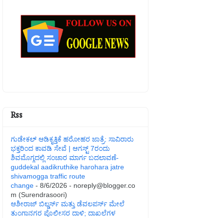
Rss
ಗುಡೇಕಲ್ ಆಡಿಕೃತ್ತಿಕೆ ಹರೋಹರ ಜಾತ್ರೆ: ಸಾವಿರಾರು
ಭಕ್ತರಿಂದ ಕಾವಡಿ ಸೇವೆ | ಆಗಸ್ಟ್ 7ರಂದು
ಶಿವಮೊಗ್ಗದಲ್ಲಿ ಸಂಚಾರ ಮಾರ್ಗ ಬದಲಾವಣೆ-
guddekal aadikruthike harohara jatre
shivamogga traffic route
change
- 8/6/2026
- noreply@blogger.co
m (Surendrasoori)
ಆಶೀರಾಜ್ ಬಿಲ್ಡರ್ಸ್ ಮತ್ತು ಡೆವಲಪರ್ಸ್ ಮೇಲೆ
ತುಂಗಾನಗರ ಪೊಲೀಸರ ದಾಳಿ; ದಾಖಲೆಗಳ