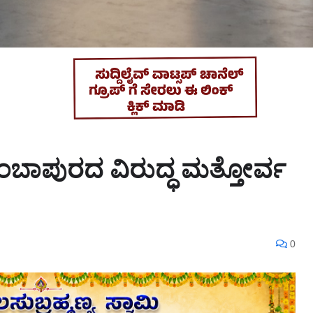
ಬಾಪುರದ ವಿರುದ್ಧ ಮತ್ತೋರ್ವ
0