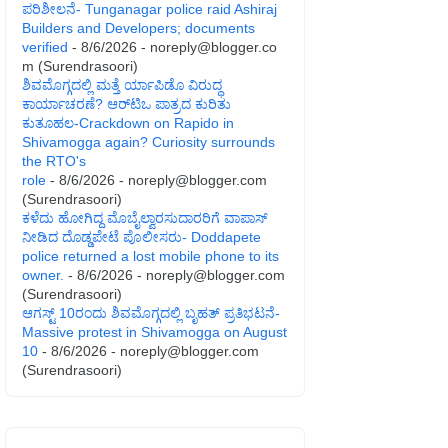
ಪರಿಶೀಲನೆ- Tunganagar police raid Ashiraj
Builders and Developers; documents
verified
- 8/6/2026
- noreply@blogger.co
m (Surendrasoori)
ಶಿವಮೊಗ್ಗದಲ್ಲಿ ಮತ್ತೆ ರ್ಯಾಪಿಡೊ ವಿರುದ್ಧ
ಕಾರ್ಯಾಚರಣೆ? ಆರ್‌ಟಿಒ ಪಾತ್ರದ ಕುರಿತು
ಕುತೂಹಲ-Crackdown on Rapido in
Shivamogga again? Curiosity surrounds
the RTO's
role
- 8/6/2026
- noreply@blogger.com
(Surendrasoori)
ಕಳೆದು ಹೋಗಿದ್ದ ಮೊಬೈಲ್ವಾರಸುದಾರರಿಗೆ ವಾಪಾಸ್
ನೀಡಿದ ದೊಡ್ಡಪೇಟೆ ಪೊಲೀಸರು- Doddapete
police returned a lost mobile phone to its
owner.
- 8/6/2026
- noreply@blogger.com
(Surendrasoori)
ಆಗಸ್ಟ್‌ 10ರಂದು ಶಿವಮೊಗ್ಗದಲ್ಲಿ ಬೃಹತ್ ಪ್ರತಿಭಟನೆ-
Massive protest in Shivamogga on August
10
- 8/6/2026
- noreply@blogger.com
(Surendrasoori)