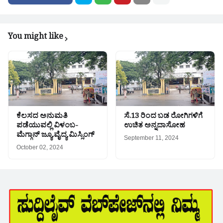
You might like
ಕೆಲಸದ ಅನುಮತಿ
ಸೆ.13 ರಿಂದ ಬಡ ರೋಗಿಗಳಿಗೆ
ಪಡೆಯುವಲ್ಲಿ ವಿಳಂಬ-
ಉಚಿತ ಅನ್ನದಾಸೋಹ
ಮೆಗ್ಗಾನ್ ಜ್ಯೂ.ವೈದ್ಯ ಮಿಸ್ಸಿಂಗ್
September 11, 2024
October 02, 2024