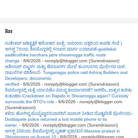
Rss
ಗುಡೇಕಲ್ ಆಡಿಕೃತ್ತಿಕೆ ಹರೋಹರ ಜಾತ್ರೆ: ಸಾವಿರಾರು ಭಕ್ತರಿಂದ ಕಾವಡಿ ಸೇವೆ |
ಆಗಸ್ಟ್ 7ರಂದು ಶಿವಮೊಗ್ಗದಲ್ಲಿ ಸಂಚಾರ ಮಾರ್ಗ ಬದಲಾವಣೆ-guddekal
aadikruthike harohara jatre shivamogga traffic route
change
- 8/6/2026
- noreply@blogger.com (Surendrasoori)
ಆಶೀರಾಜ್ ಬಿಲ್ಡರ್ಸ್ ಮತ್ತು ಡೆವಲಪರ್ಸ್ ಮೇಲೆ ತುಂಗಾನಗರ ಪೊಲೀಸರ ದಾಳಿ;
ದಾಖಲೆಗಳ ಪರಿಶೀಲನೆ- Tunganagar police raid Ashiraj Builders and
Developers; documents
verified
- 8/6/2026
- noreply@blogger.com (Surendrasoori)
ಶಿವಮೊಗ್ಗದಲ್ಲಿ ಮತ್ತೆ ರ್ಯಾಪಿಡೊ ವಿರುದ್ಧ ಕಾರ್ಯಾಚರಣೆ? ಆರ್‌ಟಿಒ ಪಾತ್ರದ ಕುರಿತು
ಕುತೂಹಲ-Crackdown on Rapido in Shivamogga again? Curiosity
surrounds the RTO's role
- 8/6/2026
- noreply@blogger.com
(Surendrasoori)
ಕಳೆದು ಹೋಗಿದ್ದ ಮೊಬೈಲ್ವಾರಸುದಾರರಿಗೆ ವಾಪಾಸ್ ನೀಡಿದ ದೊಡ್ಡಪೇಟೆ ಪೊಲೀಸರು-
Doddapete police returned a lost mobile phone to its
owner.
- 8/6/2026
- noreply@blogger.com (Surendrasoori)
ಆಗಸ್ಟ್‌ 10ರಂದು ಶಿವಮೊಗ್ಗದಲ್ಲಿ ಬೃಹತ್ ಪ್ರತಿಭಟನೆ-Massive protest in
Shivamogga on August 10
- 8/6/2026
- noreply@blogger.com