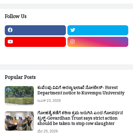
Follow Us
Popular Posts
ಕುವೆಂಪು ವಿವಿಗೆ ಅರಣ್ಯ ಇಲಾಖೆ ನೋಟೀಸ್- Forest
Department notice to Kuvempu University
ಜೂನ್ 23, 2026
ಗೋಹತ್ಯೆ ತಡೆಗೆ ಕಠಿಣ ಕ್ರಮ ಜರುಗಿಸಿ ಎಂದ ಗೋವರ್ಧನ
ಟ್ರಸ್ಟ್-Govardhan Trust says strict action
should be taken to stop cow slaughter
ಮೇ 25, 2026