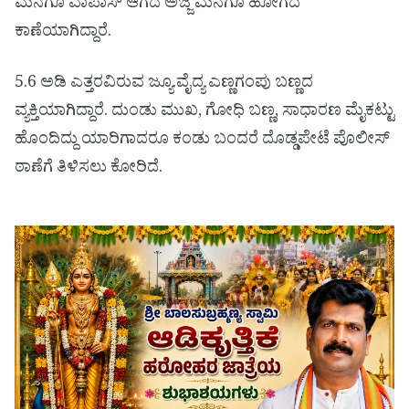
ಮನೆಗೂ ವಾಪಾಸ್ ಆಗದೆ ಅಜ್ಜಿ ಮನೆಗೂ ಹೋಗದೆ
ಕಾಣೆಯಾಗಿದ್ದಾರೆ.
5.6 ಅಡಿ ಎತ್ತರವಿರುವ ಜ್ಯೂ.ವೈದ್ಯ ಎಣ್ಣಗಂಪು ಬಣ್ಣದ
ವ್ಯಕ್ತಿಯಾಗಿದ್ದಾರೆ. ದುಂಡು ಮುಖ, ಗೋಧಿ ಬಣ್ಣ, ಸಾಧಾರಣ ಮೈಕಟ್ಟು
ಹೊಂದಿದ್ದು ಯಾರಿಗಾದರೂ ಕಂಡು ಬಂದರೆ ದೊಡ್ಡಪೇಟೆ ಪೊಲೀಸ್
ಠಾಣೆಗೆ ತಿಳಿಸಲು ಕೋರಿದೆ.