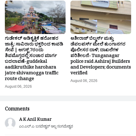
ಗುಡೇಕಲ್ ಆಡಿಕೃತ್ತಿಕೆ ಹರೋಹರ
ಆಶೀರಾಜ್ ಬಿಲ್ಡರ್ಸ್ ಮತ್ತು
ಜಾತ್ರೆ: ಸಾವಿರಾರು ಭಕ್ತರಿಂದ ಕಾವಡಿ
ಡೆವಲಪರ್ಸ್ ಮೇಲೆ ತುಂಗಾನಗರ
ಸೇವೆ | ಆಗಸ್ಟ್ 7ರಂದು
ಪೊಲೀಸರ ದಾಳಿ; ದಾಖಲೆಗಳ
ಶಿವಮೊಗ್ಗದಲ್ಲಿ ಸಂಚಾರ ಮಾರ್ಗ
ಪರಿಶೀಲನೆ- Tunganagar
ಬದಲಾವಣೆ-guddekal
police raid Ashiraj Builders
aadikruthike harohara
and Developers; documents
jatre shivamogga traffic
verified
route change
August 06, 2026
August 06, 2026
Comments
A K Anil Kumar
ಎಂ.ಎಲ್.ಎ ಬಸವೇಶ್ವರ್ ಅಲ್ಲ ಸಂಗಮೇಶ್ವರ