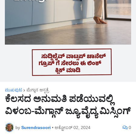
ಮುಖಪುಟ
ಮೆಗ್ಗಾನ ಆಸ್ಪತ್ರೆ
ಕೆಲಸದ ಅನುಮತಿ ಪಡೆಯುವಲ್ಲಿ
ವಿಳಂಬ-ಮೆಗ್ಗಾನ್ ಜ್ಯೂ.ವೈದ್ಯ ಮಿಸ್ಸಿಂಗ್
by
Surendrasoori
•
ಅಕ್ಟೋಬರ್ 02, 2024
0