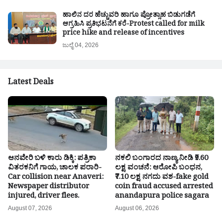
ಹಾಲಿನ ದರ ಹೆಚ್ಚುವರಿ ಹಾಗೂ ಪ್ರೋತ್ಸಾಹ ಬಿಡುಗಡೆಗೆ
ಆಗ್ರಹಿಸಿ ಪ್ರತಿಭಟನೆಗೆ ಕರೆ-Protest called for milk
price hike and release of incentives
ಜುಲೈ 04, 2026
Latest Deals
ಆನವೇರಿ ಬಳಿ ಕಾರು ಡಿಕ್ಕಿ: ಪತ್ರಿಕಾ
ನಕಲಿ ಬಂಗಾರದ ನಾಣ್ಯ ನೀಡಿ ₹9.60
ವಿತರಕನಿಗೆ ಗಾಯ, ಚಾಲಕ ಪರಾರಿ-
ಲಕ್ಷ ವಂಚನೆ: ಆರೋಪಿ ಬಂಧನ,
Car collision near Anaveri:
₹7.10 ಲಕ್ಷ ನಗದು ವಶ-fake gold
Newspaper distributor
coin fraud accused arrested
injured, driver flees.
anandapura police sagara
August 07, 2026
August 06, 2026