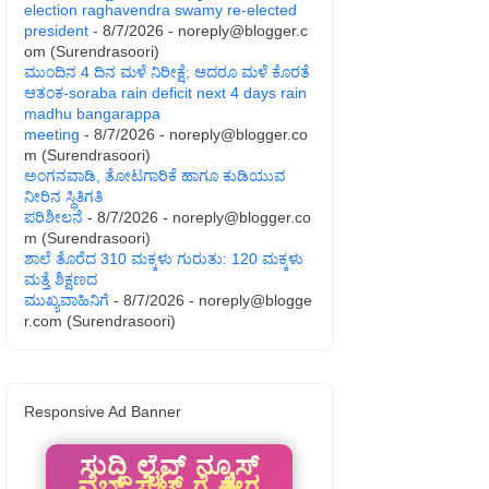
election raghavendra swamy re-elected
president
- 8/7/2026
- noreply@blogger.c
om (Surendrasoori)
ಮುಂದಿನ 4 ದಿನ ಮಳೆ ನಿರೀಕ್ಷೆ; ಆದರೂ ಮಳೆ ಕೊರತೆ
ಆತಂಕ-soraba rain deficit next 4 days rain
madhu bangarappa
meeting
- 8/7/2026
- noreply@blogger.co
m (Surendrasoori)
ಅಂಗನವಾಡಿ, ತೋಟಗಾರಿಕೆ ಹಾಗೂ ಕುಡಿಯುವ
ನೀರಿನ ಸ್ಥಿತಿಗತಿ
ಪರಿಶೀಲನೆ
- 8/7/2026
- noreply@blogger.co
m (Surendrasoori)
ಶಾಲೆ ತೊರೆದ 310 ಮಕ್ಕಳು ಗುರುತು: 120 ಮಕ್ಕಳು
ಮತ್ತೆ ಶಿಕ್ಷಣದ
ಮುಖ್ಯವಾಹಿನಿಗೆ
- 8/7/2026
- noreply@blogge
r.com (Surendrasoori)
Responsive Ad Banner
ಸುದ್ದಿ ಲೈವ್ ನ್ಯೂಸ್
ವೆಬ್ ಸೈಟ್ ಗೆ ಈಗ