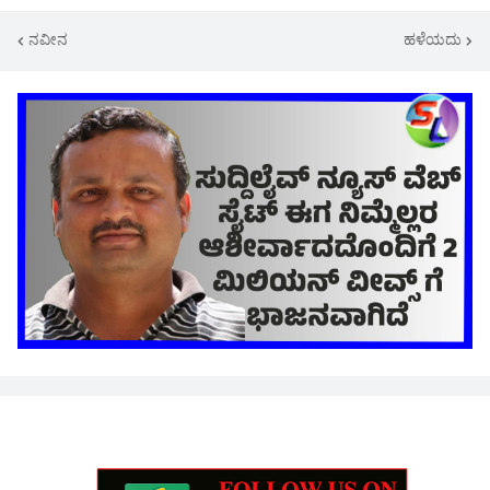
ನವೀನ
ಹಳೆಯದು