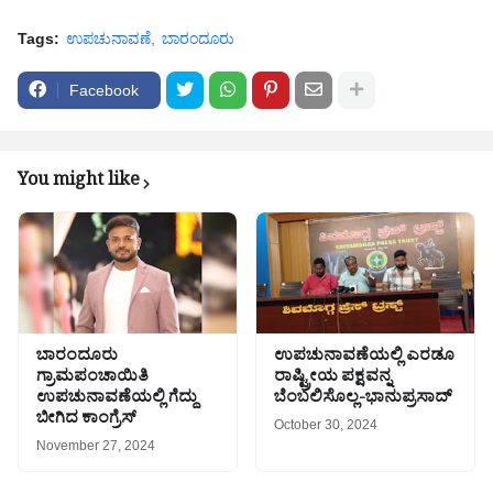
Tags:
ಉಪಚುನಾವಣೆ
ಬಾರಂದೂರು
Facebook
You might like
ಬಾರಂದೂರು
ಉಪಚುನಾವಣೆಯಲ್ಲಿ ಎರಡೂ
ಗ್ರಾಮಪಂಚಾಯಿತಿ
ರಾಷ್ಟ್ರೀಯ ಪಕ್ಷವನ್ನ
ಉಪಚುನಾವಣೆಯಲ್ಲಿ ಗೆದ್ದು
ಬೆಂಬಲಿಸೊಲ್ಲ-ಭಾನುಪ್ರಸಾದ್
ಬೀಗಿದ ಕಾಂಗ್ರೆಸ್
October 30, 2024
November 27, 2024