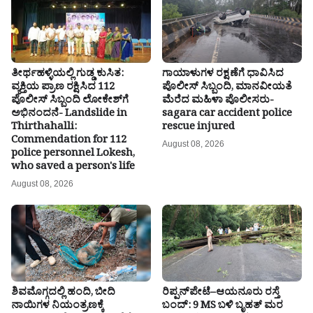
ತೀರ್ಥಹಳ್ಳಿಯಲ್ಲಿ ಗುಡ್ಡ ಕುಸಿತ:
ಗಾಯಾಳುಗಳ ರಕ್ಷಣೆಗೆ ಧಾವಿಸಿದ
ವ್ಯಕ್ತಿಯ ಪ್ರಾಣ ರಕ್ಷಿಸಿದ 112
ಪೊಲೀಸ್ ಸಿಬ್ಬಂದಿ, ಮಾನವೀಯತೆ
ಪೊಲೀಸ್ ಸಿಬ್ಬಂದಿ ಲೋಕೇಶ್‌ಗೆ
ಮೆರೆದ ಮಹಿಳಾ ಪೊಲೀಸರು-
ಅಭಿನಂದನೆ- Landslide in
sagara car accident police
Thirthahalli:
rescue injured
Commendation for 112
August 08, 2026
police personnel Lokesh,
who saved a person's life
August 08, 2026
ಶಿವಮೊಗ್ಗದಲ್ಲಿ ಹಂದಿ, ಬೀದಿ
ರಿಪ್ಪನ್‌ಪೇಟೆ–ಆಯನೂರು ರಸ್ತೆ
ನಾಯಿಗಳ ನಿಯಂತ್ರಣಕ್ಕೆ
ಬಂದ್: 9 MS ಬಳಿ ಬೃಹತ್ ಮರ