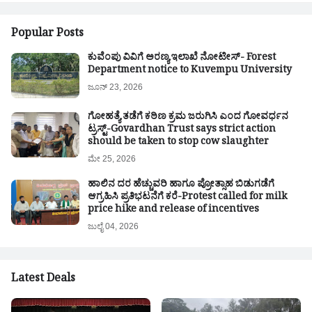
Popular Posts
ಕುವೆಂಪು ವಿವಿಗೆ ಅರಣ್ಯ ಇಲಾಖೆ ನೋಟೀಸ್- Forest
Department notice to Kuvempu University
ಜೂನ್ 23, 2026
ಗೋಹತ್ಯೆ ತಡೆಗೆ ಕಠಿಣ ಕ್ರಮ ಜರುಗಿಸಿ ಎಂದ ಗೋವರ್ಧನ
ಟ್ರಸ್ಟ್-Govardhan Trust says strict action
should be taken to stop cow slaughter
ಮೇ 25, 2026
ಹಾಲಿನ ದರ ಹೆಚ್ಚುವರಿ ಹಾಗೂ ಪ್ರೋತ್ಸಾಹ ಬಿಡುಗಡೆಗೆ
ಆಗ್ರಹಿಸಿ ಪ್ರತಿಭಟನೆಗೆ ಕರೆ-Protest called for milk
price hike and release of incentives
ಜುಲೈ 04, 2026
Latest Deals