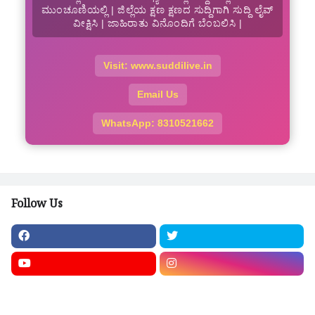
ಮುಂಚೂಣಿಯಲ್ಲಿ | ಜಿಲ್ಲೆಯ ಕ್ಷಣ ಕ್ಷಣದ ಸುದ್ದಿಗಾಗಿ ಸುದ್ದಿ ಲೈವ್
ವೀಕ್ಷಿಸಿ | ಜಾಹಿರಾತು ವಿನೊಂದಿಗೆ ಬೆಂಬಲಿಸಿ |
Visit: www.suddilive.in
Email Us
WhatsApp: 8310521662
Follow Us