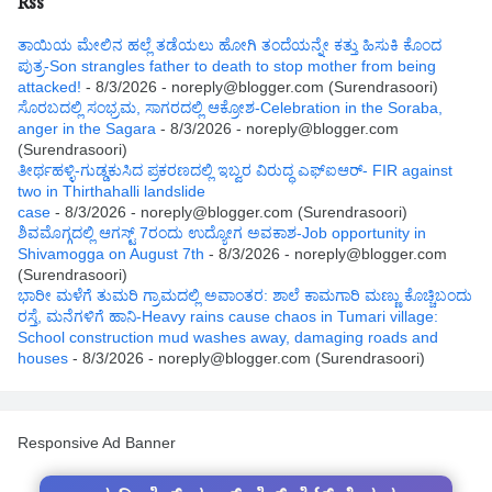
Rss
ತಾಯಿಯ ಮೇಲಿನ ಹಲ್ಲೆ ತಡೆಯಲು ಹೋಗಿ ತಂದೆಯನ್ನೇ ಕತ್ತು ಹಿಸುಕಿ ಕೊಂದ
ಪುತ್ರ-Son strangles father to death to stop mother from being
attacked!
- 8/3/2026
- noreply@blogger.com (Surendrasoori)
ಸೊರಬದಲ್ಲಿ ಸಂಭ್ರಮ, ಸಾಗರದಲ್ಲಿ ಆಕ್ರೋಶ-Celebration in the Soraba,
anger in the Sagara
- 8/3/2026
- noreply@blogger.com
(Surendrasoori)
ತೀರ್ಥಹಳ್ಳಿ-ಗುಡ್ಡಕುಸಿದ ಪ್ರಕರಣದಲ್ಲಿ ಇಬ್ವರ ವಿರುದ್ಧ ಎಫ್ಐಆರ್- FIR against
two in Thirthahalli landslide
case
- 8/3/2026
- noreply@blogger.com (Surendrasoori)
ಶಿವಮೊಗ್ಗದಲ್ಲಿ ಆಗಸ್ಟ್ 7ರಂದು ಉದ್ಯೋಗ ಅವಕಾಶ-Job opportunity in
Shivamogga on August 7th
- 8/3/2026
- noreply@blogger.com
(Surendrasoori)
ಭಾರೀ ಮಳೆಗೆ ತುಮರಿ ಗ್ರಾಮದಲ್ಲಿ ಅವಾಂತರ: ಶಾಲೆ ಕಾಮಗಾರಿ ಮಣ್ಣು ಕೊಚ್ಚಿಬಂದು
ರಸ್ತೆ, ಮನೆಗಳಿಗೆ ಹಾನಿ-Heavy rains cause chaos in Tumari village:
School construction mud washes away, damaging roads and
houses
- 8/3/2026
- noreply@blogger.com (Surendrasoori)
Responsive Ad Banner