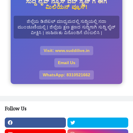
ಸುದ್ದಿ ಲೈವ್ ನ್ಯೂಸ್ ವೆಬ್ ಸೈಟ್ ಗೆ ಈಗ
ಮಿಲಿಯನ್ ವ್ಯೂಸ್!
ಜಿಲ್ಲೆಯ ಡಿಜಿಟಲ್ ಮಾಧ್ಯಮದಲ್ಲಿ ಸುದ್ದಿಯಲ್ಲಿ ಸದಾ
ಮುಂಚೂಣಿಯಲ್ಲಿ | ಜಿಲ್ಲೆಯ ಕ್ಷಣ ಕ್ಷಣದ ಸುದ್ದಿಗಾಗಿ ಸುದ್ದಿ ಲೈವ್
ವೀಕ್ಷಿಸಿ | ಜಾಹಿರಾತು ವಿನೊಂದಿಗೆ ಬೆಂಬಲಿಸಿ |
Visit: www.suddilive.in
Email Us
WhatsApp: 8310521662
Follow Us