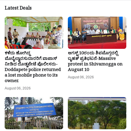
Latest Deals
ಕಳೆದು ಹೋಗಿದ್ದ
ಆಗಸ್ಟ್‌ 10ರಂದು ಶಿವಮೊಗ್ಗದಲ್ಲಿ
ಮೊಬೈಲ್ವಾರಸುದಾರರಿಗೆ ವಾಪಾಸ್
ಬೃಹತ್ ಪ್ರತಿಭಟನೆ-Massive
ನೀಡಿದ ದೊಡ್ಡಪೇಟೆ ಪೊಲೀಸರು-
protest in Shivamogga on
Doddapete police returned
August 10
a lost mobile phone to its
August 06, 2026
owner.
August 06, 2026