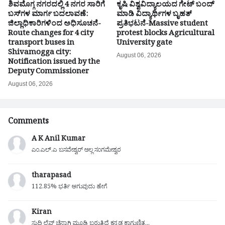
ಶಿವಮೊಗ್ಗ ನಗರದಲ್ಲಿ 4 ನಗರ ಸಾರಿಗೆ
ಕೃಷಿ ವಿಶ್ವವಿದ್ಯಾಲಯದ ಗೇಟ್ ಬಂದ್
ಬಸ್‌ಗಳ ಮಾರ್ಗ ಬದಲಾವಣೆ:
ಮಾಡಿ ವಿದ್ಯಾರ್ಥಿಗಳ ಬೃಹತ್
ಜಿಲ್ಲಾಧಿಕಾರಿಗಳಿಂದ ಅಧಿಸೂಚನೆ-
ಪ್ರತಿಭಟನೆ-Massive student
Route changes for 4 city
protest blocks Agricultural
transport buses in
University gate
Shivamogga city:
August 06, 2026
Notification issued by the
Deputy Commissioner
August 06, 2026
Comments
A K Anil Kumar
ಎಂ.ಎಲ್.ಎ ಬಸವೇಶ್ವರ್ ಅಲ್ಲ ಸಂಗಮೇಶ್ವರ
tharapasad
112.85% ಭರ್ತಿ ಆಗುವುದು ಹೇಗೆ
Kiran
ಸುದ್ದಿ ಲೈವ್ ಚೆನ್ನಾಗಿ ಮೂಡಿ ಬರುತ್ತಿದೆ ಕನ್ನಡ ಕಾಗುಣಿತ...