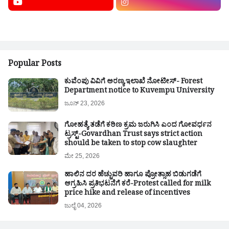
Popular Posts
ಕುವೆಂಪು ವಿವಿಗೆ ಅರಣ್ಯ ಇಲಾಖೆ ನೋಟೀಸ್- Forest
Department notice to Kuvempu University
ಜೂನ್ 23, 2026
ಗೋಹತ್ಯೆ ತಡೆಗೆ ಕಠಿಣ ಕ್ರಮ ಜರುಗಿಸಿ ಎಂದ ಗೋವರ್ಧನ
ಟ್ರಸ್ಟ್-Govardhan Trust says strict action
should be taken to stop cow slaughter
ಮೇ 25, 2026
ಹಾಲಿನ ದರ ಹೆಚ್ಚುವರಿ ಹಾಗೂ ಪ್ರೋತ್ಸಾಹ ಬಿಡುಗಡೆಗೆ
ಆಗ್ರಹಿಸಿ ಪ್ರತಿಭಟನೆಗೆ ಕರೆ-Protest called for milk
price hike and release of incentives
ಜುಲೈ 04, 2026