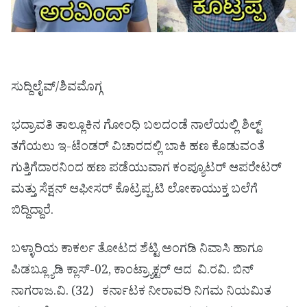
ಸುದ್ದಿಲೈವ್/ಶಿವಮೊಗ್ಗ
ಭದ್ರಾವತಿ ತಾಲ್ಲೂಕಿನ ಗೋಂಧಿ ಬಲದಂಡೆ ನಾಲೆಯಲ್ಲಿ ಶಿಲ್ಟ್
ತಗೆಯಲು ಇ-ಟೆಂಡರ್ ವಿಚಾರದಲ್ಲಿ ಬಾಕಿ ಹಣ ಕೊಡುವಂತೆ
ಗುತ್ತಿಗೆದಾರನಿಂದ ಹಣ ಪಡೆಯುವಾಗ ಕಂಪ್ಯೂಟರ್ ಆಪರೇಟರ್
ಮತ್ತು ಸೆಕ್ಷನ್ ಆಫೀಸರ್ ಕೊಟ್ರಪ್ಪ.ಟಿ ಲೋಕಾಯುಕ್ತ ಬಲೆಗೆ
ಬಿದ್ದಿದ್ದಾರೆ.
ಬಳ್ಳಾರಿಯ ಕಾಕರ್ಲ ತೋಟದ ಶೆಟ್ಟಿ ಅಂಗಡಿ ನಿವಾಸಿ ಹಾಗೂ
ಪಿಡಬ್ಲ್ಯೂಡಿ ಕ್ಲಾಸ್-02, ಕಾಂಟ್ರ್ಯಾಕ್ಟರ್ ಆದ ವಿ.ರವಿ. ಬಿನ್
ನಾಗರಾಜ.ವಿ. (32) ಕರ್ನಾಟಕ ನೀರಾವರಿ ನಿಗಮ ನಿಯಮಿತ