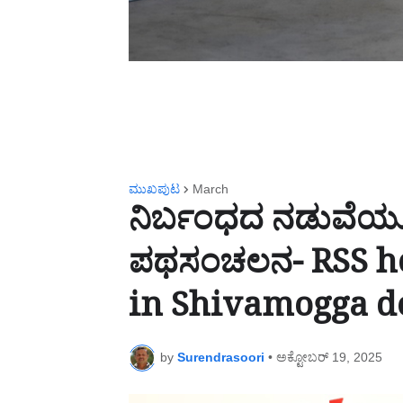
ಮುಖಪುಟ
March
ನಿರ್ಬಂಧದ ನಡುವೆಯೂ 
ಪಥಸಂಚಲನ- RSS ho
in Shivamogga de
by
Surendrasoori
•
ಅಕ್ಟೋಬರ್ 19, 2025