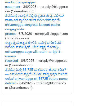
madhu bangarappa
statement
- 8/8/2026
- noreply@blogger.c
om (Surendrasoori)
ಶಿವಮೊಗ್ಗ ಕಾಂಗ್ರೆಸ್‌ನಲ್ಲಿ ಭಿನ್ನಮತ ತೀವ್ರ: ಕಲೀಮ್
ಪಾಷಾ ವಿರುದ್ಧ ರಂಗೇಗೌಡ ಬೆಂಬಲಿಗರ ಧರಣಿ-
shivamogga congress kaleem pasha
rangegowda
protest
- 8/8/2026
- noreply@blogger.com
(Surendrasoori)
ಈಶ್ವರಪ್ಪ ಮಹತ್ವದ ಹೇಳಿಕೆ: ಸಮಸ್ಯೆ ಬಗೆಹರಿದರೆ
ಬಿಜೆಪಿಗೆ ಮರಳುತ್ತೇನೆ, ಬೇರೆ ಪಕ್ಷಕ್ಕೆ ಹೋಗಲ್ಲ-
eshwarappa-says-will-return-to-bjp-if-
issues-
resolved
- 8/8/2026
- noreply@blogger.co
m (Surendrasoori)
ಶಿವಮೊಗ್ಗದಲ್ಲಿ 56,725 ಮತದಾರರ ಹೆಸರು ಕಡಿತ?
— ಎಸ್‌ಐಆರ್‌ ಪ್ರಕ್ರಿಯೆ ಕುರಿತು ರಾಷ್ಟ್ರಭಕ್ತರ ಬಳಗದ
ಆತಂಕ-shivamogga sir 56725 voters name
deleted
- 8/8/2026
- noreply@blogger.co
m (Surendrasoori)