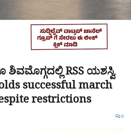
ಶಿವಮೊಗ್ಗದಲ್ಲಿ RSS ಯಶಸ್ವಿ
lds successful march
spite restrictions
0