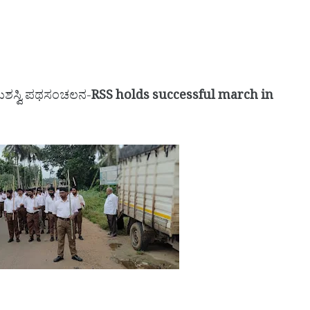
 ಯಶಸ್ವಿ ಪಥಸಂಚಲನ-
RSS holds successful march in