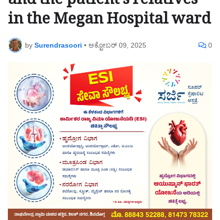
and the patient's relatives
in the Megan Hospital ward
by
Surendrasoori
•
ಅಕ್ಟೋಬರ್ 09, 2025
0