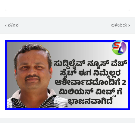
ನವೀನ
ಹಳೆಯದು