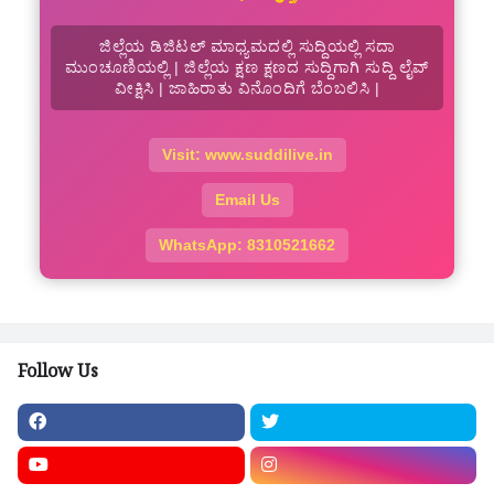
ಜಿಲ್ಲೆಯ ಡಿಜಿಟಲ್ ಮಾಧ್ಯಮದಲ್ಲಿ ಸುದ್ದಿಯಲ್ಲಿ ಸದಾ
ಮುಂಚೂಣಿಯಲ್ಲಿ | ಜಿಲ್ಲೆಯ ಕ್ಷಣ ಕ್ಷಣದ ಸುದ್ದಿಗಾಗಿ ಸುದ್ದಿ ಲೈವ್
ವೀಕ್ಷಿಸಿ | ಜಾಹಿರಾತು ವಿನೊಂದಿಗೆ ಬೆಂಬಲಿಸಿ |
Visit: www.suddilive.in
Email Us
WhatsApp: 8310521662
Follow Us