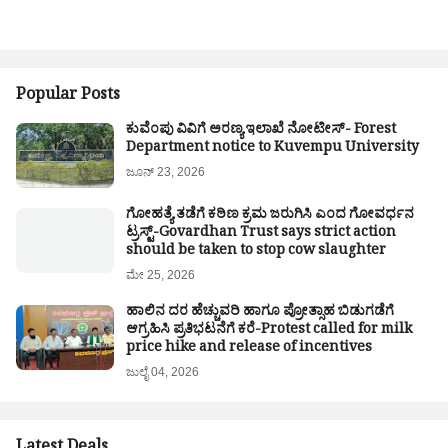
Popular Posts
ಕುವೆಂಪು ವಿವಿಗೆ ಅರಣ್ಯ ಇಲಾಖೆ ನೋಟೀಸ್- Forest
Department notice to Kuvempu University
ಜೂನ್ 23, 2026
ಗೋಹತ್ಯೆ ತಡೆಗೆ ಕಠಿಣ ಕ್ರಮ ಜರುಗಿಸಿ ಎಂದ ಗೋವರ್ಧನ
ಟ್ರಸ್ಟ್-Govardhan Trust says strict action
should be taken to stop cow slaughter
ಮೇ 25, 2026
ಹಾಲಿನ ದರ ಹೆಚ್ಚುವರಿ ಹಾಗೂ ಪ್ರೋತ್ಸಾಹ ಬಿಡುಗಡೆಗೆ
ಆಗ್ರಹಿಸಿ ಪ್ರತಿಭಟನೆಗೆ ಕರೆ-Protest called for milk
price hike and release of incentives
ಜುಲೈ 04, 2026