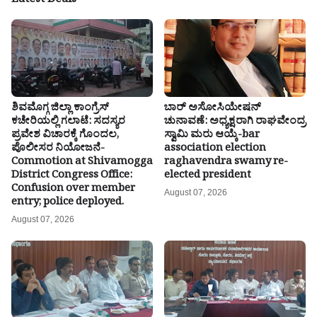
Latest Deals
ಶಿವಮೊಗ್ಗ ಜಿಲ್ಲಾ ಕಾಂಗ್ರೆಸ್
ಬಾರ್ ಅಸೋಸಿಯೇಷನ್
ಕಚೇರಿಯಲ್ಲಿ ಗಲಾಟೆ: ಸದಸ್ಯರ
ಚುನಾವಣೆ: ಅಧ್ಯಕ್ಷರಾಗಿ ರಾಘವೇಂದ್ರ
ಪ್ರವೇಶ ವಿಚಾರಕ್ಕೆ ಗೊಂದಲ,
ಸ್ವಾಮಿ ಮರು ಆಯ್ಕೆ-bar
ಪೊಲೀಸರ ನಿಯೋಜನೆ-
association election
Commotion at Shivamogga
raghavendra swamy re-
District Congress Office:
elected president
Confusion over member
August 07, 2026
entry; police deployed.
August 07, 2026