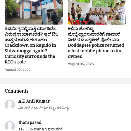
ಶಿವಮೊಗ್ಗದಲ್ಲಿ ಮತ್ತೆ ರ್ಯಾಪಿಡೊ
ಕಳೆದು ಹೋಗಿದ್ದ
ವಿರುದ್ಧ ಕಾರ್ಯಾಚರಣೆ? ಆರ್‌ಟಿಒ
ಮೊಬೈಲ್ವಾರಸುದಾರರಿಗೆ ವಾಪಾಸ್
ಪಾತ್ರದ ಕುರಿತು ಕುತೂಹಲ-
ನೀಡಿದ ದೊಡ್ಡಪೇಟೆ ಪೊಲೀಸರು-
Crackdown on Rapido in
Doddapete police returned
Shivamogga again?
a lost mobile phone to its
Curiosity surrounds the
owner.
RTO's role
August 06, 2026
August 06, 2026
Comments
A K Anil Kumar
ಎಂ.ಎಲ್.ಎ ಬಸವೇಶ್ವರ್ ಅಲ್ಲ ಸಂಗಮೇಶ್ವರ
tharapasad
112.85% ಭರ್ತಿ ಆಗುವುದು ಹೇಗೆ