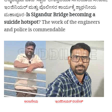
ಆತ್ಮಹತ್ಯೆಯ ಹಾಟ್ ಸ್ಪಾಟ್ ಆಗುತ್ತಿದೆಯಾ ಸಿಗಂದೂರು ಸೇತುವೆ,
ಇಂಜಿನಿಯರ್ ಮತ್ತು ಪೊಲೀಸರ ಕಾರ್ಯಕ್ಕೆ ಶ್ಲಾಘನೀಯ
ಮಹಾಪೂರ-
Is Sigandur Bridge becoming a
suicide hotspot
? The work of the engineers
and police is commendable
ಆಂಜನೇಯ
ಇಂಜಿನೀಯರ್ ರಂಜೇಶ್