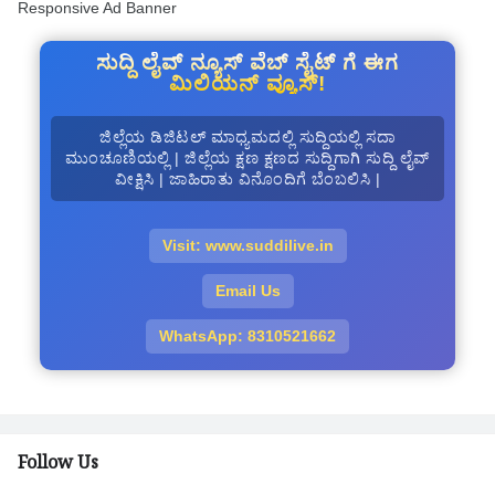
Responsive Ad Banner
ಸುದ್ದಿ ಲೈವ್ ನ್ಯೂಸ್ ವೆಬ್ ಸೈಟ್ ಗೆ ಈಗ
ಮಿಲಿಯನ್ ವ್ಯೂಸ್!
ಜಿಲ್ಲೆಯ ಡಿಜಿಟಲ್ ಮಾಧ್ಯಮದಲ್ಲಿ ಸುದ್ದಿಯಲ್ಲಿ ಸದಾ
ಮುಂಚೂಣಿಯಲ್ಲಿ | ಜಿಲ್ಲೆಯ ಕ್ಷಣ ಕ್ಷಣದ ಸುದ್ದಿಗಾಗಿ ಸುದ್ದಿ ಲೈವ್
ವೀಕ್ಷಿಸಿ | ಜಾಹಿರಾತು ವಿನೊಂದಿಗೆ ಬೆಂಬಲಿಸಿ |
Visit: www.suddilive.in
Email Us
WhatsApp: 8310521662
Follow Us