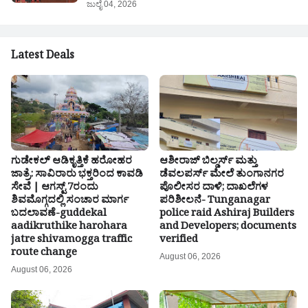
ಜುಲೈ 04, 2026
Latest Deals
ಗುಡೇಕಲ್ ಆಡಿಕೃತ್ತಿಕೆ ಹರೋಹರ
ಆಶೀರಾಜ್ ಬಿಲ್ಡರ್ಸ್ ಮತ್ತು
ಜಾತ್ರೆ: ಸಾವಿರಾರು ಭಕ್ತರಿಂದ ಕಾವಡಿ
ಡೆವಲಪರ್ಸ್ ಮೇಲೆ ತುಂಗಾನಗರ
ಸೇವೆ | ಆಗಸ್ಟ್ 7ರಂದು
ಪೊಲೀಸರ ದಾಳಿ; ದಾಖಲೆಗಳ
ಶಿವಮೊಗ್ಗದಲ್ಲಿ ಸಂಚಾರ ಮಾರ್ಗ
ಪರಿಶೀಲನೆ- Tunganagar
ಬದಲಾವಣೆ-guddekal
police raid Ashiraj Builders
aadikruthike harohara
and Developers; documents
jatre shivamogga traffic
verified
route change
August 06, 2026
August 06, 2026