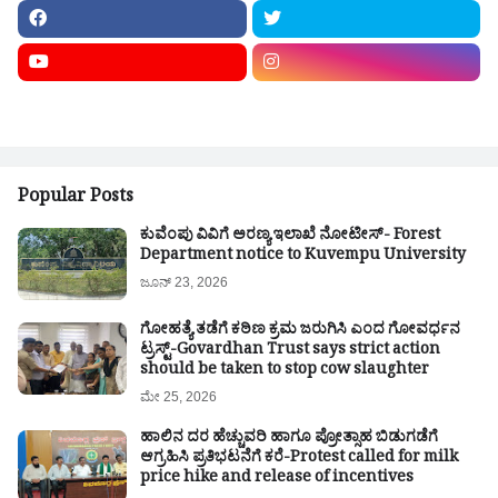
Popular Posts
ಕುವೆಂಪು ವಿವಿಗೆ ಅರಣ್ಯ ಇಲಾಖೆ ನೋಟೀಸ್- Forest
Department notice to Kuvempu University
ಜೂನ್ 23, 2026
ಗೋಹತ್ಯೆ ತಡೆಗೆ ಕಠಿಣ ಕ್ರಮ ಜರುಗಿಸಿ ಎಂದ ಗೋವರ್ಧನ
ಟ್ರಸ್ಟ್-Govardhan Trust says strict action
should be taken to stop cow slaughter
ಮೇ 25, 2026
ಹಾಲಿನ ದರ ಹೆಚ್ಚುವರಿ ಹಾಗೂ ಪ್ರೋತ್ಸಾಹ ಬಿಡುಗಡೆಗೆ
ಆಗ್ರಹಿಸಿ ಪ್ರತಿಭಟನೆಗೆ ಕರೆ-Protest called for milk
price hike and release of incentives