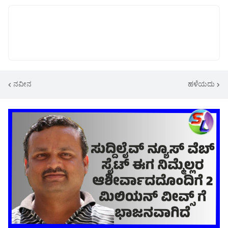
ನವೀನ
ಹಳೆಯದು