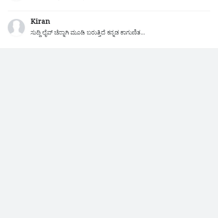
Kiran
ಸುದ್ದಿ ಲೈವ್ ಚೆನ್ನಾಗಿ ಮೂಡಿ ಬರುತ್ತಿದೆ ಕನ್ನಡ ಕಾಗುಣಿತ...