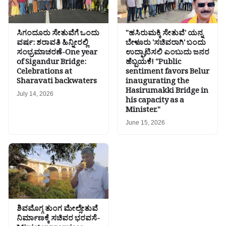
ಸಿಗಂದೂರು ಸೇತುವೆಗೆ ಒಂದು
"ಹಸಿರುಮಕ್ಕಿ ಸೇತುವೆ' ಯನ್ನ
ವರ್ಷ: ಶರಾವತಿ ಹಿನ್ನೀರಲ್ಲಿ
ಬೇಳೂರು 'ಸಚಿವರಾಗಿ' ಬಂದು
ಸಂಭ್ರಮಾಚರಣೆ-One year
ಉದ್ಘಾಟಿಸಲಿ ಎಂಬುದು ಜನರ
of Sigandur Bridge:
ಹೆಬ್ಬಯಕೆ! "Public
Celebrations at
sentiment favors Belur
Sharavati backwaters
inaugurating the
Hasirumakki Bridge in
July 14, 2026
his capacity as a
Minister."
June 15, 2026
ಶಿವಮೊಗ್ಗ ತುಂಗ ಮೇಲ್ಸೇತುವೆ
ನಿರ್ಮಾಣಕ್ಕೆ ಸಚಿವರ ಭರವಸೆ-