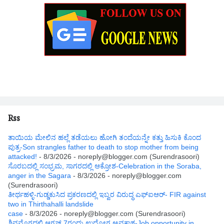
Rss
ತಾಯಿಯ ಮೇಲಿನ ಹಲ್ಲೆ ತಡೆಯಲು ಹೋಗಿ ತಂದೆಯನ್ನೇ ಕತ್ತು ಹಿಸುಕಿ ಕೊಂದ
ಪುತ್ರ-Son strangles father to death to stop mother from being
attacked!
- 8/3/2026
- noreply@blogger.com (Surendrasoori)
ಸೊರಬದಲ್ಲಿ ಸಂಭ್ರಮ, ಸಾಗರದಲ್ಲಿ ಆಕ್ರೋಶ-Celebration in the Soraba,
anger in the Sagara
- 8/3/2026
- noreply@blogger.com
(Surendrasoori)
ತೀರ್ಥಹಳ್ಳಿ-ಗುಡ್ಡಕುಸಿದ ಪ್ರಕರಣದಲ್ಲಿ ಇಬ್ವರ ವಿರುದ್ಧ ಎಫ್ಐಆರ್- FIR against
two in Thirthahalli landslide
case
- 8/3/2026
- noreply@blogger.com (Surendrasoori)
ಶಿವಮೊಗ್ಗದಲ್ಲಿ ಆಗಸ್ಟ್ 7ರಂದು ಉದ್ಯೋಗ ಅವಕಾಶ-Job opportunity in