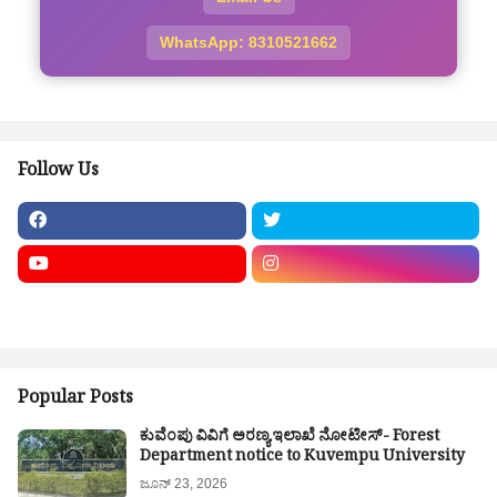
WhatsApp: 8310521662
Follow Us
Popular Posts
ಕುವೆಂಪು ವಿವಿಗೆ ಅರಣ್ಯ ಇಲಾಖೆ ನೋಟೀಸ್- Forest
Department notice to Kuvempu University
ಜೂನ್ 23, 2026