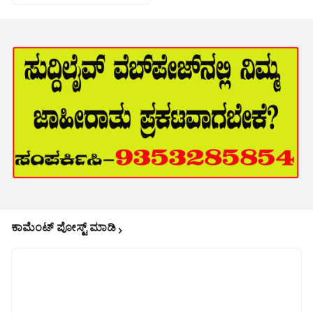
ಕಾಮೆಂಟ್‌‌ ಪೋಸ್ಟ್‌ ಮಾಡಿ