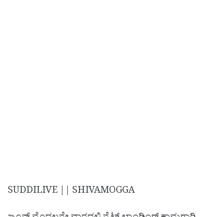
SUDDILIVE || SHIVAMOGGA