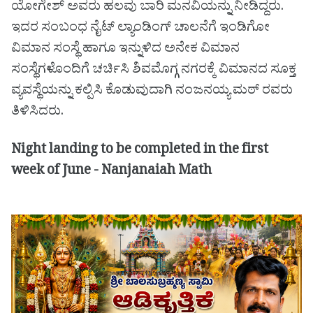
ಯೋಗೇಶ್ ಅವರು ಹಲವು ಬಾರಿ ಮನವಿಯನ್ನು ನೀಡಿದ್ದರು.
ಇದರ ಸಂಬಂಧ ನೈಟ್ ಲ್ಯಾಂಡಿಂಗ್ ಚಾಲನೆಗೆ ಇಂಡಿಗೋ
ವಿಮಾನ ಸಂಸ್ಥೆ ಹಾಗೂ ಇನ್ನುಳಿದ ಅನೇಕ ವಿಮಾನ
ಸಂಸ್ಥೆಗಳೊಂದಿಗೆ ಚರ್ಚಿಸಿ ಶಿವಮೊಗ್ಗ ನಗರಕ್ಕೆ ವಿಮಾನದ ಸೂಕ್ತ
ವ್ಯವಸ್ಥೆಯನ್ನು ಕಲ್ಪಿಸಿ ಕೊಡುವುದಾಗಿ ನಂಜನಯ್ಯ ಮಠ್ ರವರು
ತಿಳಿಸಿದರು.
Night landing to be completed in the first
week of June - Nanjanaiah Math