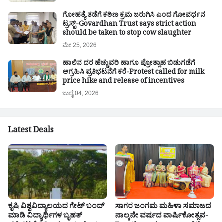
ಗೋಹತ್ಯೆ ತಡೆಗೆ ಕಠಿಣ ಕ್ರಮ ಜರುಗಿಸಿ ಎಂದ ಗೋವರ್ಧನ
ಟ್ರಸ್ಟ್-Govardhan Trust says strict action
should be taken to stop cow slaughter
ಮೇ 25, 2026
ಹಾಲಿನ ದರ ಹೆಚ್ಚುವರಿ ಹಾಗೂ ಪ್ರೋತ್ಸಾಹ ಬಿಡುಗಡೆಗೆ
ಆಗ್ರಹಿಸಿ ಪ್ರತಿಭಟನೆಗೆ ಕರೆ-Protest called for milk
price hike and release of incentives
ಜುಲೈ 04, 2026
Latest Deals
ಕೃಷಿ ವಿಶ್ವವಿದ್ಯಾಲಯದ ಗೇಟ್ ಬಂದ್
ಸಾಗರ ಜಂಗಮ ಮಹಿಳಾ ಸಮಾಜದ
ಮಾಡಿ ವಿದ್ಯಾರ್ಥಿಗಳ ಬೃಹತ್
ನಾಲ್ಕನೇ ವರ್ಷದ ವಾರ್ಷಿಕೋತ್ಸವ-