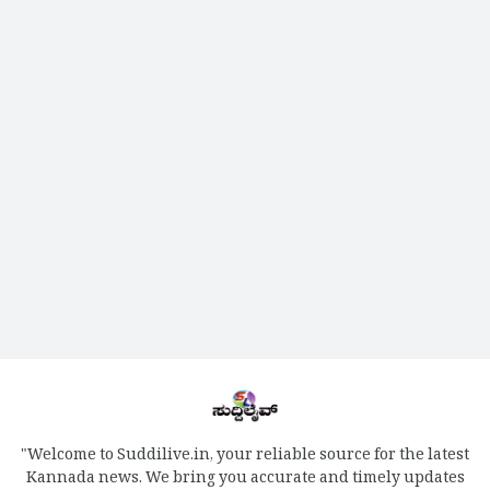
"Welcome to Suddilive.in, your reliable source for the latest
Kannada news. We bring you accurate and timely updates