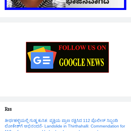
Rss
ತೀರ್ಥಹಳ್ಳಿಯಲ್ಲಿ ಗುಡ್ಡ ಕುಸಿತ: ವ್ಯಕ್ತಿಯ ಪ್ರಾಣ ರಕ್ಷಿಸಿದ 112 ಪೊಲೀಸ್ ಸಿಬ್ಬಂದಿ
ಲೋಕೇಶ್‌ಗೆ ಅಭಿನಂದನೆ- Landslide in Thirthahalli: Commendation for