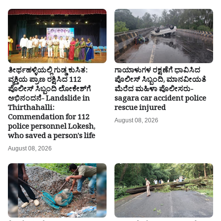
ತೀರ್ಥಹಳ್ಳಿಯಲ್ಲಿ ಗುಡ್ಡ ಕುಸಿತ:
ಗಾಯಾಳುಗಳ ರಕ್ಷಣೆಗೆ ಧಾವಿಸಿದ
ವ್ಯಕ್ತಿಯ ಪ್ರಾಣ ರಕ್ಷಿಸಿದ 112
ಪೊಲೀಸ್ ಸಿಬ್ಬಂದಿ, ಮಾನವೀಯತೆ
ಪೊಲೀಸ್ ಸಿಬ್ಬಂದಿ ಲೋಕೇಶ್‌ಗೆ
ಮೆರೆದ ಮಹಿಳಾ ಪೊಲೀಸರು-
ಅಭಿನಂದನೆ- Landslide in
sagara car accident police
Thirthahalli:
rescue injured
Commendation for 112
August 08, 2026
police personnel Lokesh,
who saved a person's life
August 08, 2026