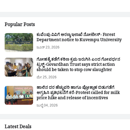
Popular Posts
ಕುವೆಂಪು ವಿವಿಗೆ ಅರಣ್ಯ ಇಲಾಖೆ ನೋಟೀಸ್- Forest
Department notice to Kuvempu University
ಜೂನ್ 23, 2026
ಗೋಹತ್ಯೆ ತಡೆಗೆ ಕಠಿಣ ಕ್ರಮ ಜರುಗಿಸಿ ಎಂದ ಗೋವರ್ಧನ
ಟ್ರಸ್ಟ್-Govardhan Trust says strict action
should be taken to stop cow slaughter
ಮೇ 25, 2026
ಹಾಲಿನ ದರ ಹೆಚ್ಚುವರಿ ಹಾಗೂ ಪ್ರೋತ್ಸಾಹ ಬಿಡುಗಡೆಗೆ
ಆಗ್ರಹಿಸಿ ಪ್ರತಿಭಟನೆಗೆ ಕರೆ-Protest called for milk
price hike and release of incentives
ಜುಲೈ 04, 2026
Latest Deals