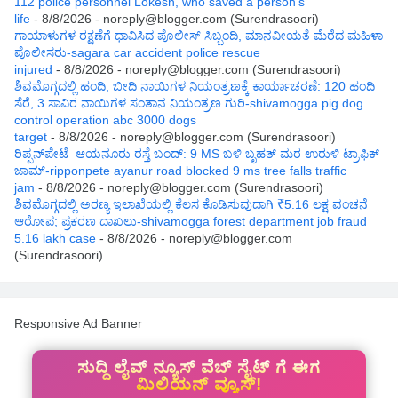
112 police personnel Lokesh, who saved a person's
life
- 8/8/2026
- noreply@blogger.com (Surendrasoori)
ಗಾಯಾಳುಗಳ ರಕ್ಷಣೆಗೆ ಧಾವಿಸಿದ ಪೊಲೀಸ್ ಸಿಬ್ಬಂದಿ, ಮಾನವೀಯತೆ ಮೆರೆದ ಮಹಿಳಾ
ಪೊಲೀಸರು-sagara car accident police rescue
injured
- 8/8/2026
- noreply@blogger.com (Surendrasoori)
ಶಿವಮೊಗ್ಗದಲ್ಲಿ ಹಂದಿ, ಬೀದಿ ನಾಯಿಗಳ ನಿಯಂತ್ರಣಕ್ಕೆ ಕಾರ್ಯಾಚರಣೆ: 120 ಹಂದಿ
ಸೆರೆ, 3 ಸಾವಿರ ನಾಯಿಗಳ ಸಂತಾನ ನಿಯಂತ್ರಣ ಗುರಿ-shivamogga pig dog
control operation abc 3000 dogs
target
- 8/8/2026
- noreply@blogger.com (Surendrasoori)
ರಿಪ್ಪನ್‌ಪೇಟೆ–ಆಯನೂರು ರಸ್ತೆ ಬಂದ್: 9 MS ಬಳಿ ಬೃಹತ್ ಮರ ಉರುಳಿ ಟ್ರಾಫಿಕ್
ಜಾಮ್-ripponpete ayanur road blocked 9 ms tree falls traffic
jam
- 8/8/2026
- noreply@blogger.com (Surendrasoori)
ಶಿವಮೊಗ್ಗದಲ್ಲಿ ಅರಣ್ಯ ಇಲಾಖೆಯಲ್ಲಿ ಕೆಲಸ ಕೊಡಿಸುವುದಾಗಿ ₹5.16 ಲಕ್ಷ ವಂಚನೆ
ಆರೋಪ; ಪ್ರಕರಣ ದಾಖಲು-shivamogga forest department job fraud
5.16 lakh case
- 8/8/2026
- noreply@blogger.com
(Surendrasoori)
Responsive Ad Banner
ಸುದ್ದಿ ಲೈವ್ ನ್ಯೂಸ್ ವೆಬ್ ಸೈಟ್ ಗೆ ಈಗ
ಮಿಲಿಯನ್ ವ್ಯೂಸ್!