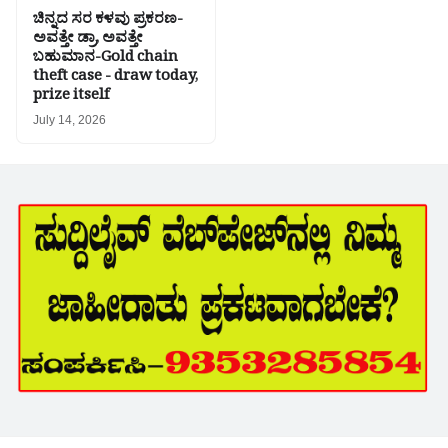
ಚಿನ್ನದ ಸರ ಕಳವು ಪ್ರಕರಣ-
ಅವತ್ತೇ ಡ್ರಾ, ಅವತ್ತೇ
ಬಹುಮಾನ-Gold chain
theft case - draw today,
prize itself
July 14, 2026