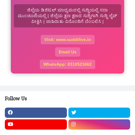
ಜಿಲ್ಲೆಯ ಡಿಜಿಟಲ್ ಮಾಧ್ಯಮದಲ್ಲಿ ಸುದ್ದಿಯಲ್ಲಿ ಸದಾ
ಮುಂಚೂಣಿಯಲ್ಲಿ | ಜಿಲ್ಲೆಯ ಕ್ಷಣ ಕ್ಷಣದ ಸುದ್ದಿಗಾಗಿ ಸುದ್ದಿ ಲೈವ್
ವೀಕ್ಷಿಸಿ | ಜಾಹಿರಾತು ವಿನೊಂದಿಗೆ ಬೆಂಬಲಿಸಿ |
Visit: www.suddilive.in
Email Us
WhatsApp: 8310521662
Follow Us