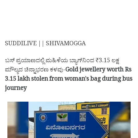
SUDDILIVE || SHIVAMOGGA
ಬಸ್‌ ಪ್ರಯಾಣದಲ್ಲಿ ಮಹಿಳೆಯ ಬ್ಯಾಗ್‌ನಿಂದ ₹3.15 ಲಕ್ಷ
ಮೌಲ್ಯದ ಚಿನ್ನಾಭರಣ ಕಳವು-
Gold jewellery worth Rs
3.15 lakh stolen from woman's bag during bus
journey