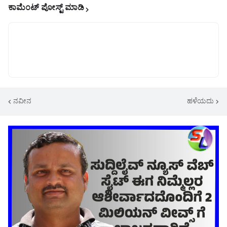
ಕಾಮೆಂಟ್‌‌ ಪೋಸ್ಟ್‌ ಮಾಡಿ
ನವೀನ
ಹಳೆಯದು