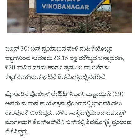
ಜೂನ್ 30: ಬಸ್‌ ಪ್ರಯಾಣದ ವೇಳೆ ಮಹಿಳೆಯೊಬ್ಬರ
ಬ್ಯಾಗ್‌ನಿಂದ ಸುಮಾರು ₹3.15 ಲಕ್ಷ ಮೌಲ್ಯದ ಚಿನ್ನಾಭರಣ,
₹20 ಸಾವಿರ ನಗದು ಹಾಗೂ ಪ್ರಮುಖ ದಾಖಲೆಗಳು
ಕಳ್ಳತನವಾಗಿರುವ ಘಟನೆ ಶಿವಮೊಗ್ಗದಲ್ಲಿ ನಡೆದಿದೆ.
ಮೈಸೂರಿನ ಪೊಲೀಸ್ ಲೇಔಟ್ ನಿವಾಸಿ ದಾಕ್ಷಾಯಿಣಿ (59)
ಅವರು ಮದುವೆ ಕಾರ್ಯಕ್ರಮವೊಂದರಲ್ಲಿ ಭಾಗವಹಿಸಲು
ರಾಂಪುರಕ್ಕೆ ಬಂದಿದ್ದರು. ಬಳಿಕ ಸಾಸ್ವೆಹಳ್ಳಿಯಿಂದ ಹೊನ್ನಾಳಿ
ಮಾರ್ಗವಾಗಿ ಕೆಎಸ್‌ಆರ್‌ಟಿಸಿ ಬಸ್‌ನಲ್ಲಿ ಶಿವಮೊಗ್ಗಕ್ಕೆ ಪ್ರಯಾಣ
ಬೆಳೆಸಿದ್ದರು.