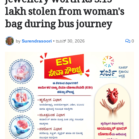
jewellery worth Rs 3.15
lakh stolen from woman's
bag during bus journey
by
Surendrasoori
•
ಜೂನ್ 30, 2026
0