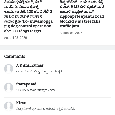
ಶಿವಮೊಗ್ಗದಲ್ಲಿ ಹಂದಿ, ಬೀದಿ
ರಿಪ್ಪನ್‌ಪೇಟೆ–ಆಯನೂರು ರಸ್ತೆ
ನಾಯಿಗಳ ನಿಯಂತ್ರಣಕ್ಕೆ
ಬಂದ್: 9 MS ಬಳಿ ಬೃಹತ್ ಮರ
ಕಾರ್ಯಾಚರಣೆ: 120 ಹಂದಿ ಸೆರೆ, 3
ಉರುಳಿ ಟ್ರಾಫಿಕ್ ಜಾಮ್-
ಸಾವಿರ ನಾಯಿಗಳ ಸಂತಾನ
ripponpete ayanur road
ನಿಯಂತ್ರಣ ಗುರಿ-shivamogga
blocked 9 ms tree falls
pig dog control operation
traffic jam
abc 3000 dogs target
August 08, 2026
August 08, 2026
Comments
A K Anil Kumar
ಎಂ.ಎಲ್.ಎ ಬಸವೇಶ್ವರ್ ಅಲ್ಲ ಸಂಗಮೇಶ್ವರ
tharapasad
112.85% ಭರ್ತಿ ಆಗುವುದು ಹೇಗೆ
Kiran
ಸುದ್ದಿ ಲೈವ್ ಚೆನ್ನಾಗಿ ಮೂಡಿ ಬರುತ್ತಿದೆ ಕನ್ನಡ ಕಾಗುಣಿತ...