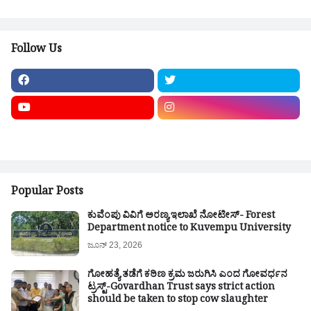
Follow Us
Popular Posts
ಕುವೆಂಪು ವಿವಿಗೆ ಅರಣ್ಯ ಇಲಾಖೆ ನೋಟೀಸ್- Forest
Department notice to Kuvempu University
ಜೂನ್ 23, 2026
ಗೋಹತ್ಯೆ ತಡೆಗೆ ಕಠಿಣ ಕ್ರಮ ಜರುಗಿಸಿ ಎಂದ ಗೋವರ್ಧನ
ಟ್ರಸ್ಟ್-Govardhan Trust says strict action
should be taken to stop cow slaughter