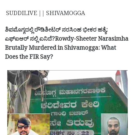
SUDDILIVE || SHIVAMOGGA
ಶಿವಮೊಗ್ಗದಲ್ಲಿ ರೌಡಿಶೀಟರ್ ನರಸಿಂಹ ಭೀಕರ ಹತ್ಯೆ:
ಎಫ್ಐಆರ್ ನಲ್ಲಿ ಏನಿದೆ?Rowdy-Sheeter Narasimha
Brutally Murdered in Shivamogga: What
Does the FIR Say?