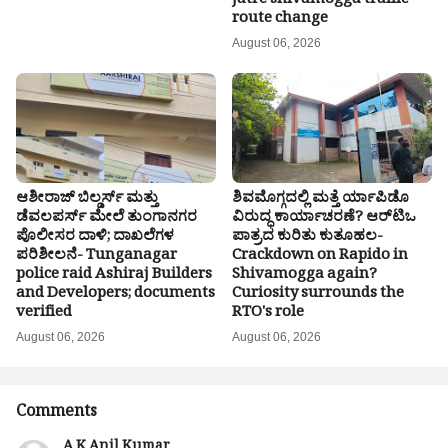
jatre shivamogga traffic
route change
August 06, 2026
ಆಶೀರಾಜ್ ಬಿಲ್ಡರ್ಸ್ ಮತ್ತು
ಶಿವಮೊಗ್ಗದಲ್ಲಿ ಮತ್ತೆ ರ್ಯಾಪಿಡೊ
ಡೆವಲಪರ್ಸ್ ಮೇಲೆ ತುಂಗಾನಗರ
ವಿರುದ್ಧ ಕಾರ್ಯಾಚರಣೆ? ಆರ್‌ಟಿಒ
ಪೊಲೀಸರ ದಾಳಿ; ದಾಖಲೆಗಳ
ಪಾತ್ರದ ಕುರಿತು ಕುತೂಹಲ-
ಪರಿಶೀಲನೆ- Tunganagar
Crackdown on Rapido in
police raid Ashiraj Builders
Shivamogga again?
and Developers; documents
Curiosity surrounds the
verified
RTO's role
August 06, 2026
August 06, 2026
Comments