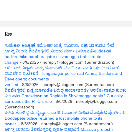
Rss
ಗುಡೇಕಲ್ ಆಡಿಕೃತ್ತಿಕೆ ಹರೋಹರ ಜಾತ್ರೆ: ಸಾವಿರಾರು ಭಕ್ತರಿಂದ ಕಾವಡಿ ಸೇವೆ |
ಆಗಸ್ಟ್ 7ರಂದು ಶಿವಮೊಗ್ಗದಲ್ಲಿ ಸಂಚಾರ ಮಾರ್ಗ ಬದಲಾವಣೆ-guddekal
aadikruthike harohara jatre shivamogga traffic route
change
- 8/6/2026
- noreply@blogger.com (Surendrasoori)
ಆಶೀರಾಜ್ ಬಿಲ್ಡರ್ಸ್ ಮತ್ತು ಡೆವಲಪರ್ಸ್ ಮೇಲೆ ತುಂಗಾನಗರ ಪೊಲೀಸರ ದಾಳಿ;
ದಾಖಲೆಗಳ ಪರಿಶೀಲನೆ- Tunganagar police raid Ashiraj Builders and
Developers; documents
verified
- 8/6/2026
- noreply@blogger.com (Surendrasoori)
ಶಿವಮೊಗ್ಗದಲ್ಲಿ ಮತ್ತೆ ರ್ಯಾಪಿಡೊ ವಿರುದ್ಧ ಕಾರ್ಯಾಚರಣೆ? ಆರ್‌ಟಿಒ ಪಾತ್ರದ ಕುರಿತು
ಕುತೂಹಲ-Crackdown on Rapido in Shivamogga again? Curiosity
surrounds the RTO's role
- 8/6/2026
- noreply@blogger.com
(Surendrasoori)
ಕಳೆದು ಹೋಗಿದ್ದ ಮೊಬೈಲ್ವಾರಸುದಾರರಿಗೆ ವಾಪಾಸ್ ನೀಡಿದ ದೊಡ್ಡಪೇಟೆ ಪೊಲೀಸರು-
Doddapete police returned a lost mobile phone to its
owner.
- 8/6/2026
- noreply@blogger.com (Surendrasoori)
ಆಗಸ್ಟ್‌ 10ರಂದು ಶಿವಮೊಗ್ಗದಲ್ಲಿ ಬೃಹತ್ ಪ್ರತಿಭಟನೆ-Massive protest in