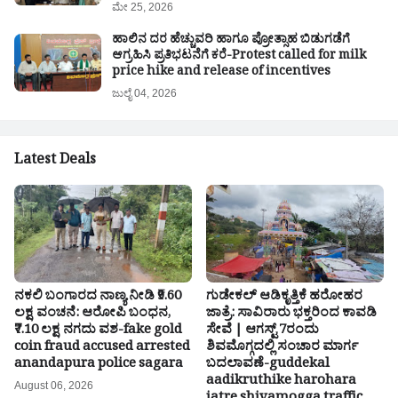
ಮೇ 25, 2026
ಹಾಲಿನ ದರ ಹೆಚ್ಚುವರಿ ಹಾಗೂ ಪ್ರೋತ್ಸಾಹ ಬಿಡುಗಡೆಗೆ
ಆಗ್ರಹಿಸಿ ಪ್ರತಿಭಟನೆಗೆ ಕರೆ-Protest called for milk
price hike and release of incentives
ಜುಲೈ 04, 2026
Latest Deals
ನಕಲಿ ಬಂಗಾರದ ನಾಣ್ಯ ನೀಡಿ ₹9.60
ಗುಡೇಕಲ್ ಆಡಿಕೃತ್ತಿಕೆ ಹರೋಹರ
ಲಕ್ಷ ವಂಚನೆ: ಆರೋಪಿ ಬಂಧನ,
ಜಾತ್ರೆ: ಸಾವಿರಾರು ಭಕ್ತರಿಂದ ಕಾವಡಿ
₹7.10 ಲಕ್ಷ ನಗದು ವಶ-fake gold
ಸೇವೆ | ಆಗಸ್ಟ್ 7ರಂದು
coin fraud accused arrested
ಶಿವಮೊಗ್ಗದಲ್ಲಿ ಸಂಚಾರ ಮಾರ್ಗ
anandapura police sagara
ಬದಲಾವಣೆ-guddekal
aadikruthike harohara
August 06, 2026