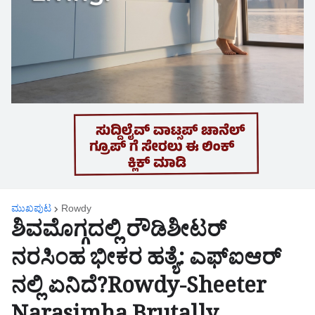
ಮುಖಪುಟ
Rowdy
ಶಿವಮೊಗ್ಗದಲ್ಲಿ ರೌಡಿಶೀಟರ್
ನರಸಿಂಹ ಭೀಕರ ಹತ್ಯೆ: ಎಫ್ಐಆರ್
ನಲ್ಲಿ ಏನಿದೆ?Rowdy-Sheeter