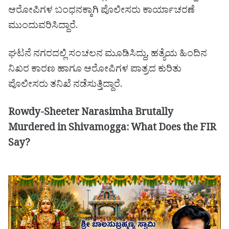
ಆರೋಪಿಗಳ ಬಂಧನಕ್ಕಾಗಿ ಪೊಲೀಸರು ಕಾರ್ಯಾಚರಣೆ
ಮುಂದುವರಿಸಿದ್ದಾರೆ.
ಘಟನೆ ನಗರದಲ್ಲಿ ಸಂಚಲನ ಮೂಡಿಸಿದ್ದು, ಹತ್ಯೆಯ ಹಿಂದಿನ
ನಿಖರ ಕಾರಣ ಹಾಗೂ ಆರೋಪಿಗಳ ಪಾತ್ರದ ಕುರಿತು
ಪೊಲೀಸರು ತನಿಖೆ ನಡೆಸುತ್ತಿದ್ದಾರೆ.
Rowdy-Sheeter Narasimha Brutally
Murdered in Shivamogga: What Does the FIR
Say?