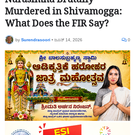
Narasimha Brutally
Murdered in Shivamogga:
What Does the FIR Say?
by
Surendrasoori
•
ಜೂನ್ 14, 2026
0