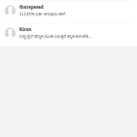
tharapasad
112.85% ಭರ್ತಿ ಆಗುವುದು ಹೇಗೆ
Kiran
ಸುದ್ದಿ ಲೈವ್ ಚೆನ್ನಾಗಿ ಮೂಡಿ ಬರುತ್ತಿದೆ ಕನ್ನಡ ಕಾಗುಣಿತ...