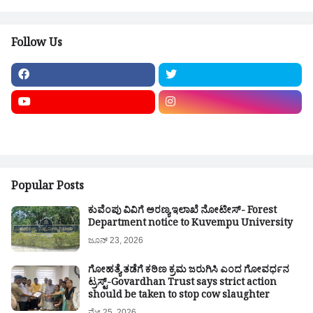
Follow Us
Popular Posts
ಕುವೆಂಪು ವಿವಿಗೆ ಅರಣ್ಯ ಇಲಾಖೆ ನೋಟೀಸ್- Forest
Department notice to Kuvempu University
ಜೂನ್ 23, 2026
ಗೋಹತ್ಯೆ ತಡೆಗೆ ಕಠಿಣ ಕ್ರಮ ಜರುಗಿಸಿ ಎಂದ ಗೋವರ್ಧನ
ಟ್ರಸ್ಟ್-Govardhan Trust says strict action
should be taken to stop cow slaughter
ಮೇ 25, 2026