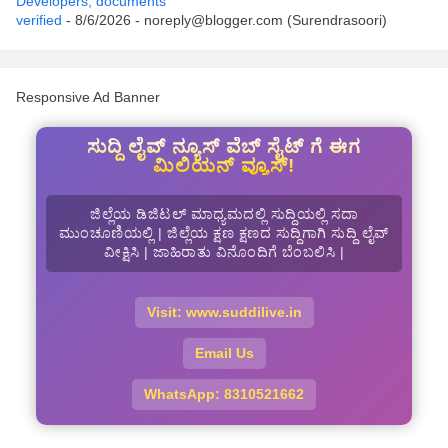
Developers; documents
verified
- 8/6/2026
- noreply@blogger.com (Surendrasoori)
Responsive Ad Banner
ಸುದ್ದಿ ಲೈವ್ ನ್ಯೂಸ್ ವೆಬ್ ಸೈಟ್ ಗೆ ಈಗ
ಮಿಲಿಯನ್ ವ್ಯೂಸ್!
ಜಿಲ್ಲೆಯ ಡಿಜಿಟಲ್ ಮಾಧ್ಯಮದಲ್ಲಿ ಸುದ್ದಿಯಲ್ಲಿ ಸದಾ
ಮುಂಚೂಣಿಯಲ್ಲಿ | ಜಿಲ್ಲೆಯ ಕ್ಷಣ ಕ್ಷಣದ ಸುದ್ದಿಗಾಗಿ ಸುದ್ದಿ ಲೈವ್
ವೀಕ್ಷಿಸಿ | ಜಾಹಿರಾತು ವಿನೊಂದಿಗೆ ಬೆಂಬಲಿಸಿ |
Visit: www.suddilive.in
Email Us
WhatsApp: 8310521662