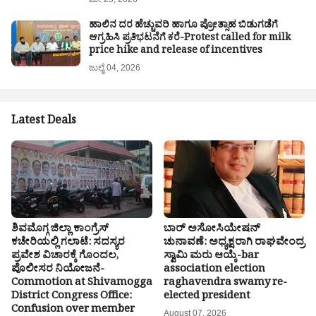
ಹಾಲಿನ ದರ ಹೆಚ್ಚುವರಿ ಹಾಗೂ ಪ್ರೋತ್ಸಾಹ ಬಿಡುಗಡೆಗೆ
ಆಗ್ರಹಿಸಿ ಪ್ರತಿಭಟನೆಗೆ ಕರೆ-Protest called for milk
price hike and release of incentives
ಜುಲೈ 04, 2026
Latest Deals
ಶಿವಮೊಗ್ಗ ಜಿಲ್ಲಾ ಕಾಂಗ್ರೆಸ್
ಬಾರ್ ಅಸೋಸಿಯೇಷನ್
ಕಚೇರಿಯಲ್ಲಿ ಗಲಾಟೆ: ಸದಸ್ಯರ
ಚುನಾವಣೆ: ಅಧ್ಯಕ್ಷರಾಗಿ ರಾಘವೇಂದ್ರ
ಪ್ರವೇಶ ವಿಚಾರಕ್ಕೆ ಗೊಂದಲ,
ಸ್ವಾಮಿ ಮರು ಆಯ್ಕೆ-bar
ಪೊಲೀಸರ ನಿಯೋಜನೆ-
association election
Commotion at Shivamogga
raghavendra swamy re-
District Congress Office:
elected president
Confusion over member
August 07, 2026