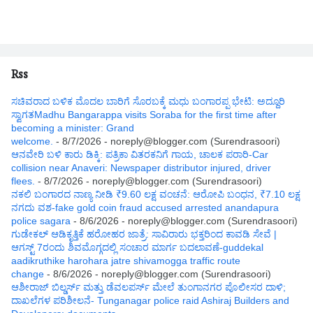
Rss
ಸಚಿವರಾದ ಬಳಿಕ ಮೊದಲ ಬಾರಿಗೆ ಸೊರಬಕ್ಕೆ ಮಧು ಬಂಗಾರಪ್ಪ ಭೇಟಿ: ಅದ್ದೂರಿ
ಸ್ವಾಗತMadhu Bangarappa visits Soraba for the first time after
becoming a minister: Grand
welcome.
- 8/7/2026
- noreply@blogger.com (Surendrasoori)
ಆನವೇರಿ ಬಳಿ ಕಾರು ಡಿಕ್ಕಿ: ಪತ್ರಿಕಾ ವಿತರಕನಿಗೆ ಗಾಯ, ಚಾಲಕ ಪರಾರಿ-Car
collision near Anaveri: Newspaper distributor injured, driver
flees.
- 8/7/2026
- noreply@blogger.com (Surendrasoori)
ನಕಲಿ ಬಂಗಾರದ ನಾಣ್ಯ ನೀಡಿ ₹9.60 ಲಕ್ಷ ವಂಚನೆ: ಆರೋಪಿ ಬಂಧನ, ₹7.10 ಲಕ್ಷ
ನಗದು ವಶ-fake gold coin fraud accused arrested anandapura
police sagara
- 8/6/2026
- noreply@blogger.com (Surendrasoori)
ಗುಡೇಕಲ್ ಆಡಿಕೃತ್ತಿಕೆ ಹರೋಹರ ಜಾತ್ರೆ: ಸಾವಿರಾರು ಭಕ್ತರಿಂದ ಕಾವಡಿ ಸೇವೆ |
ಆಗಸ್ಟ್ 7ರಂದು ಶಿವಮೊಗ್ಗದಲ್ಲಿ ಸಂಚಾರ ಮಾರ್ಗ ಬದಲಾವಣೆ-guddekal
aadikruthike harohara jatre shivamogga traffic route
change
- 8/6/2026
- noreply@blogger.com (Surendrasoori)
ಆಶೀರಾಜ್ ಬಿಲ್ಡರ್ಸ್ ಮತ್ತು ಡೆವಲಪರ್ಸ್ ಮೇಲೆ ತುಂಗಾನಗರ ಪೊಲೀಸರ ದಾಳಿ;
ದಾಖಲೆಗಳ ಪರಿಶೀಲನೆ- Tunganagar police raid Ashiraj Builders and