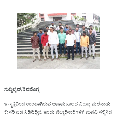
ಸುದ್ದಿಲೈವ್/ಶಿವಮೊಗ್ಗ
ಇ-ಸ್ವತ್ತಿನಿಂದ ಉಂಟಾಗಿರುವ ಅನಾನುಕೂಲದ ವಿರುದ್ಧ ಮಲೆನಾಡು
ಕೇಸರಿ ಪಡೆ ಸಿಡಿದಿದ್ದಿದೆ. ಇಂದು ಜಿಲ್ಲಾಧಿಕಾರಿಗಳಿಗೆ ಮನವಿ ಸಲ್ಲಿಸಿದ