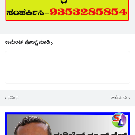
ಕಾಮೆಂಟ್‌‌ ಪೋಸ್ಟ್‌ ಮಾಡಿ
ನವೀನ
ಹಳೆಯದು