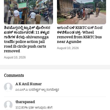
ಶಿವಮೊಗ್ಗದಲ್ಲಿ ಟ್ರಾಫಿಕ್ ಪೊಲೀಸರ
ಆಗುಂಬೆ ಬಳಿ KSRTC ಬಸ್ ನಿಂದ
ಖಡಕ್ ಕಾರ್ಯಾಚರಣೆ: 11 ತಳ್ಳುವ
ಕಳಚಿಕೊಂಡ ಚಕ್ರ- Wheel
ಗಾಡಿಗಳ ತೆರವು-shivamogga
removed from KSRTC bus
traffic police action jail
near Agumbe
road ib circle push carts
August 10, 2026
removed
August 10, 2026
Comments
A K Anil Kumar
ಎಂ.ಎಲ್.ಎ ಬಸವೇಶ್ವರ್ ಅಲ್ಲ ಸಂಗಮೇಶ್ವರ
tharapasad
112.85% ಭರ್ತಿ ಆಗುವುದು ಹೇಗೆ