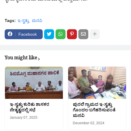
ಕೈಗೊಳ್ಳಬೇಕೆಂದು ಮನವಿಯಲ್ಲಿ ಒತ್ತಾಯಿಸಿದೆ.
Tags:
ಇ-ಸ್ವತ್ತು
ಮನವಿ
Facebook
You might like
ಇ-ಸ್ವತ್ತು ಕುರಿತು ಶಾಸಕರ
ಪುರಲೆ ಗ್ರಾಮದ ಇ-ಸ್ವತ್ತು
ನೇತೃತ್ವದಲ್ಲಿ ಸಭೆ
ಗೊಂದಲ ಬಗೆಹರಿಸುವಂತೆ
ಮನವಿ
January 07, 2025
December 02, 2024