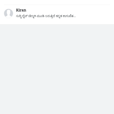
Kiran
ಸುದ್ದಿ ಲೈವ್ ಚೆನ್ನಾಗಿ ಮೂಡಿ ಬರುತ್ತಿದೆ ಕನ್ನಡ ಕಾಗುಣಿತ...