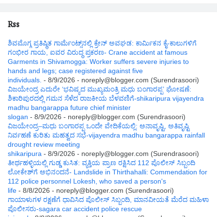
Rss
ಶಿವಮೊಗ್ಗ ಪ್ರತಿಷ್ಥಿತ ಗಾರ್ಮೆಂಟ್ಸ್‌ನಲ್ಲಿ ಕ್ರೇನ್ ಅವಘಡ: ಕಾರ್ಮಿಕನ ಕೈ-ಕಾಲುಗಳಿಗೆ
ಗಂಭೀರ ಗಾಯ, ಐವರ ವಿರುದ್ಧ ಪ್ರಕರಣ- Crane accident at famous
Garments in Shivamogga: Worker suffers severe injuries to
hands and legs; case registered against five
individuals.
- 8/9/2026
- noreply@blogger.com (Surendrasoori)
ವಿಜಯೇಂದ್ರ ಎದುರೇ ‘ಭವಿಷ್ಯದ ಮುಖ್ಯಮಂತ್ರಿ ಮಧು ಬಂಗಾರಪ್ಪ’ ಘೋಷಣೆ:
ಶಿಕಾರಿಪುರದಲ್ಲಿ ಗಮನ ಸೆಳೆದ ರಾಜಕೀಯ ಬೆಳವಣಿಗೆ-shikaripura vijayendra
madhu bangarappa future chief minister
slogan
- 8/9/2026
- noreply@blogger.com (Surendrasoori)
ವಿಜಯೇಂದ್ರ–ಮಧು ಬಂಗಾರಪ್ಪ ಒಂದೇ ವೇದಿಕೆಯಲ್ಲಿ: ಅನಾವೃಷ್ಟಿ, ಅತಿವೃಷ್ಟಿ
ನಿರ್ವಹಣೆ ಕುರಿತು ಮಹತ್ವದ ಸಭೆ-vijayendra madhu bangarappa rainfall
drought review meeting
shikaripura
- 8/9/2026
- noreply@blogger.com (Surendrasoori)
ತೀರ್ಥಹಳ್ಳಿಯಲ್ಲಿ ಗುಡ್ಡ ಕುಸಿತ: ವ್ಯಕ್ತಿಯ ಪ್ರಾಣ ರಕ್ಷಿಸಿದ 112 ಪೊಲೀಸ್ ಸಿಬ್ಬಂದಿ
ಲೋಕೇಶ್‌ಗೆ ಅಭಿನಂದನೆ- Landslide in Thirthahalli: Commendation for
112 police personnel Lokesh, who saved a person's
life
- 8/8/2026
- noreply@blogger.com (Surendrasoori)
ಗಾಯಾಳುಗಳ ರಕ್ಷಣೆಗೆ ಧಾವಿಸಿದ ಪೊಲೀಸ್ ಸಿಬ್ಬಂದಿ, ಮಾನವೀಯತೆ ಮೆರೆದ ಮಹಿಳಾ
ಪೊಲೀಸರು-sagara car accident police rescue