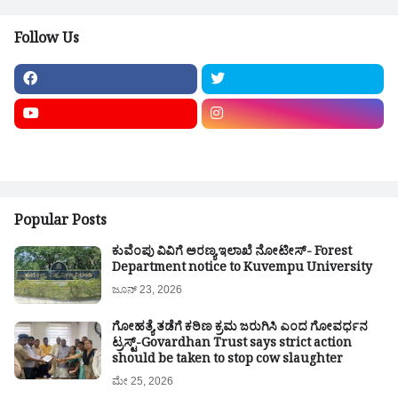
Follow Us
Popular Posts
ಕುವೆಂಪು ವಿವಿಗೆ ಅರಣ್ಯ ಇಲಾಖೆ ನೋಟೀಸ್- Forest
Department notice to Kuvempu University
ಜೂನ್ 23, 2026
ಗೋಹತ್ಯೆ ತಡೆಗೆ ಕಠಿಣ ಕ್ರಮ ಜರುಗಿಸಿ ಎಂದ ಗೋವರ್ಧನ
ಟ್ರಸ್ಟ್-Govardhan Trust says strict action
should be taken to stop cow slaughter
ಮೇ 25, 2026