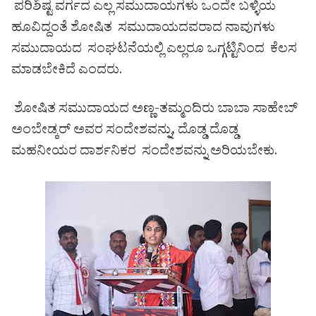
ಪರಿಶಿಷ್ಟ ವರ್ಗದ ಎಲ್ಲ ಸಮುದಾಯಗಳು ಒಂದೇ ಬಳ್ಳಿಯ
ಹೂವಿದ್ದಂತೆ ಶೋಷಿತ ಸಮುದಾಯದವರಾದ ನಾವುಗಳು
ಸಮುದಾಯದ ಸಂಘಟನೆಯಲ್ಲಿ ಎಲ್ಲರೂ ಒಗ್ಗಟ್ಟಿನಿಂದ ಕೆಲಸ
ಮಾಡಬೇಕಿದೆ ಎಂದರು.
ಶೋಷಿತ ಸಮುದಾಯದ ಅಣ್ಣ-ತಮ್ಮಂದಿರು ಬಾಬಾ ಸಾಹೇಬ್
ಅಂಬೇಡ್ಕರ್ ಅವರ ಸಂದೇಶವನ್ನು, ದೊಡ್ಡ ದೊಡ್ಡ
ಮಹನೀಯರ ದಾರ್ಶನಿಕರ ಸಂದೇಶವನ್ನು ಅರಿಯಬೇಕು.