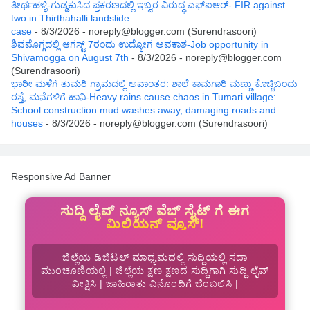
ತೀರ್ಥಹಳ್ಳಿ-ಗುಡ್ಡಕುಸಿದ ಪ್ರಕರಣದಲ್ಲಿ ಇಬ್ವರ ವಿರುದ್ಧ ಎಫ್ಐಆರ್- FIR against
two in Thirthahalli landslide
case
- 8/3/2026
- noreply@blogger.com (Surendrasoori)
ಶಿವಮೊಗ್ಗದಲ್ಲಿ ಆಗಸ್ಟ್ 7ರಂದು ಉದ್ಯೋಗ ಅವಕಾಶ-Job opportunity in
Shivamogga on August 7th
- 8/3/2026
- noreply@blogger.com
(Surendrasoori)
ಭಾರೀ ಮಳೆಗೆ ತುಮರಿ ಗ್ರಾಮದಲ್ಲಿ ಅವಾಂತರ: ಶಾಲೆ ಕಾಮಗಾರಿ ಮಣ್ಣು ಕೊಚ್ಚಿಬಂದು
ರಸ್ತೆ, ಮನೆಗಳಿಗೆ ಹಾನಿ-Heavy rains cause chaos in Tumari village:
School construction mud washes away, damaging roads and
houses
- 8/3/2026
- noreply@blogger.com (Surendrasoori)
Responsive Ad Banner
ಸುದ್ದಿ ಲೈವ್ ನ್ಯೂಸ್ ವೆಬ್ ಸೈಟ್ ಗೆ ಈಗ
ಮಿಲಿಯನ್ ವ್ಯೂಸ್!
ಜಿಲ್ಲೆಯ ಡಿಜಿಟಲ್ ಮಾಧ್ಯಮದಲ್ಲಿ ಸುದ್ದಿಯಲ್ಲಿ ಸದಾ
ಮುಂಚೂಣಿಯಲ್ಲಿ | ಜಿಲ್ಲೆಯ ಕ್ಷಣ ಕ್ಷಣದ ಸುದ್ದಿಗಾಗಿ ಸುದ್ದಿ ಲೈವ್
ವೀಕ್ಷಿಸಿ | ಜಾಹಿರಾತು ವಿನೊಂದಿಗೆ ಬೆಂಬಲಿಸಿ |