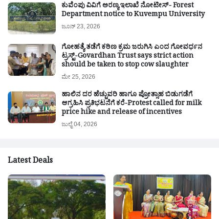
ಕುವೆಂಪು ವಿವಿಗೆ ಅರಣ್ಯ ಇಲಾಖೆ ನೋಟೀಸ್- Forest
Department notice to Kuvempu University
ಜೂನ್ 23, 2026
ಗೋಹತ್ಯೆ ತಡೆಗೆ ಕಠಿಣ ಕ್ರಮ ಜರುಗಿಸಿ ಎಂದ ಗೋವರ್ಧನ
ಟ್ರಸ್ಟ್-Govardhan Trust says strict action
should be taken to stop cow slaughter
ಮೇ 25, 2026
ಹಾಲಿನ ದರ ಹೆಚ್ಚುವರಿ ಹಾಗೂ ಪ್ರೋತ್ಸಾಹ ಬಿಡುಗಡೆಗೆ
ಆಗ್ರಹಿಸಿ ಪ್ರತಿಭಟನೆಗೆ ಕರೆ-Protest called for milk
price hike and release of incentives
ಜುಲೈ 04, 2026
Latest Deals