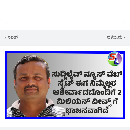
ನವೀನ
ಹಳೆಯದು