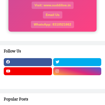
Visit: www.suddilive.in
Email Us
WhatsApp: 8310521662
Follow Us
Popular Posts