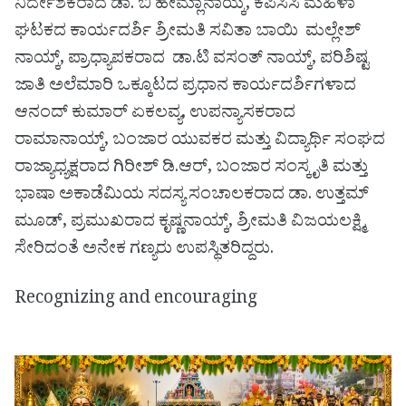
ನಿರ್ದೇಶಕರಾದ ಡಾ. ಬಿ ಹೇಮ್ಲಾನಾಯ್ಕ, ಕೆಪಿಸಿಸಿ ಮಹಿಳಾ
ಘಟಕದ ಕಾರ್ಯದರ್ಶಿ ಶ್ರೀಮತಿ ಸವಿತಾ ಬಾಯಿ ಮಲ್ಲೇಶ್
ನಾಯ್ಕ್, ಪ್ರಾಧ್ಯಾಪಕರಾದ ಡಾ.ಟಿ ವಸಂತ್ ನಾಯ್ಕ್, ಪರಿಶಿಷ್ಟ
ಜಾತಿ ಅಲೆಮಾರಿ ಒಕ್ಕೂಟದ ಪ್ರಧಾನ ಕಾರ್ಯದರ್ಶಿಗಳಾದ
ಆನಂದ್ ಕುಮಾರ್ ಏಕಲವ್ಯ, ಉಪನ್ಯಾಸಕರಾದ
ರಾಮಾನಾಯ್ಕ್, ಬಂಜಾರ ಯುವಕರ ಮತ್ತು ವಿದ್ಯಾರ್ಥಿ ಸಂಘದ
ರಾಜ್ಯಾಧ್ಯಕ್ಷರಾದ ಗಿರೀಶ್ ಡಿ.ಆರ್, ಬಂಜಾರ ಸಂಸ್ಕೃತಿ ಮತ್ತು
ಭಾಷಾ ಅಕಾಡೆಮಿಯ ಸದಸ್ಯ ಸಂಚಾಲಕರಾದ ಡಾ. ಉತ್ತಮ್
ಮೂಡ್, ಪ್ರಮುಖರಾದ ಕೃಷ್ಣನಾಯ್ಕ್, ಶ್ರೀಮತಿ ವಿಜಯಲಕ್ಷ್ಮಿ
ಸೇರಿದಂತೆ ಅನೇಕ ಗಣ್ಯರು ಉಪಸ್ಥಿತರಿದ್ದರು.
Recognizing and encouraging