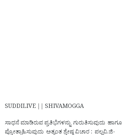
SUDDILIVE || SHIVAMOGGA
ಸಾಧನೆ ಮಾಡಿರುವ ಪ್ರತಿಭೆಗಳನ್ನು ಗುರುತಿಸುವುದು ಹಾಗೂ
ಪ್ರೋತ್ಸಾಹಿಸುವುದು ಅತ್ಯಂತ ಶ್ರೇಷ್ಠ ವಿಚಾರ : ಪಲ್ಲವಿ.ಜಿ-