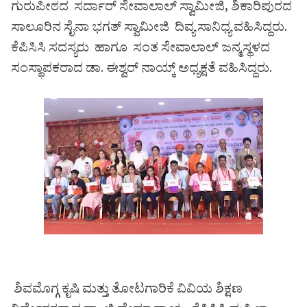
ಗುರುಪೀಠದ ಸರ್ದಾರ್ ಸೇವಾಲಾಲ್ ಸ್ವಾಮೀಜಿ, ಶಿಕಾರಿಪುರದ
ಸಾಲೂರಿನ ಸೈನಾ ಭಗತ್ ಸ್ವಾಮೀಜಿ ದಿವ್ಯ ಸಾನಿಧ್ಯ ವಹಿಸಿದ್ದರು.
ಕೆಪಿಸಿಸಿ ಸದಸ್ಯರು ಹಾಗೂ ಸಂತ ಸೇವಾಲಾಲ್ ಜನ್ಮಸ್ಥಳದ
ಸಂಸ್ಥಾಪಕರಾದ ಡಾ. ಈಶ್ವರ್ ನಾಯ್ಕ್ ಅಧ್ಯಕ್ಷತೆ ವಹಿಸಿದ್ದರು.
ಶಿವಮೊಗ್ಗ ಕೃಷಿ ಮತ್ತು ತೋಟಗಾರಿಕೆ ವಿವಿಯ ಶಿಕ್ಷಣ