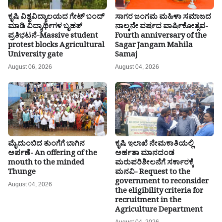
ಕೃಷಿ ವಿಶ್ವವಿದ್ಯಾಲಯದ ಗೇಟ್ ಬಂದ್
ಸಾಗರ ಜಂಗಮ ಮಹಿಳಾ ಸಮಾಜದ
ಮಾಡಿ ವಿದ್ಯಾರ್ಥಿಗಳ ಬೃಹತ್
ನಾಲ್ಕನೇ ವರ್ಷದ ವಾರ್ಷಿಕೋತ್ಸವ-
ಪ್ರತಿಭಟನೆ-Massive student
Fourth anniversary of the
protest blocks Agricultural
Sagar Jangam Mahila
University gate
Samaj
August 06, 2026
August 04, 2026
ಮೈದುಂಬಿದ ತುಂಗೆಗೆ ಬಾಗಿನ
ಕೃಷಿ ಇಲಾಖೆ ನೇಮಕಾತಿಯಲ್ಲಿ
ಅರ್ಪಣೆ- An offering of the
ಅರ್ಹತಾ ಮಾನದಂಡ
mouth to the minded
ಮರುಪರಿಶೀಲನೆಗೆ ಸರ್ಕಾರಕ್ಕೆ
Thunge
ಮನವಿ- Request to the
government to reconsider
August 04, 2026
the eligibility criteria for
recruitment in the
Agriculture Department
August 04, 2026