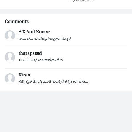
Comments
A K Anil Kumar
ಎಂ.ಎಲ್.ಎ ಬಸವೇಶ್ವರ್ ಅಲ್ಲ ಸಂಗಮೇಶ್ವರ
tharapasad
112.85% ಭರ್ತಿ ಆಗುವುದು ಹೇಗೆ
Kiran
ಸುದ್ದಿ ಲೈವ್ ಚೆನ್ನಾಗಿ ಮೂಡಿ ಬರುತ್ತಿದೆ ಕನ್ನಡ ಕಾಗುಣಿತ...