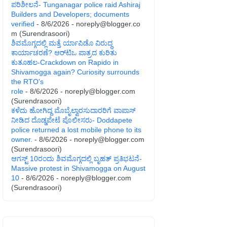
ಪರಿಶೀಲನೆ- Tunganagar police raid Ashiraj
Builders and Developers; documents
verified
- 8/6/2026
- noreply@blogger.co
m (Surendrasoori)
ಶಿವಮೊಗ್ಗದಲ್ಲಿ ಮತ್ತೆ ರ್ಯಾಪಿಡೊ ವಿರುದ್ಧ
ಕಾರ್ಯಾಚರಣೆ? ಆರ್‌ಟಿಒ ಪಾತ್ರದ ಕುರಿತು
ಕುತೂಹಲ-Crackdown on Rapido in
Shivamogga again? Curiosity surrounds
the RTO's
role
- 8/6/2026
- noreply@blogger.com
(Surendrasoori)
ಕಳೆದು ಹೋಗಿದ್ದ ಮೊಬೈಲ್ವಾರಸುದಾರರಿಗೆ ವಾಪಾಸ್
ನೀಡಿದ ದೊಡ್ಡಪೇಟೆ ಪೊಲೀಸರು- Doddapete
police returned a lost mobile phone to its
owner.
- 8/6/2026
- noreply@blogger.com
(Surendrasoori)
ಆಗಸ್ಟ್‌ 10ರಂದು ಶಿವಮೊಗ್ಗದಲ್ಲಿ ಬೃಹತ್ ಪ್ರತಿಭಟನೆ-
Massive protest in Shivamogga on August
10
- 8/6/2026
- noreply@blogger.com
(Surendrasoori)