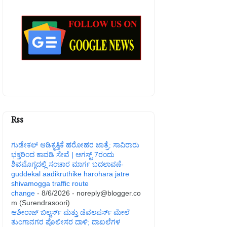
Rss
ಗುಡೇಕಲ್ ಆಡಿಕೃತ್ತಿಕೆ ಹರೋಹರ ಜಾತ್ರೆ: ಸಾವಿರಾರು
ಭಕ್ತರಿಂದ ಕಾವಡಿ ಸೇವೆ | ಆಗಸ್ಟ್ 7ರಂದು
ಶಿವಮೊಗ್ಗದಲ್ಲಿ ಸಂಚಾರ ಮಾರ್ಗ ಬದಲಾವಣೆ-
guddekal aadikruthike harohara jatre
shivamogga traffic route
change
- 8/6/2026
- noreply@blogger.co
m (Surendrasoori)
ಆಶೀರಾಜ್ ಬಿಲ್ಡರ್ಸ್ ಮತ್ತು ಡೆವಲಪರ್ಸ್ ಮೇಲೆ
ತುಂಗಾನಗರ ಪೊಲೀಸರ ದಾಳಿ; ದಾಖಲೆಗಳ