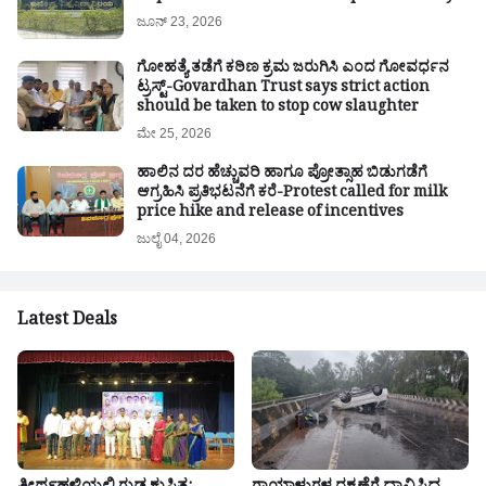
ಜೂನ್ 23, 2026
ಗೋಹತ್ಯೆ ತಡೆಗೆ ಕಠಿಣ ಕ್ರಮ ಜರುಗಿಸಿ ಎಂದ ಗೋವರ್ಧನ
ಟ್ರಸ್ಟ್-Govardhan Trust says strict action
should be taken to stop cow slaughter
ಮೇ 25, 2026
ಹಾಲಿನ ದರ ಹೆಚ್ಚುವರಿ ಹಾಗೂ ಪ್ರೋತ್ಸಾಹ ಬಿಡುಗಡೆಗೆ
ಆಗ್ರಹಿಸಿ ಪ್ರತಿಭಟನೆಗೆ ಕರೆ-Protest called for milk
price hike and release of incentives
ಜುಲೈ 04, 2026
Latest Deals