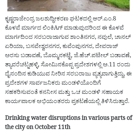
ಕೃಷ್ಣರಾಜೇಂದ್ರ ಜಲಶುದ್ಧೀಕರಣ ಘಟಕದಲ್ಲಿ ಆರ್.ಎಂ.8
ಕೊಳವೆ ಮಾರ್ಗದ ಲಿಂಕಿAಗ್ ಮಾಡುವುದರಿಂದ ಈ ಕೊಳವೆ
ಮಾರ್ಗದಿಂದ ಸರಬರಾಜಾಗುವ ಶಾಂತಿನಗರ, ನವುಲೆ, ಚಾನಲ್
ಏರಿಯಾ, ಬಸವೇಶ್ವರನಗರ, ಕುವೆಂಪುನಗರ, ದೇವರಾಜ್
ಅರಸು ಬಡಾವಣೆ, ಬೊಮ್ಮನಕಟ್ಟೆ, ಜೆ.ಹೆಚ್.ಪಟೇಲ್ ಬಡಾವಣೆ,
ತ್ಯಾವರೆಚಟ್ನಹಳ್ಳಿ, ಸೋಮಿನಕೊಪ್ಪ ಪ್ರದೇಶಗಳಲ್ಲಿ ಅ.11 ರಂದು
ದೈನಂದಿನ ಕುಡಿಯುವ ನೀರಿನ ಸರಬರಾಜು ವ್ಯತ್ಯವಾಗುತ್ತಿದ್ದು, ಈ
ಪ್ರದೇಶಗಳ ಸಾರ್ವಜನಿಕರು ಮಂಡಳಿಯೊಂದಿಗೆ
ಸಹಕರಿಸುವಂತೆ ಕನನೀಸ ಮತ್ತು ಒಚ ಮಂಡಳಿ ಸಹಾಯಕ
ಕಾರ್ಯಪಾಲಕ ಅಭಿಯಂತರರು ಪ್ರಕಟಣೆಯಲ್ಲಿ ತಿಳಿಸಿರುತ್ತಾರೆ.
Drinking water disruptions in various parts of
the city on October 11th