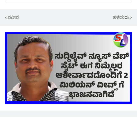
ನವೀನ
ಹಳೆಯದು