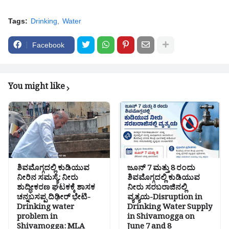
Tags:
Drinking
Water
Facebook
You might like
ಶಿವಮೊಗ್ಗದಲ್ಲಿ ಕುಡಿಯುವ
ಜೂನ್ 7 ಮತ್ತು 8 ರಂದು
ನೀರಿನ ಸಮಸ್ಯೆ: ನೀರು
ಶಿವಮೊಗ್ಗದಲ್ಲಿ ಕುಡಿಯುವ
ಶುದ್ಧೀಕರಣ ಘಟಕಕ್ಕೆ ಶಾಸಕ
ನೀರು ಸರಬರಾಜಿನಲ್ಲಿ
ಚನ್ನಬಸಪ್ಪ ದಿಢೀರ್ ಭೇಟಿ-
ವ್ಯತ್ಯಯ-Disruption in
Drinking water
Drinking Water Supply
problem in
in Shivamogga on
Shivamogga: MLA
June 7 and 8