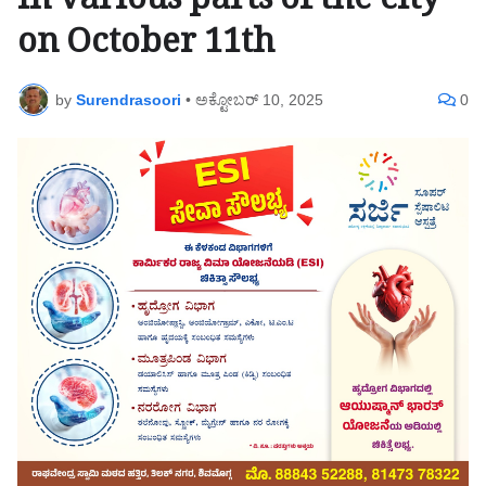
in various parts of the city
on October 11th
by
Surendrasoori
•
ಅಕ್ಟೋಬರ್ 10, 2025
0