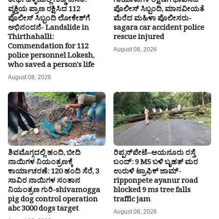
ತೀರ್ಥಹಳ್ಳಿಯಲ್ಲಿ ಗುಡ್ಡ ಕುಸಿತ:
ಗಾಯಾಳುಗಳ ರಕ್ಷಣೆಗೆ ಧಾವಿಸಿದ
ವ್ಯಕ್ತಿಯ ಪ್ರಾಣ ರಕ್ಷಿಸಿದ 112
ಪೊಲೀಸ್ ಸಿಬ್ಬಂದಿ, ಮಾನವೀಯತೆ
ಪೊಲೀಸ್ ಸಿಬ್ಬಂದಿ ಲೋಕೇಶ್‌ಗೆ
ಮೆರೆದ ಮಹಿಳಾ ಪೊಲೀಸರು-
ಅಭಿನಂದನೆ- Landslide in
sagara car accident police
Thirthahalli:
rescue injured
Commendation for 112
August 08, 2026
police personnel Lokesh,
who saved a person's life
August 08, 2026
ಶಿವಮೊಗ್ಗದಲ್ಲಿ ಹಂದಿ, ಬೀದಿ
ರಿಪ್ಪನ್‌ಪೇಟೆ–ಆಯನೂರು ರಸ್ತೆ
ನಾಯಿಗಳ ನಿಯಂತ್ರಣಕ್ಕೆ
ಬಂದ್: 9 MS ಬಳಿ ಬೃಹತ್ ಮರ
ಕಾರ್ಯಾಚರಣೆ: 120 ಹಂದಿ ಸೆರೆ, 3
ಉರುಳಿ ಟ್ರಾಫಿಕ್ ಜಾಮ್-
ಸಾವಿರ ನಾಯಿಗಳ ಸಂತಾನ
ripponpete ayanur road
ನಿಯಂತ್ರಣ ಗುರಿ-shivamogga
blocked 9 ms tree falls
pig dog control operation
traffic jam
abc 3000 dogs target
August 08, 2026