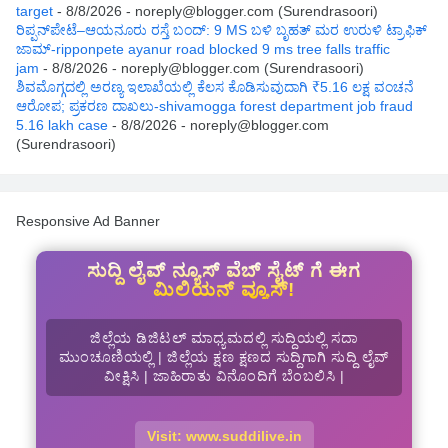
target
- 8/8/2026
- noreply@blogger.com (Surendrasoori)
ರಿಪ್ಪನ್‌ಪೇಟೆ–ಆಯನೂರು ರಸ್ತೆ ಬಂದ್: 9 MS ಬಳಿ ಬೃಹತ್ ಮರ ಉರುಳಿ ಟ್ರಾಫಿಕ್
ಜಾಮ್-ripponpete ayanur road blocked 9 ms tree falls traffic
jam
- 8/8/2026
- noreply@blogger.com (Surendrasoori)
ಶಿವಮೊಗ್ಗದಲ್ಲಿ ಅರಣ್ಯ ಇಲಾಖೆಯಲ್ಲಿ ಕೆಲಸ ಕೊಡಿಸುವುದಾಗಿ ₹5.16 ಲಕ್ಷ ವಂಚನೆ
ಆರೋಪ; ಪ್ರಕರಣ ದಾಖಲು-shivamogga forest department job fraud
5.16 lakh case
- 8/8/2026
- noreply@blogger.com
(Surendrasoori)
Responsive Ad Banner
ಸುದ್ದಿ ಲೈವ್ ನ್ಯೂಸ್ ವೆಬ್ ಸೈಟ್ ಗೆ ಈಗ
ಮಿಲಿಯನ್ ವ್ಯೂಸ್!
ಜಿಲ್ಲೆಯ ಡಿಜಿಟಲ್ ಮಾಧ್ಯಮದಲ್ಲಿ ಸುದ್ದಿಯಲ್ಲಿ ಸದಾ
ಮುಂಚೂಣಿಯಲ್ಲಿ | ಜಿಲ್ಲೆಯ ಕ್ಷಣ ಕ್ಷಣದ ಸುದ್ದಿಗಾಗಿ ಸುದ್ದಿ ಲೈವ್
ವೀಕ್ಷಿಸಿ | ಜಾಹಿರಾತು ವಿನೊಂದಿಗೆ ಬೆಂಬಲಿಸಿ |
Visit: www.suddilive.in