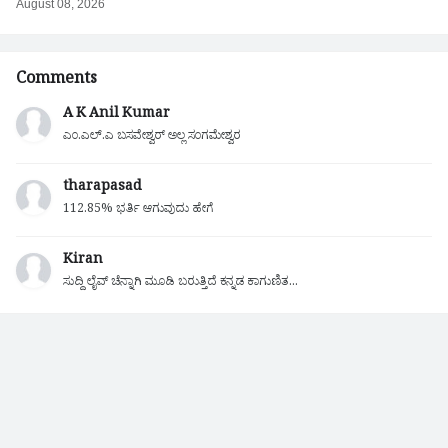
August 08, 2026
Comments
A K Anil Kumar
ಎಂ.ಎಲ್.ಎ ಬಸವೇಶ್ವರ್ ಅಲ್ಲ ಸಂಗಮೇಶ್ವರ
tharapasad
112.85% ಭರ್ತಿ ಆಗುವುದು ಹೇಗೆ
Kiran
ಸುದ್ದಿ ಲೈವ್ ಚೆನ್ನಾಗಿ ಮೂಡಿ ಬರುತ್ತಿದೆ ಕನ್ನಡ ಕಾಗುಣಿತ...