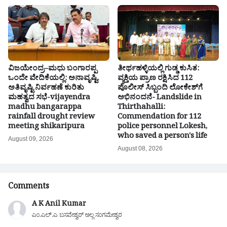
ವಿಜಯೇಂದ್ರ–ಮಧು ಬಂಗಾರಪ್ಪ
ತೀರ್ಥಹಳ್ಳಿಯಲ್ಲಿ ಗುಡ್ಡ ಕುಸಿತ:
ಒಂದೇ ವೇದಿಕೆಯಲ್ಲಿ: ಅನಾವೃಷ್ಟಿ,
ವ್ಯಕ್ತಿಯ ಪ್ರಾಣ ರಕ್ಷಿಸಿದ 112
ಅತಿವೃಷ್ಟಿ ನಿರ್ವಹಣೆ ಕುರಿತು
ಪೊಲೀಸ್ ಸಿಬ್ಬಂದಿ ಲೋಕೇಶ್‌ಗೆ
ಮಹತ್ವದ ಸಭೆ-vijayendra
ಅಭಿನಂದನೆ- Landslide in
madhu bangarappa
Thirthahalli:
rainfall drought review
Commendation for 112
meeting shikaripura
police personnel Lokesh,
who saved a person's life
August 09, 2026
August 08, 2026
Comments
A K Anil Kumar
ಎಂ.ಎಲ್.ಎ ಬಸವೇಶ್ವರ್ ಅಲ್ಲ ಸಂಗಮೇಶ್ವರ