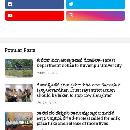
Popular Posts
ಕುವೆಂಪು ವಿವಿಗೆ ಅರಣ್ಯ ಇಲಾಖೆ ನೋಟೀಸ್- Forest
Department notice to Kuvempu University
ಜೂನ್ 23, 2026
ಗೋಹತ್ಯೆ ತಡೆಗೆ ಕಠಿಣ ಕ್ರಮ ಜರುಗಿಸಿ ಎಂದ ಗೋವರ್ಧನ
ಟ್ರಸ್ಟ್-Govardhan Trust says strict action
should be taken to stop cow slaughter
ಮೇ 25, 2026
ಹಾಲಿನ ದರ ಹೆಚ್ಚುವರಿ ಹಾಗೂ ಪ್ರೋತ್ಸಾಹ ಬಿಡುಗಡೆಗೆ
ಆಗ್ರಹಿಸಿ ಪ್ರತಿಭಟನೆಗೆ ಕರೆ-Protest called for milk
price hike and release of incentives