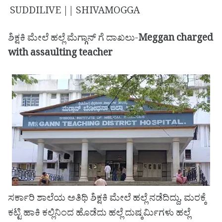
SUDDILIVE || SHIVAMOGGA
ಶಿಕ್ಷಕಿ ಮೇಲೆ ಹಲ್ಲೆ ಮೆಗ್ಗಾನ್ ಗೆ ದಾಖಲು-
Meggan charged
with assaulting teacher
ಸರ್ಕಾರಿ ಶಾಲೆಯ ಅತಿಥಿ ಶಿಕ್ಷಕಿ ಮೇಲೆ ಹಲ್ಲೆ ನಡೆದಿದ್ದು, ಮರಕ್ಕೆ
ಕಟ್ಟಿ ಹಾಕಿ ಕಲ್ಲಿನಿಂದ ಹೊಡೆದು ಹಲ್ಲೆ ದುಷ್ಕರ್ಮಿಗಳು ಹಲ್ಲೆ