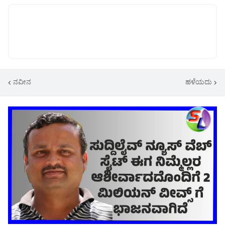
ನವೀನ
ಹಳೆಯದು