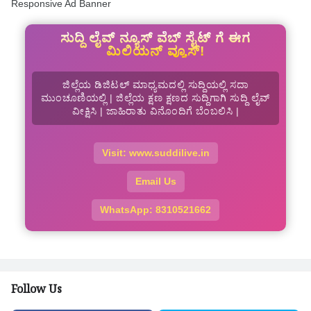
Responsive Ad Banner
ಸುದ್ದಿ ಲೈವ್ ನ್ಯೂಸ್ ವೆಬ್ ಸೈಟ್ ಗೆ ಈಗ
ಮಿಲಿಯನ್ ವ್ಯೂಸ್!
ಜಿಲ್ಲೆಯ ಡಿಜಿಟಲ್ ಮಾಧ್ಯಮದಲ್ಲಿ ಸುದ್ದಿಯಲ್ಲಿ ಸದಾ
ಮುಂಚೂಣಿಯಲ್ಲಿ | ಜಿಲ್ಲೆಯ ಕ್ಷಣ ಕ್ಷಣದ ಸುದ್ದಿಗಾಗಿ ಸುದ್ದಿ ಲೈವ್
ವೀಕ್ಷಿಸಿ | ಜಾಹಿರಾತು ವಿನೊಂದಿಗೆ ಬೆಂಬಲಿಸಿ |
Visit: www.suddilive.in
Email Us
WhatsApp: 8310521662
Follow Us