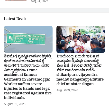
ಜುಲೈ 04, 2026
Latest Deals
ಶಿವಮೊಗ್ಗ ಪ್ರತಿಷ್ಥಿತ ಗಾರ್ಮೆಂಟ್ಸ್‌ನಲ್ಲಿ
ವಿಜಯೇಂದ್ರ ಎದುರೇ ‘ಭವಿಷ್ಯದ
ಕ್ರೇನ್ ಅವಘಡ: ಕಾರ್ಮಿಕನ ಕೈ-
ಮುಖ್ಯಮಂತ್ರಿ ಮಧು ಬಂಗಾರಪ್ಪ’
ಕಾಲುಗಳಿಗೆ ಗಂಭೀರ ಗಾಯ, ಐವರ
ಘೋಷಣೆ: ಶಿಕಾರಿಪುರದಲ್ಲಿ ಗಮನ
ವಿರುದ್ಧ ಪ್ರಕರಣ- Crane
ಸೆಳೆದ ರಾಜಕೀಯ ಬೆಳವಣಿಗೆ-
accident at famous
shikaripura vijayendra
Garments in Shivamogga:
madhu bangarappa future
Worker suffers severe
chief minister slogan
injuries to hands and legs;
August 09, 2026
case registered against five
individuals.
August 09, 2026