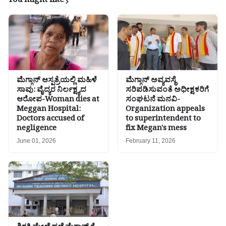
You might like
ಮೆಗ್ಗಾನ್ ಆಸ್ಪತ್ರೆಯಲ್ಲಿ ಮಹಿಳೆ
ಮೆಗ್ಗಾನ್ ಅವ್ಯವಸ್ಥೆ
ಸಾವು: ವೈದ್ಯರ ನಿರ್ಲಕ್ಷ್ಯದ
ಸರಿಪಡಿಸುವಂತೆ ಅಧೀಕ್ಷಕರಿಗೆ
ಆರೋಪ-Woman dies at
ಸಂಘಟನೆ ಮನವಿ-
Meggan Hospital:
Organization appeals
Doctors accused of
to superintendent to
negligence
fix Megan's mess
June 01, 2026
February 11, 2026