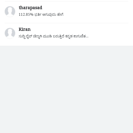
tharapasad
112.85% ಭರ್ತಿ ಆಗುವುದು ಹೇಗೆ
Kiran
ಸುದ್ದಿ ಲೈವ್ ಚೆನ್ನಾಗಿ ಮೂಡಿ ಬರುತ್ತಿದೆ ಕನ್ನಡ ಕಾಗುಣಿತ...