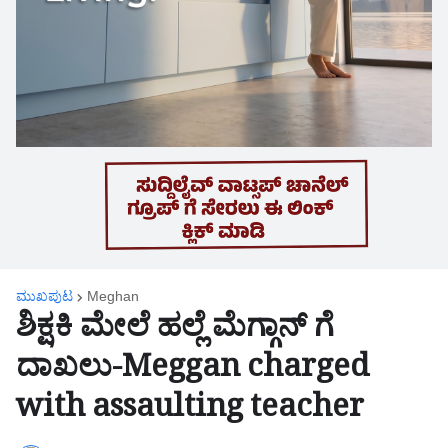
ಮುಖಪುಟ
Meghan
ಶಿಕ್ಷಕಿ ಮೇಲೆ ಹಲ್ಲೆ ಮೆಗ್ಗಾನ್ ಗೆ
ದಾಖಲು-Meggan charged
with assaulting teacher