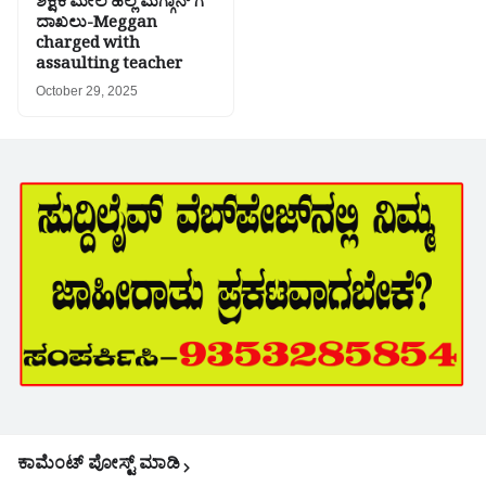
ಶಿಕ್ಷಕಿ ಮೇಲೆ ಹಲ್ಲೆ ಮೆಗ್ಗಾನ್ ಗೆ
ದಾಖಲು-Meggan
charged with
assaulting teacher
October 29, 2025
ಕಾಮೆಂಟ್‌‌ ಪೋಸ್ಟ್‌ ಮಾಡಿ