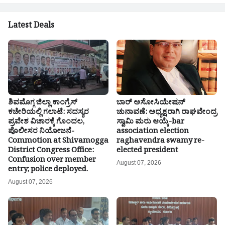
Latest Deals
ಶಿವಮೊಗ್ಗ ಜಿಲ್ಲಾ ಕಾಂಗ್ರೆಸ್
ಬಾರ್ ಅಸೋಸಿಯೇಷನ್
ಕಚೇರಿಯಲ್ಲಿ ಗಲಾಟೆ: ಸದಸ್ಯರ
ಚುನಾವಣೆ: ಅಧ್ಯಕ್ಷರಾಗಿ ರಾಘವೇಂದ್ರ
ಪ್ರವೇಶ ವಿಚಾರಕ್ಕೆ ಗೊಂದಲ,
ಸ್ವಾಮಿ ಮರು ಆಯ್ಕೆ-bar
ಪೊಲೀಸರ ನಿಯೋಜನೆ-
association election
Commotion at Shivamogga
raghavendra swamy re-
District Congress Office:
elected president
Confusion over member
August 07, 2026
entry; police deployed.
August 07, 2026