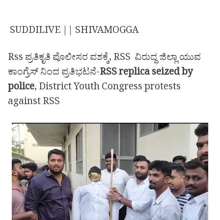
SUDDILIVE || SHIVAMOGGA
Rss ಪ್ರತಿಕೃತಿ ಪೊಲೀಸರ ವಶಕ್ಕೆ, RSS ವಿರುದ್ಧ ಜಿಲ್ಲಾ ಯುವ
ಕಾಂಗ್ರೆಸ್ ನಿಂದ ಪ್ರತಿಭಟನೆ-
RSS replica seized by
police
, District Youth Congress protests
against RSS