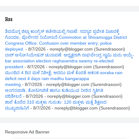
Rss
ಶಿವಮೊಗ್ಗ ಜಿಲ್ಲಾ ಕಾಂಗ್ರೆಸ್ ಕಚೇರಿಯಲ್ಲಿ ಗಲಾಟೆ: ಸದಸ್ಯರ ಪ್ರವೇಶ ವಿಚಾರಕ್ಕೆ
ಗೊಂದಲ, ಪೊಲೀಸರ ನಿಯೋಜನೆ-Commotion at Shivamogga District
Congress Office: Confusion over member entry; police
deployed.
- 8/7/2026
- noreply@blogger.com (Surendrasoori)
ಬಾರ್ ಅಸೋಸಿಯೇಷನ್ ಚುನಾವಣೆ: ಅಧ್ಯಕ್ಷರಾಗಿ ರಾಘವೇಂದ್ರ ಸ್ವಾಮಿ ಮರು ಆಯ್ಕೆ-
bar association election raghavendra swamy re-elected
president
- 8/7/2026
- noreply@blogger.com (Surendrasoori)
ಮುಂದಿನ 4 ದಿನ ಮಳೆ ನಿರೀಕ್ಷೆ; ಆದರೂ ಮಳೆ ಕೊರತೆ ಆತಂಕ-soraba rain
deficit next 4 days rain madhu bangarappa
meeting
- 8/7/2026
- noreply@blogger.com (Surendrasoori)
ಅಂಗನವಾಡಿ, ತೋಟಗಾರಿಕೆ ಹಾಗೂ ಕುಡಿಯುವ ನೀರಿನ ಸ್ಥಿತಿಗತಿ
ಪರಿಶೀಲನೆ
- 8/7/2026
- noreply@blogger.com (Surendrasoori)
ಶಾಲೆ ತೊರೆದ 310 ಮಕ್ಕಳು ಗುರುತು: 120 ಮಕ್ಕಳು ಮತ್ತೆ ಶಿಕ್ಷಣದ
ಮುಖ್ಯವಾಹಿನಿಗೆ
- 8/7/2026
- noreply@blogger.com (Surendrasoori)
Responsive Ad Banner