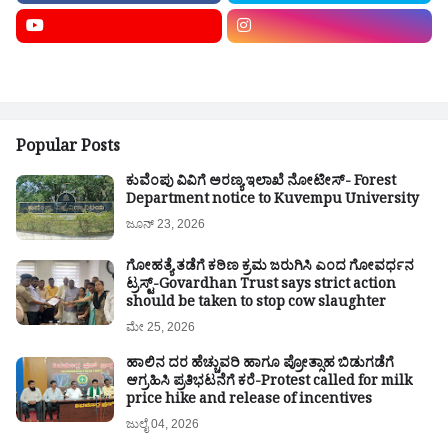
Popular Posts
ಕುವೆಂಪು ವಿವಿಗೆ ಅರಣ್ಯ ಇಲಾಖೆ ನೋಟೀಸ್- Forest
Department notice to Kuvempu University
ಜೂನ್ 23, 2026
ಗೋಹತ್ಯೆ ತಡೆಗೆ ಕಠಿಣ ಕ್ರಮ ಜರುಗಿಸಿ ಎಂದ ಗೋವರ್ಧನ
ಟ್ರಸ್ಟ್-Govardhan Trust says strict action
should be taken to stop cow slaughter
ಮೇ 25, 2026
ಹಾಲಿನ ದರ ಹೆಚ್ಚುವರಿ ಹಾಗೂ ಪ್ರೋತ್ಸಾಹ ಬಿಡುಗಡೆಗೆ
ಆಗ್ರಹಿಸಿ ಪ್ರತಿಭಟನೆಗೆ ಕರೆ-Protest called for milk
price hike and release of incentives
ಜುಲೈ 04, 2026