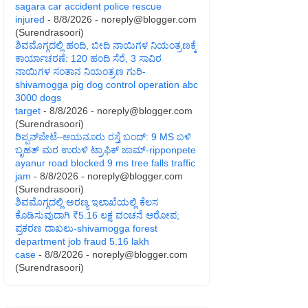
sagara car accident police rescue
injured
- 8/8/2026
- noreply@blogger.com
(Surendrasoori)
ಶಿವಮೊಗ್ಗದಲ್ಲಿ ಹಂದಿ, ಬೀದಿ ನಾಯಿಗಳ ನಿಯಂತ್ರಣಕ್ಕೆ
ಕಾರ್ಯಾಚರಣೆ: 120 ಹಂದಿ ಸೆರೆ, 3 ಸಾವಿರ
ನಾಯಿಗಳ ಸಂತಾನ ನಿಯಂತ್ರಣ ಗುರಿ-
shivamogga pig dog control operation abc
3000 dogs
target
- 8/8/2026
- noreply@blogger.com
(Surendrasoori)
ರಿಪ್ಪನ್‌ಪೇಟೆ–ಆಯನೂರು ರಸ್ತೆ ಬಂದ್: 9 MS ಬಳಿ
ಬೃಹತ್ ಮರ ಉರುಳಿ ಟ್ರಾಫಿಕ್ ಜಾಮ್-ripponpete
ayanur road blocked 9 ms tree falls traffic
jam
- 8/8/2026
- noreply@blogger.com
(Surendrasoori)
ಶಿವಮೊಗ್ಗದಲ್ಲಿ ಅರಣ್ಯ ಇಲಾಖೆಯಲ್ಲಿ ಕೆಲಸ
ಕೊಡಿಸುವುದಾಗಿ ₹5.16 ಲಕ್ಷ ವಂಚನೆ ಆರೋಪ;
ಪ್ರಕರಣ ದಾಖಲು-shivamogga forest
department job fraud 5.16 lakh
case
- 8/8/2026
- noreply@blogger.com
(Surendrasoori)