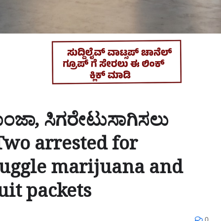
ಲಿ ಗಾಂಜಾ, ಸಿಗರೇಟುಸಾಗಿಸಲು
Two arrested for
muggle marijuana and
uit packets
0