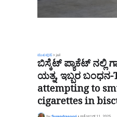
ಮುಖಪುಟ
jail
ಬಿಸ್ಕೆಟ್ ಪ್ಯಾಕೆಟ್ ನಲ್
ಯತ್ನ, ಇಬ್ಬರ ಬಂಧನ-
attempting to s
cigarettes in bisc
by
Surendrasoori
•
ಅಕ್ಟೋಬರ್ 11, 2025