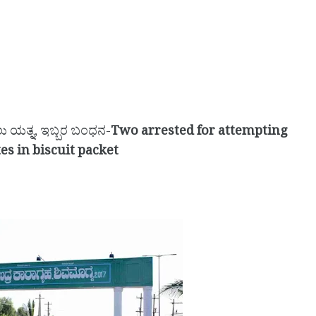
ಿಸಲು ಯತ್ನ, ಇಬ್ಬರ ಬಂಧನ-
Two arrested for attempting
s in biscuit packet