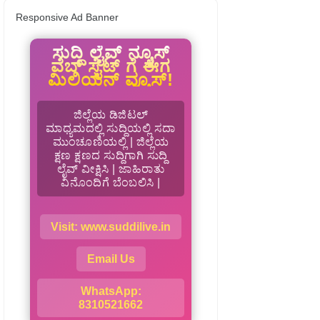
Responsive Ad Banner
ಸುದ್ದಿ ಲೈವ್ ನ್ಯೂಸ್
ವೆಬ್ ಸೈಟ್ ಗೆ ಈಗ
ಮಿಲಿಯನ್ ವ್ಯೂಸ್!
ಜಿಲ್ಲೆಯ ಡಿಜಿಟಲ್
ಮಾಧ್ಯಮದಲ್ಲಿ ಸುದ್ದಿಯಲ್ಲಿ ಸದಾ
ಮುಂಚೂಣಿಯಲ್ಲಿ | ಜಿಲ್ಲೆಯ
ಕ್ಷಣ ಕ್ಷಣದ ಸುದ್ದಿಗಾಗಿ ಸುದ್ದಿ
ಲೈವ್ ವೀಕ್ಷಿಸಿ | ಜಾಹಿರಾತು
ವಿನೊಂದಿಗೆ ಬೆಂಬಲಿಸಿ |
Visit: www.suddilive.in
Email Us
WhatsApp:
8310521662