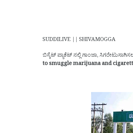
SUDDILIVE || SHIVAMOGGA
ಬಿಸ್ಕೆಟ್ ಪ್ಯಾಕೆಟ್ ನಲ್ಲಿ ಗಾಂಜಾ, ಸಿಗರೇಟುಸಾಗ
to smuggle marijuana and cigarette