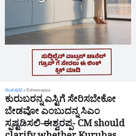
ಮುಖಪುಟ
Eshwarappa
ಕುರುಬರನ್ನ ಎಸ್ಟಿಗೆ ಸೇರಿಸಬೇಕೋ
ಬೇಡವೋ ಎಂಬುದನ್ನ ಸಿಎಂ
ಸ್ಪಷ್ಟಡಿಸಲಿ-ಈಶ್ವರಪ್ಪ- CM should