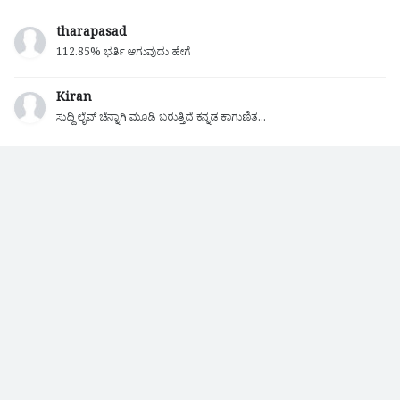
tharapasad
112.85% ಭರ್ತಿ ಆಗುವುದು ಹೇಗೆ
Kiran
ಸುದ್ದಿ ಲೈವ್ ಚೆನ್ನಾಗಿ ಮೂಡಿ ಬರುತ್ತಿದೆ ಕನ್ನಡ ಕಾಗುಣಿತ...