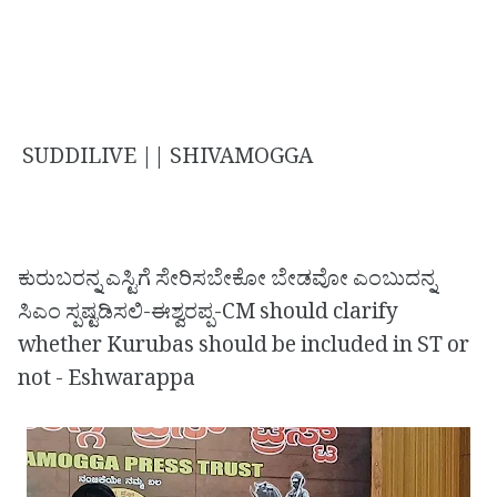
SUDDILIVE || SHIVAMOGGA
ಕುರುಬರನ್ನ ಎಸ್ಟಿಗೆ ಸೇರಿಸಬೇಕೋ ಬೇಡವೋ ಎಂಬುದನ್ನ
ಸಿಎಂ ಸ್ಪಷ್ಟಡಿಸಲಿ-ಈಶ್ವರಪ್ಪ-CM should clarify
whether Kurubas should be included in ST or
not - Eshwarappa