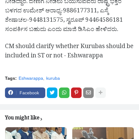
ನೀಡಿದ್ದಾರೆ. ದೇಣಿಗೆ ನೀಡಲು ಬಯಸುವವರು ರಾಷ್ಟ್ರಭಕ್ತರ
ಬಳಗದ ಉಮೇಶ್ ಆರಾಧ್ಯ-9886177311, ಎಸ್ಕೆ
ಶೇಷಾಚಲ-9448131575, ಸ್ವರೂಪ್ 94464586181
ಸಂಪರ್ಕಿಸ ಬಹುದು ಎಂದು ಮಾಜಿ ಡಿಸಿಎಂ ಹೇಳಿದರು.
CM should clarify whether Kurubas should be
included in ST or not - Eshwarappa
Tags:
Eshwarappa
kuruba
Facebook
You might like