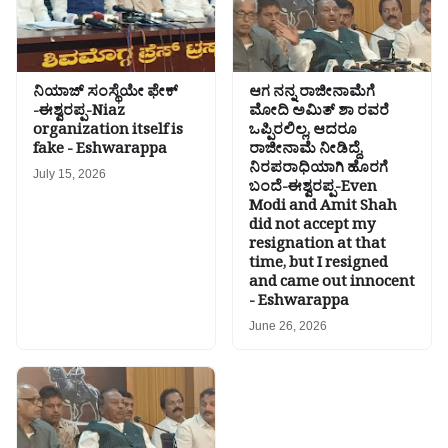
ನಿಯಾಜ್ ಸಂಸ್ಥೆಯೇ ಫೇಕ್
ಆಗ ನನ್ನ ರಾಜೀನಾಮೆಗೆ
-ಈಶ್ವರಪ್ಪ-Niaz
ಮೋದಿ ಅಮಿತ್ ಶಾ ರವರೆ
organization itself is
ಒಪ್ಪಿರಲಿಲ್ಲ, ಆದರೂ
fake - Eshwarappa
ರಾಜೀನಾಮೆ ನೀಡಿದ್ದೆ,
ನಿರಪರಾಧಿಯಾಗಿ ಹೊರಗೆ
July 15, 2026
ಬಂದೆ-ಈಶ್ವರಪ್ಪ-Even
Modi and Amit Shah
did not accept my
resignation at that
time, but I resigned
and came out innocent
- Eshwarappa
June 26, 2026