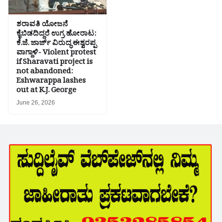
ಶರಾವತಿ ಯೋಜನೆ
ಕೈಬಿಡದಿದ್ದರೆ ಉಗ್ರ ಹೋರಾಟ:
ಕೆ.ಜೆ. ಜಾರ್ಜ್ ವಿರುದ್ಧ ಈಶ್ವರಪ್ಪ
ವಾಗ್ದಾಳಿ- Violent protest
if Sharavati project is
not abandoned:
Eshwarappa lashes
out at K.J. George
June 26, 2026