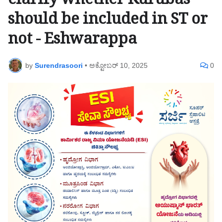
clarify whether Kurubas
should be included in ST or
not - Eshwarappa
by
Surendrasoori
•
ಅಕ್ಟೋಬರ್ 10, 2025
0