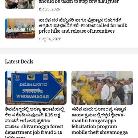
should be taken to stop cow slaughter
ಮೇ 25, 2026
ಹಾಲಿನ ದರ ಹೆಚ್ಚುವರಿ ಹಾಗೂ ಪ್ರೋತ್ಸಾಹ ಬಿಡುಗಡೆಗೆ
ಆಗ್ರಹಿಸಿ ಪ್ರತಿಭಟನೆಗೆ ಕರೆ-Protest called for milk
price hike and release of incentives
ಜುಲೈ 04, 2026
Latest Deals
ಶಿವಮೊಗ್ಗದಲ್ಲಿ ಅರಣ್ಯ ಇಲಾಖೆಯಲ್ಲಿ
ಸಚಿವ ಮಧು ಬಂಗಾರಪ್ಪ ಸನ್ಮಾನ
ಕೆಲಸ ಕೊಡಿಸುವುದಾಗಿ ₹5.16 ಲಕ್ಷ
ಕಾರ್ಯಕ್ರಮದಲ್ಲಿ ಕಳ್ಳರ ಕೈಚಳಕ-
ವಂಚನೆ ಆರೋಪ; ಪ್ರಕರಣ
madhu bangarappa
ದಾಖಲು-shivamogga forest
felicitation program
department job fraud 5.16
mobile theft shivamogga