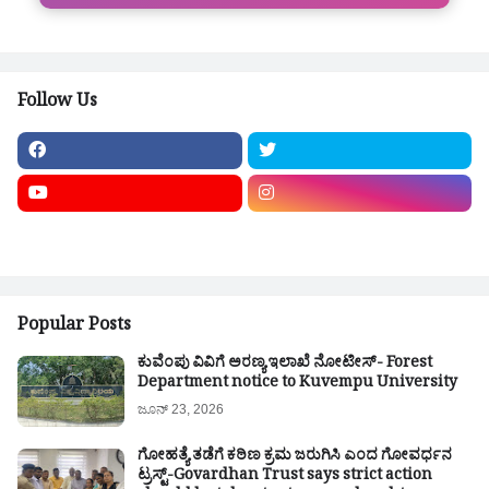
Follow Us
Popular Posts
ಕುವೆಂಪು ವಿವಿಗೆ ಅರಣ್ಯ ಇಲಾಖೆ ನೋಟೀಸ್- Forest
Department notice to Kuvempu University
ಜೂನ್ 23, 2026
ಗೋಹತ್ಯೆ ತಡೆಗೆ ಕಠಿಣ ಕ್ರಮ ಜರುಗಿಸಿ ಎಂದ ಗೋವರ್ಧನ
ಟ್ರಸ್ಟ್-Govardhan Trust says strict action