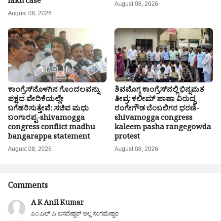
lakh case
August 08, 2026
August 08, 2026
ಕಾಂಗ್ರೆಸ್‌ನೊಳಗಿನ ಗೊಂದಲವನ್ನು
ಶಿವಮೊಗ್ಗ ಕಾಂಗ್ರೆಸ್‌ನಲ್ಲಿ ಭಿನ್ನಮತ
ಪಕ್ಷದ ವೇದಿಕೆಯಲ್ಲೇ
ತೀವ್ರ: ಕಲೀಮ್ ಪಾಷಾ ವಿರುದ್ಧ
ಬಗೆಹರಿಸುತ್ತೇವೆ: ಸಚಿವ ಮಧು
ರಂಗೇಗೌಡ ಬೆಂಬಲಿಗರ ಧರಣಿ-
ಬಂಗಾರಪ್ಪ-shivamogga
shivamogga congress
congress conflict madhu
kaleem pasha rangegowda
bangarappa statement
protest
August 08, 2026
August 08, 2026
Comments
A K Anil Kumar
ಎಂ.ಎಲ್.ಎ ಬಸವೇಶ್ವರ್ ಅಲ್ಲ ಸಂಗಮೇಶ್ವರ