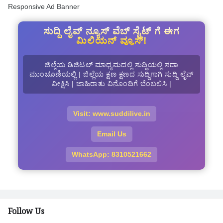
Responsive Ad Banner
ಸುದ್ದಿ ಲೈವ್ ನ್ಯೂಸ್ ವೆಬ್ ಸೈಟ್ ಗೆ ಈಗ
ಮಿಲಿಯನ್ ವ್ಯೂಸ್!
ಜಿಲ್ಲೆಯ ಡಿಜಿಟಲ್ ಮಾಧ್ಯಮದಲ್ಲಿ ಸುದ್ದಿಯಲ್ಲಿ ಸದಾ
ಮುಂಚೂಣಿಯಲ್ಲಿ | ಜಿಲ್ಲೆಯ ಕ್ಷಣ ಕ್ಷಣದ ಸುದ್ದಿಗಾಗಿ ಸುದ್ದಿ ಲೈವ್
ವೀಕ್ಷಿಸಿ | ಜಾಹಿರಾತು ವಿನೊಂದಿಗೆ ಬೆಂಬಲಿಸಿ |
Visit: www.suddilive.in
Email Us
WhatsApp: 8310521662
Follow Us