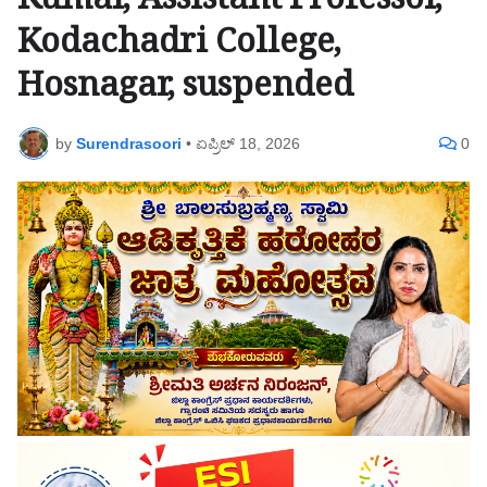
Kumar, Assistant Professor,
Kodachadri College,
Hosnagar, suspended
by
Surendrasoori
•
ಏಪ್ರಿಲ್ 18, 2026
0