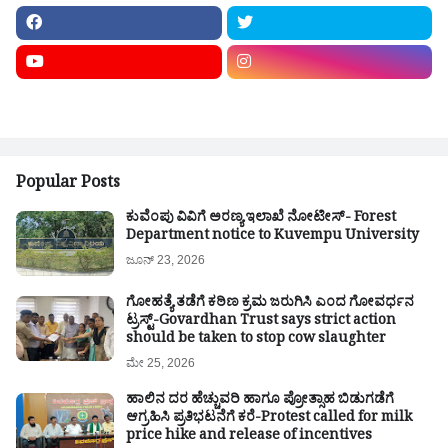
Popular Posts
ಕುವೆಂಪು ವಿವಿಗೆ ಅರಣ್ಯ ಇಲಾಖೆ ನೋಟೀಸ್- Forest
Department notice to Kuvempu University
ಜೂನ್ 23, 2026
ಗೋಹತ್ಯೆ ತಡೆಗೆ ಕಠಿಣ ಕ್ರಮ ಜರುಗಿಸಿ ಎಂದ ಗೋವರ್ಧನ
ಟ್ರಸ್ಟ್-Govardhan Trust says strict action
should be taken to stop cow slaughter
ಮೇ 25, 2026
ಹಾಲಿನ ದರ ಹೆಚ್ಚುವರಿ ಹಾಗೂ ಪ್ರೋತ್ಸಾಹ ಬಿಡುಗಡೆಗೆ
ಆಗ್ರಹಿಸಿ ಪ್ರತಿಭಟನೆಗೆ ಕರೆ-Protest called for milk
price hike and release of incentives