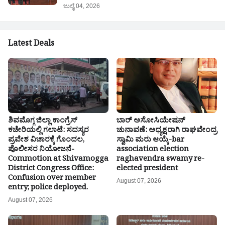
ಜುಲೈ 04, 2026
Latest Deals
ಶಿವಮೊಗ್ಗ ಜಿಲ್ಲಾ ಕಾಂಗ್ರೆಸ್
ಬಾರ್ ಅಸೋಸಿಯೇಷನ್
ಕಚೇರಿಯಲ್ಲಿ ಗಲಾಟೆ: ಸದಸ್ಯರ
ಚುನಾವಣೆ: ಅಧ್ಯಕ್ಷರಾಗಿ ರಾಘವೇಂದ್ರ
ಪ್ರವೇಶ ವಿಚಾರಕ್ಕೆ ಗೊಂದಲ,
ಸ್ವಾಮಿ ಮರು ಆಯ್ಕೆ-bar
ಪೊಲೀಸರ ನಿಯೋಜನೆ-
association election
Commotion at Shivamogga
raghavendra swamy re-
District Congress Office:
elected president
Confusion over member
August 07, 2026
entry; police deployed.
August 07, 2026