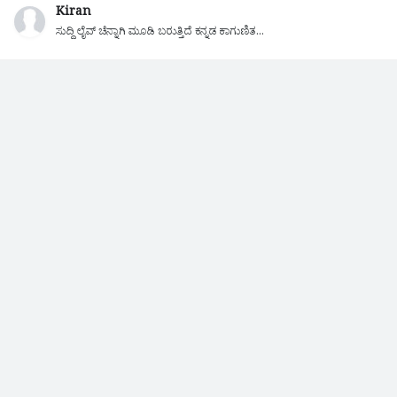
Kiran
ಸುದ್ದಿ ಲೈವ್ ಚೆನ್ನಾಗಿ ಮೂಡಿ ಬರುತ್ತಿದೆ ಕನ್ನಡ ಕಾಗುಣಿತ...