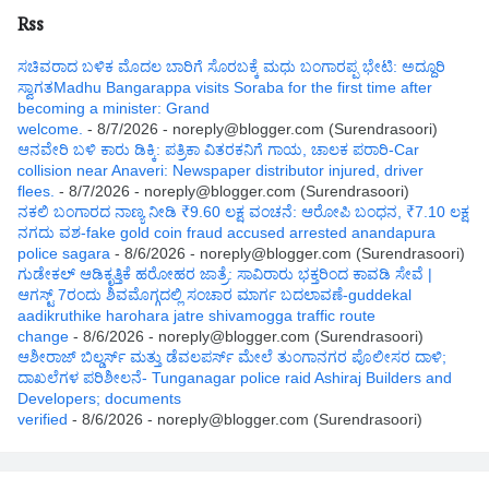
Rss
ಸಚಿವರಾದ ಬಳಿಕ ಮೊದಲ ಬಾರಿಗೆ ಸೊರಬಕ್ಕೆ ಮಧು ಬಂಗಾರಪ್ಪ ಭೇಟಿ: ಅದ್ದೂರಿ
ಸ್ವಾಗತMadhu Bangarappa visits Soraba for the first time after
becoming a minister: Grand
welcome.
- 8/7/2026
- noreply@blogger.com (Surendrasoori)
ಆನವೇರಿ ಬಳಿ ಕಾರು ಡಿಕ್ಕಿ: ಪತ್ರಿಕಾ ವಿತರಕನಿಗೆ ಗಾಯ, ಚಾಲಕ ಪರಾರಿ-Car
collision near Anaveri: Newspaper distributor injured, driver
flees.
- 8/7/2026
- noreply@blogger.com (Surendrasoori)
ನಕಲಿ ಬಂಗಾರದ ನಾಣ್ಯ ನೀಡಿ ₹9.60 ಲಕ್ಷ ವಂಚನೆ: ಆರೋಪಿ ಬಂಧನ, ₹7.10 ಲಕ್ಷ
ನಗದು ವಶ-fake gold coin fraud accused arrested anandapura
police sagara
- 8/6/2026
- noreply@blogger.com (Surendrasoori)
ಗುಡೇಕಲ್ ಆಡಿಕೃತ್ತಿಕೆ ಹರೋಹರ ಜಾತ್ರೆ: ಸಾವಿರಾರು ಭಕ್ತರಿಂದ ಕಾವಡಿ ಸೇವೆ |
ಆಗಸ್ಟ್ 7ರಂದು ಶಿವಮೊಗ್ಗದಲ್ಲಿ ಸಂಚಾರ ಮಾರ್ಗ ಬದಲಾವಣೆ-guddekal
aadikruthike harohara jatre shivamogga traffic route
change
- 8/6/2026
- noreply@blogger.com (Surendrasoori)
ಆಶೀರಾಜ್ ಬಿಲ್ಡರ್ಸ್ ಮತ್ತು ಡೆವಲಪರ್ಸ್ ಮೇಲೆ ತುಂಗಾನಗರ ಪೊಲೀಸರ ದಾಳಿ;
ದಾಖಲೆಗಳ ಪರಿಶೀಲನೆ- Tunganagar police raid Ashiraj Builders and
Developers; documents
verified
- 8/6/2026
- noreply@blogger.com (Surendrasoori)