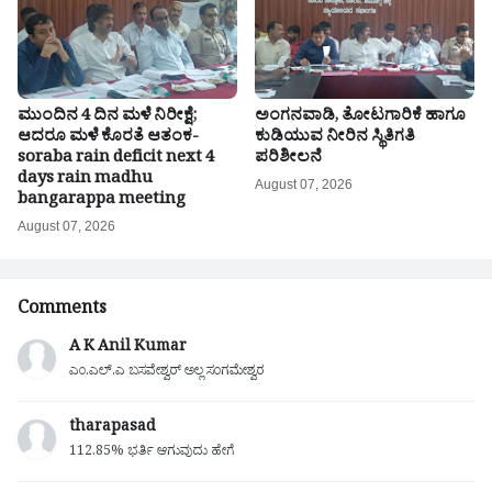
ಮುಂದಿನ 4 ದಿನ ಮಳೆ ನಿರೀಕ್ಷೆ;
ಅಂಗನವಾಡಿ, ತೋಟಗಾರಿಕೆ ಹಾಗೂ
ಆದರೂ ಮಳೆ ಕೊರತೆ ಆತಂಕ-
ಕುಡಿಯುವ ನೀರಿನ ಸ್ಥಿತಿಗತಿ
soraba rain deficit next 4
ಪರಿಶೀಲನೆ
days rain madhu
August 07, 2026
bangarappa meeting
August 07, 2026
Comments
A K Anil Kumar
ಎಂ.ಎಲ್.ಎ ಬಸವೇಶ್ವರ್ ಅಲ್ಲ ಸಂಗಮೇಶ್ವರ
tharapasad
112.85% ಭರ್ತಿ ಆಗುವುದು ಹೇಗೆ