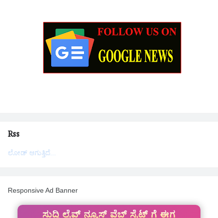
Rss
ಲೋಡ್ ಆಗುತ್ತಿದೆ...
Responsive Ad Banner
ಸುದ್ದಿ ಲೈವ್ ನ್ಯೂಸ್ ವೆಬ್ ಸೈಟ್ ಗೆ ಈಗ