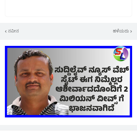
ನವೀನ
ಹಳೆಯದು