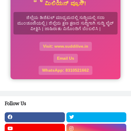
ಮಿಲಿಯನ್ ವ್ಯೂಸ್!
ಜಿಲ್ಲೆಯ ಡಿಜಿಟಲ್ ಮಾಧ್ಯಮದಲ್ಲಿ ಸುದ್ದಿಯಲ್ಲಿ ಸದಾ
ಮುಂಚೂಣಿಯಲ್ಲಿ | ಜಿಲ್ಲೆಯ ಕ್ಷಣ ಕ್ಷಣದ ಸುದ್ದಿಗಾಗಿ ಸುದ್ದಿ ಲೈವ್
ವೀಕ್ಷಿಸಿ | ಜಾಹಿರಾತು ವಿನೊಂದಿಗೆ ಬೆಂಬಲಿಸಿ |
Visit: www.suddilive.in
Email Us
WhatsApp: 8310521662
Follow Us