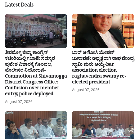
Latest Deals
ಶಿವಮೊಗ್ಗ ಜಿಲ್ಲಾ ಕಾಂಗ್ರೆಸ್
ಬಾರ್ ಅಸೋಸಿಯೇಷನ್
ಕಚೇರಿಯಲ್ಲಿ ಗಲಾಟೆ: ಸದಸ್ಯರ
ಚುನಾವಣೆ: ಅಧ್ಯಕ್ಷರಾಗಿ ರಾಘವೇಂದ್ರ
ಪ್ರವೇಶ ವಿಚಾರಕ್ಕೆ ಗೊಂದಲ,
ಸ್ವಾಮಿ ಮರು ಆಯ್ಕೆ-bar
ಪೊಲೀಸರ ನಿಯೋಜನೆ-
association election
Commotion at Shivamogga
raghavendra swamy re-
District Congress Office:
elected president
Confusion over member
August 07, 2026
entry; police deployed.
August 07, 2026