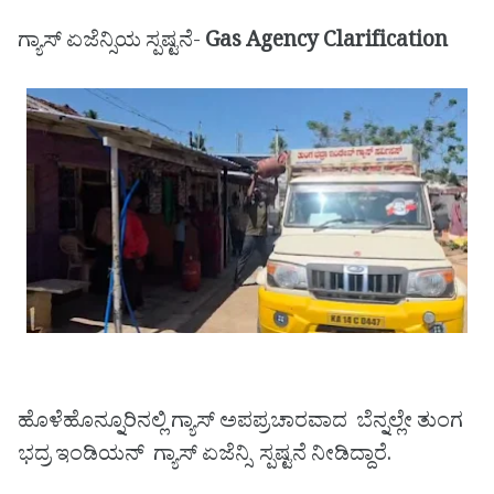
ಗ್ಯಾಸ್ ಏಜೆನ್ಸಿಯ ಸ್ಪಷ್ಟನೆ-
Gas Agency Clarification
ಹೊಳೆಹೊನ್ನೂರಿನಲ್ಲಿ ಗ್ಯಾಸ್ ಅಪಪ್ರಚಾರವಾದ ಬೆನ್ನಲ್ಲೇ ತುಂಗ
ಭದ್ರ ಇಂಡಿಯನ್ ಗ್ಯಾಸ್ ಏಜೆನ್ಸಿ ಸ್ಪಷ್ಟನೆ ನೀಡಿದ್ದಾರೆ.