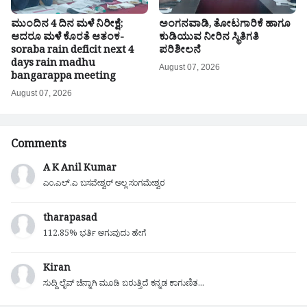
ಮುಂದಿನ 4 ದಿನ ಮಳೆ ನಿರೀಕ್ಷೆ;
ಅಂಗನವಾಡಿ, ತೋಟಗಾರಿಕೆ ಹಾಗೂ
ಆದರೂ ಮಳೆ ಕೊರತೆ ಆತಂಕ-
ಕುಡಿಯುವ ನೀರಿನ ಸ್ಥಿತಿಗತಿ
soraba rain deficit next 4
ಪರಿಶೀಲನೆ
days rain madhu
August 07, 2026
bangarappa meeting
August 07, 2026
Comments
A K Anil Kumar
ಎಂ.ಎಲ್.ಎ ಬಸವೇಶ್ವರ್ ಅಲ್ಲ ಸಂಗಮೇಶ್ವರ
tharapasad
112.85% ಭರ್ತಿ ಆಗುವುದು ಹೇಗೆ
Kiran
ಸುದ್ದಿ ಲೈವ್ ಚೆನ್ನಾಗಿ ಮೂಡಿ ಬರುತ್ತಿದೆ ಕನ್ನಡ ಕಾಗುಣಿತ...