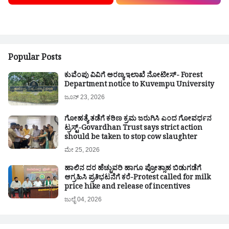
Popular Posts
ಕುವೆಂಪು ವಿವಿಗೆ ಅರಣ್ಯ ಇಲಾಖೆ ನೋಟೀಸ್- Forest
Department notice to Kuvempu University
ಜೂನ್ 23, 2026
ಗೋಹತ್ಯೆ ತಡೆಗೆ ಕಠಿಣ ಕ್ರಮ ಜರುಗಿಸಿ ಎಂದ ಗೋವರ್ಧನ
ಟ್ರಸ್ಟ್-Govardhan Trust says strict action
should be taken to stop cow slaughter
ಮೇ 25, 2026
ಹಾಲಿನ ದರ ಹೆಚ್ಚುವರಿ ಹಾಗೂ ಪ್ರೋತ್ಸಾಹ ಬಿಡುಗಡೆಗೆ
ಆಗ್ರಹಿಸಿ ಪ್ರತಿಭಟನೆಗೆ ಕರೆ-Protest called for milk
price hike and release of incentives
ಜುಲೈ 04, 2026