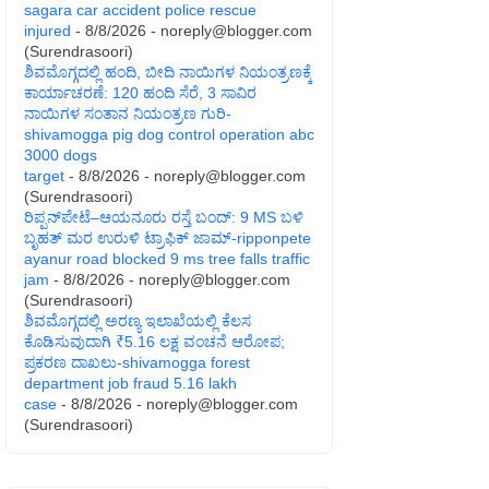
sagara car accident police rescue
injured
- 8/8/2026
- noreply@blogger.com
(Surendrasoori)
ಶಿವಮೊಗ್ಗದಲ್ಲಿ ಹಂದಿ, ಬೀದಿ ನಾಯಿಗಳ ನಿಯಂತ್ರಣಕ್ಕೆ
ಕಾರ್ಯಾಚರಣೆ: 120 ಹಂದಿ ಸೆರೆ, 3 ಸಾವಿರ
ನಾಯಿಗಳ ಸಂತಾನ ನಿಯಂತ್ರಣ ಗುರಿ-
shivamogga pig dog control operation abc
3000 dogs
target
- 8/8/2026
- noreply@blogger.com
(Surendrasoori)
ರಿಪ್ಪನ್‌ಪೇಟೆ–ಆಯನೂರು ರಸ್ತೆ ಬಂದ್: 9 MS ಬಳಿ
ಬೃಹತ್ ಮರ ಉರುಳಿ ಟ್ರಾಫಿಕ್ ಜಾಮ್-ripponpete
ayanur road blocked 9 ms tree falls traffic
jam
- 8/8/2026
- noreply@blogger.com
(Surendrasoori)
ಶಿವಮೊಗ್ಗದಲ್ಲಿ ಅರಣ್ಯ ಇಲಾಖೆಯಲ್ಲಿ ಕೆಲಸ
ಕೊಡಿಸುವುದಾಗಿ ₹5.16 ಲಕ್ಷ ವಂಚನೆ ಆರೋಪ;
ಪ್ರಕರಣ ದಾಖಲು-shivamogga forest
department job fraud 5.16 lakh
case
- 8/8/2026
- noreply@blogger.com
(Surendrasoori)