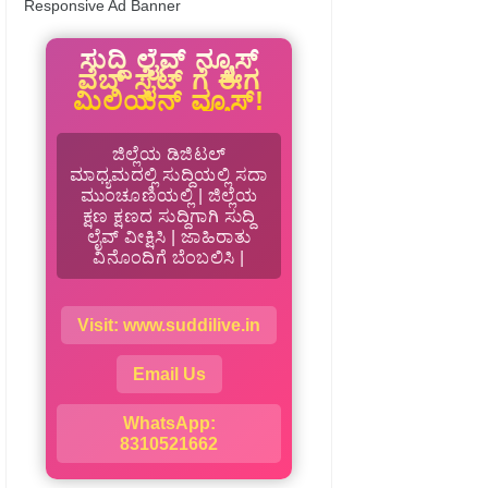
Responsive Ad Banner
ಸುದ್ದಿ ಲೈವ್ ನ್ಯೂಸ್
ವೆಬ್ ಸೈಟ್ ಗೆ ಈಗ
ಮಿಲಿಯನ್ ವ್ಯೂಸ್!
ಜಿಲ್ಲೆಯ ಡಿಜಿಟಲ್
ಮಾಧ್ಯಮದಲ್ಲಿ ಸುದ್ದಿಯಲ್ಲಿ ಸದಾ
ಮುಂಚೂಣಿಯಲ್ಲಿ | ಜಿಲ್ಲೆಯ
ಕ್ಷಣ ಕ್ಷಣದ ಸುದ್ದಿಗಾಗಿ ಸುದ್ದಿ
ಲೈವ್ ವೀಕ್ಷಿಸಿ | ಜಾಹಿರಾತು
ವಿನೊಂದಿಗೆ ಬೆಂಬಲಿಸಿ |
Visit: www.suddilive.in
Email Us
WhatsApp:
8310521662