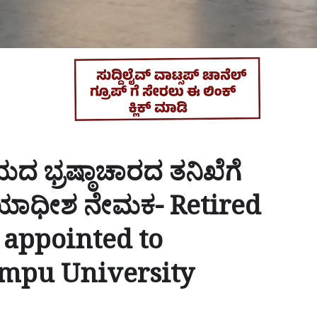
ಲಯದ ಭ್ರಷ್ಠಾಚಾರದ ತನಿಖೆಗೆ
್ಯಾಯಾಧೀಶ ನೇಮಕ- Retired
 appointed to
empu University