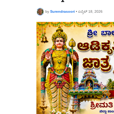
by
Surendrasoori
•
ಏಪ್ರಿಲ್ 18, 2026