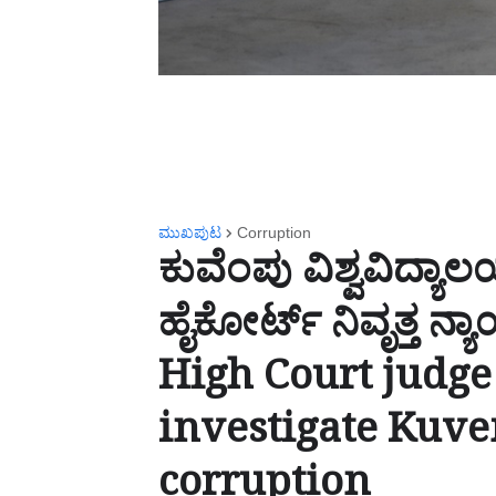
ಮುಖಪುಟ
Corruption
ಕುವೆಂಪು ವಿಶ್ವವಿದ್ಯಾ
ಹೈಕೋರ್ಟ್ ನಿವೃತ್ತ ನ
High Court judge
investigate Kuv
corruption