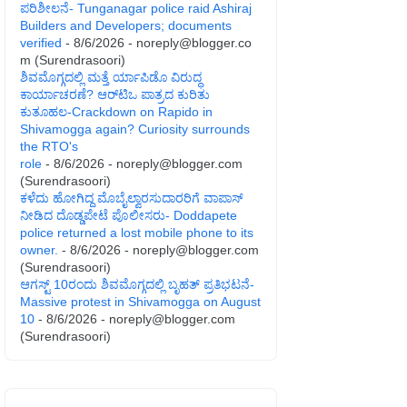
ಪರಿಶೀಲನೆ- Tunganagar police raid Ashiraj
Builders and Developers; documents
verified
- 8/6/2026
- noreply@blogger.co
m (Surendrasoori)
ಶಿವಮೊಗ್ಗದಲ್ಲಿ ಮತ್ತೆ ರ್ಯಾಪಿಡೊ ವಿರುದ್ಧ
ಕಾರ್ಯಾಚರಣೆ? ಆರ್‌ಟಿಒ ಪಾತ್ರದ ಕುರಿತು
ಕುತೂಹಲ-Crackdown on Rapido in
Shivamogga again? Curiosity surrounds
the RTO's
role
- 8/6/2026
- noreply@blogger.com
(Surendrasoori)
ಕಳೆದು ಹೋಗಿದ್ದ ಮೊಬೈಲ್ವಾರಸುದಾರರಿಗೆ ವಾಪಾಸ್
ನೀಡಿದ ದೊಡ್ಡಪೇಟೆ ಪೊಲೀಸರು- Doddapete
police returned a lost mobile phone to its
owner.
- 8/6/2026
- noreply@blogger.com
(Surendrasoori)
ಆಗಸ್ಟ್‌ 10ರಂದು ಶಿವಮೊಗ್ಗದಲ್ಲಿ ಬೃಹತ್ ಪ್ರತಿಭಟನೆ-
Massive protest in Shivamogga on August
10
- 8/6/2026
- noreply@blogger.com
(Surendrasoori)