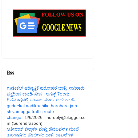
Rss
ಗುಡೇಕಲ್ ಆಡಿಕೃತ್ತಿಕೆ ಹರೋಹರ ಜಾತ್ರೆ: ಸಾವಿರಾರು
ಭಕ್ತರಿಂದ ಕಾವಡಿ ಸೇವೆ | ಆಗಸ್ಟ್ 7ರಂದು
ಶಿವಮೊಗ್ಗದಲ್ಲಿ ಸಂಚಾರ ಮಾರ್ಗ ಬದಲಾವಣೆ-
guddekal aadikruthike harohara jatre
shivamogga traffic route
change
- 8/6/2026
- noreply@blogger.co
m (Surendrasoori)
ಆಶೀರಾಜ್ ಬಿಲ್ಡರ್ಸ್ ಮತ್ತು ಡೆವಲಪರ್ಸ್ ಮೇಲೆ
ತುಂಗಾನಗರ ಪೊಲೀಸರ ದಾಳಿ; ದಾಖಲೆಗಳ