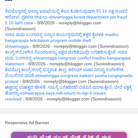
Rss
ಶಿವಮೊಗ್ಗದಲ್ಲಿ ಅರಣ್ಯ ಇಲಾಖೆಯಲ್ಲಿ ಕೆಲಸ ಕೊಡಿಸುವುದಾಗಿ ₹5.16 ಲಕ್ಷ ವಂಚನೆ
ಆರೋಪ; ಪ್ರಕರಣ ದಾಖಲು-shivamogga forest department job fraud
5.16 lakh case
- 8/8/2026
- noreply@blogger.com
(Surendrasoori)
ಸಚಿವ ಮಧು ಬಂಗಾರಪ್ಪ ಸನ್ಮಾನ ಕಾರ್ಯಕ್ರಮದಲ್ಲಿ ಕಳ್ಳರ ಕೈಚಳಕ-madhu
bangarappa felicitation program mobile theft
shivamogga
- 8/8/2026
- noreply@blogger.com (Surendrasoori)
ಕಾಂಗ್ರೆಸ್‌ನೊಳಗಿನ ಗೊಂದಲವನ್ನು ಪಕ್ಷದ ವೇದಿಕೆಯಲ್ಲೇ ಬಗೆಹರಿಸುತ್ತೇವೆ: ಸಚಿವ
ಮಧು ಬಂಗಾರಪ್ಪ-shivamogga congress conflict madhu bangarappa
statement
- 8/8/2026
- noreply@blogger.com (Surendrasoori)
ಶಿವಮೊಗ್ಗ ಕಾಂಗ್ರೆಸ್‌ನಲ್ಲಿ ಭಿನ್ನಮತ ತೀವ್ರ: ಕಲೀಮ್ ಪಾಷಾ ವಿರುದ್ಧ ರಂಗೇಗೌಡ
ಬೆಂಬಲಿಗರ ಧರಣಿ-shivamogga congress kaleem pasha rangegowda
protest
- 8/8/2026
- noreply@blogger.com (Surendrasoori)
ಈಶ್ವರಪ್ಪ ಮಹತ್ವದ ಹೇಳಿಕೆ: ಸಮಸ್ಯೆ ಬಗೆಹರಿದರೆ ಬಿಜೆಪಿಗೆ ಮರಳುತ್ತೇನೆ, ಬೇರೆ ಪಕ್ಷಕ್ಕೆ
ಹೋಗಲ್ಲ-eshwarappa-says-will-return-to-bjp-if-issues-
resolved
- 8/8/2026
- noreply@blogger.com (Surendrasoori)
Responsive Ad Banner
ಸುದ್ದಿ ಲೈವ್ ನ್ಯೂಸ್ ವೆಬ್ ಸೈಟ್ ಗೆ ಈಗ