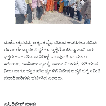
ಮಹೋತ್ಸವವನ್ನು ಅತ್ಯಂತ ವೈಭವದಿಂದ ಆಚರಿಸಲು ಸಮಿತಿ
ಈಗಾಗಲೇ ವ್ಯಾಪಕ ಸಿದ್ಧತೆಗಳನ್ನು ಕೈಗೊಂಡಿದ್ದು, ಸಾವಿರಾರು
ಭಕ್ತರು ಭಾಗವಹಿಸುವ ನಿರೀಕ್ಷೆ ಇರುವುದರಿಂದ ಮೂಲ
ಸೌಕರ್ಯ, ದಾಸೋಹ ವ್ಯವಸ್ಥೆ, ವಾಹನ ನಿಲುಗಡೆ, ಕುಡಿಯುವ
ನೀರು ಹಾಗೂ ಭಕ್ತರ ಸೌಲಭ್ಯಗಳಿಗೆ ವಿಶೇಷ ಆದ್ಯತೆ ಬಗ್ಗೆ ಸಮಿತಿ
ಪದಾಧಿಕಾರಿಗಳು ಚರ್ಚಿಸಿದೆ ಎಂದರು.
ಎಸ್ಪಿ ದಿನೇಶ್ ಮಾತು