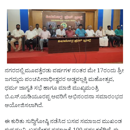
ನಗರದಲ್ಲಿ ಮೂವತ್ತೆರಡು ವರ್ಷಗಳ ನಂತರ ಮೇ 17ರಂದು ಶ್ರೀ
ಜಗದ್ಗುರು ಪಂಚಪೀಠಾಧೀಶ್ವರರ ಅಡ್ಡಪಲ್ಲಕ್ಕಿ ಮಹೋತ್ಸವ,
ಧರ್ಮ ಜಾಗೃತಿ ಸಭೆ ಹಾಗೂ ಮಾಜಿ ಮುಖ್ಯಮಂತ್ರಿ
ಬಿ.ಎಸ್.ಯಡಿಯೂರಪ್ಪ ಅವರಿಗೆ ಅಭಿನಂದನಾ ಸಮಾರಂಭದ
ಆಯೋಜಿಸಲಾಗಿದೆ.
ಈ ಕುರಿತು ಸುದ್ದಿಗೋಷ್ಠಿ ನಡೆಸಿದ ಬಸವ ಸಮಾಜದ ಮುಖಂಡ