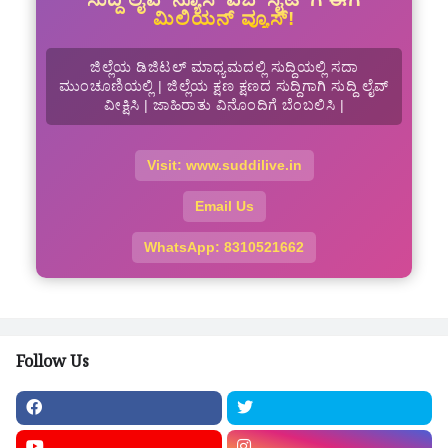
ಮಿಲಿಯನ್ ವ್ಯೂಸ್!
ಜಿಲ್ಲೆಯ ಡಿಜಿಟಲ್ ಮಾಧ್ಯಮದಲ್ಲಿ ಸುದ್ದಿಯಲ್ಲಿ ಸದಾ
ಮುಂಚೂಣಿಯಲ್ಲಿ | ಜಿಲ್ಲೆಯ ಕ್ಷಣ ಕ್ಷಣದ ಸುದ್ದಿಗಾಗಿ ಸುದ್ದಿ ಲೈವ್
ವೀಕ್ಷಿಸಿ | ಜಾಹಿರಾತು ವಿನೊಂದಿಗೆ ಬೆಂಬಲಿಸಿ |
Visit: www.suddilive.in
Email Us
WhatsApp: 8310521662
Follow Us