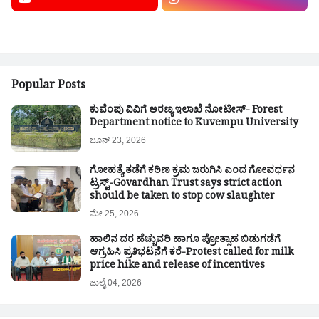
Popular Posts
ಕುವೆಂಪು ವಿವಿಗೆ ಅರಣ್ಯ ಇಲಾಖೆ ನೋಟೀಸ್- Forest
Department notice to Kuvempu University
ಜೂನ್ 23, 2026
ಗೋಹತ್ಯೆ ತಡೆಗೆ ಕಠಿಣ ಕ್ರಮ ಜರುಗಿಸಿ ಎಂದ ಗೋವರ್ಧನ
ಟ್ರಸ್ಟ್-Govardhan Trust says strict action
should be taken to stop cow slaughter
ಮೇ 25, 2026
ಹಾಲಿನ ದರ ಹೆಚ್ಚುವರಿ ಹಾಗೂ ಪ್ರೋತ್ಸಾಹ ಬಿಡುಗಡೆಗೆ
ಆಗ್ರಹಿಸಿ ಪ್ರತಿಭಟನೆಗೆ ಕರೆ-Protest called for milk
price hike and release of incentives
ಜುಲೈ 04, 2026