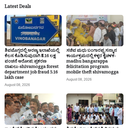
Latest Deals
ಶಿವಮೊಗ್ಗದಲ್ಲಿ ಅರಣ್ಯ ಇಲಾಖೆಯಲ್ಲಿ
ಸಚಿವ ಮಧು ಬಂಗಾರಪ್ಪ ಸನ್ಮಾನ
ಕೆಲಸ ಕೊಡಿಸುವುದಾಗಿ ₹5.16 ಲಕ್ಷ
ಕಾರ್ಯಕ್ರಮದಲ್ಲಿ ಕಳ್ಳರ ಕೈಚಳಕ-
ವಂಚನೆ ಆರೋಪ; ಪ್ರಕರಣ
madhu bangarappa
ದಾಖಲು-shivamogga forest
felicitation program
department job fraud 5.16
mobile theft shivamogga
lakh case
August 08, 2026
August 08, 2026