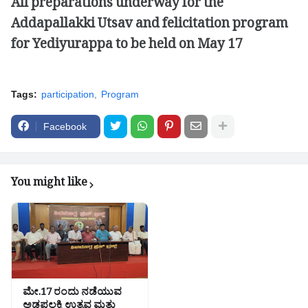
All preparations underway for the
Addapallakki Utsav and felicitation program
for Yediyurappa to be held on May 17
Tags:
participation
Program
Facebook
You might like
ಮೇ.17 ರಂದು ನಡೆಯುವ
ಅಡ್ಡಪಲ್ಲಕ್ಕಿ ಉತ್ಸವ ಮತ್ತು