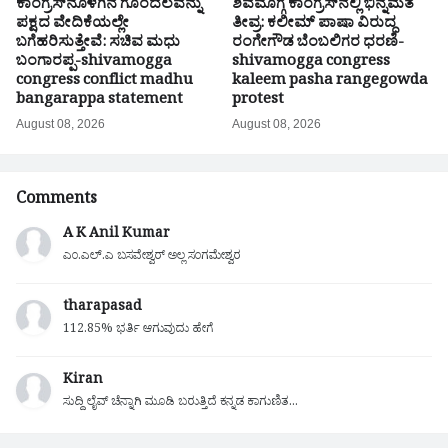
ಕಾಂಗ್ರೆಸ್‌ನೊಳಗಿನ ಗೊಂದಲವನ್ನು
ಶಿವಮೊಗ್ಗ ಕಾಂಗ್ರೆಸ್‌ನಲ್ಲಿ ಭಿನ್ನಮತ
ಪಕ್ಷದ ವೇದಿಕೆಯಲ್ಲೇ
ತೀವ್ರ: ಕಲೀಮ್ ಪಾಷಾ ವಿರುದ್ಧ
ಬಗೆಹರಿಸುತ್ತೇವೆ: ಸಚಿವ ಮಧು
ರಂಗೇಗೌಡ ಬೆಂಬಲಿಗರ ಧರಣಿ-
ಬಂಗಾರಪ್ಪ-shivamogga
shivamogga congress
congress conflict madhu
kaleem pasha rangegowda
bangarappa statement
protest
August 08, 2026
August 08, 2026
Comments
A K Anil Kumar
ಎಂ.ಎಲ್.ಎ ಬಸವೇಶ್ವರ್ ಅಲ್ಲ ಸಂಗಮೇಶ್ವರ
tharapasad
112.85% ಭರ್ತಿ ಆಗುವುದು ಹೇಗೆ
Kiran
ಸುದ್ದಿ ಲೈವ್ ಚೆನ್ನಾಗಿ ಮೂಡಿ ಬರುತ್ತಿದೆ ಕನ್ನಡ ಕಾಗುಣಿತ...