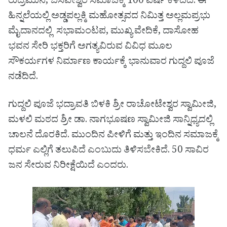
ರುದ್ರಮುನಿ, ಬಸವೇಶ್ವರ ಸಮಾಜಕ್ಕೆ 100 ವರ್ಷ ಕಳೆದಿದೆ. ಈ
ಹಿನ್ನಲೆಯಲ್ಲಿ ಅಡ್ಡಪಲ್ಲಕ್ಕಿ ಮಹೋತ್ಸವದ ನಿಮಿತ್ತ ಅಲ್ಲಮಪ್ರಭು
ಮೈದಾನದಲ್ಲಿ ಸಭಾಮಂಟಪ, ಮುಖ್ಯ ವೇದಿಕೆ, ದಾಸೋಹ
ಭವನ ಸೇರಿ ಭಕ್ತರಿಗೆ ಅಗತ್ಯವಿರುವ ವಿವಿಧ ಮೂಲ
ಸೌಕರ್ಯಗಳ ನಿರ್ಮಾಣ ಕಾರ್ಯಕ್ಕೆ ಭಾನುವಾರ ಗುದ್ದಲಿ ಪೂಜೆ
ನಡೆದಿದೆ.
ಗುದ್ದಲಿ ಪೂಜೆ ಭದ್ರಾವತಿ ಬಿಳಕಿ ಶ್ರೀ ರಾಚೋಟೇಶ್ವರ ಸ್ವಾಮೀಜಿ,
ಮಳಲಿ ಮಠದ ಶ್ರೀ ಡಾ. ನಾಗಭೂಷಣ ಸ್ವಾಮೀಜಿ ಸಾನ್ನಿಧ್ಯದಲ್ಲಿ
ಚಾಲನೆ ದೊರಕಿದೆ. ಮುಂದಿನ ಪೀಳಿಗೆ ಮತ್ತು ಇಂದಿನ ಸಮಾಜಕ್ಕೆ
ಧರ್ಮ ಎಲ್ಲಿಗೆ ತಲುಪಿದೆ ಎಂಬುದು ತಿಳಿಸಬೇಕಿದೆ. 50 ಸಾವಿರ
ಜನ ಸೇರುವ ನಿರೀಕ್ಷೆಯಿದೆ ಎಂದರು.