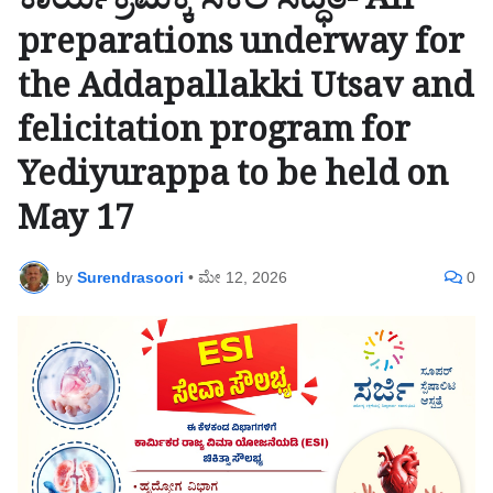
ಕಾರ್ಯಕ್ರಮಕ್ಕೆ ಸಕಲ ಸಿದ್ಧತೆ- All
preparations underway for
the Addapallakki Utsav and
felicitation program for
Yediyurappa to be held on
May 17
by
Surendrasoori
•
ಮೇ 12, 2026
0