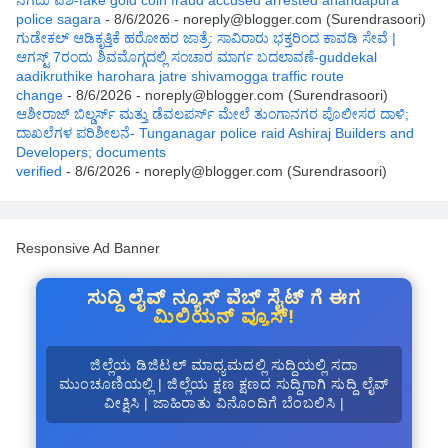
police sagara
- 8/6/2026
- noreply@blogger.com (Surendrasoori)
ಗುಡೇಕಲ್ ಆಡಿಕೃತ್ತಿಕೆ ಹರೋಹರ ಜಾತ್ರೆ: ಸಾವಿರಾರು ಭಕ್ತರಿಂದ ಕಾವಡಿ ಸೇವೆ |
ಆಗಸ್ಟ್ 7ರಂದು ಶಿವಮೊಗ್ಗದಲ್ಲಿ ಸಂಚಾರ ಮಾರ್ಗ ಬದಲಾವಣೆ-guddekal
aadikruthike harohara jatre shivamogga traffic route
change
- 8/6/2026
- noreply@blogger.com (Surendrasoori)
ಆಶೀರಾಜ್ ಬಿಲ್ಡರ್ಸ್ ಮತ್ತು ಡೆವಲಪರ್ಸ್ ಮೇಲೆ ತುಂಗಾನಗರ ಪೊಲೀಸರ ದಾಳಿ;
ದಾಖಲೆಗಳ ಪರಿಶೀಲನೆ- Tunganagar police raid Ashiraj Builders and
Developers; documents
verified
- 8/6/2026
- noreply@blogger.com (Surendrasoori)
Responsive Ad Banner
ಸುದ್ದಿ ಲೈವ್ ನ್ಯೂಸ್ ವೆಬ್ ಸೈಟ್ ಗೆ ಈಗ
ಮಿಲಿಯನ್ ವ್ಯೂಸ್!
ಜಿಲ್ಲೆಯ ಡಿಜಿಟಲ್ ಮಾಧ್ಯಮದಲ್ಲಿ ಸುದ್ದಿಯಲ್ಲಿ ಸದಾ
ಮುಂಚೂಣಿಯಲ್ಲಿ | ಜಿಲ್ಲೆಯ ಕ್ಷಣ ಕ್ಷಣದ ಸುದ್ದಿಗಾಗಿ ಸುದ್ದಿ ಲೈವ್
ವೀಕ್ಷಿಸಿ | ಜಾಹಿರಾತು ವಿನೊಂದಿಗೆ ಬೆಂಬಲಿಸಿ |