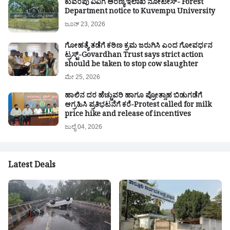
ಕುವೆಂಪು ವಿವಿಗೆ ಅರಣ್ಯ ಇಲಾಖೆ ನೋಟೀಸ್- Forest
Department notice to Kuvempu University
ಜೂನ್ 23, 2026
ಗೋಹತ್ಯೆ ತಡೆಗೆ ಕಠಿಣ ಕ್ರಮ ಜರುಗಿಸಿ ಎಂದ ಗೋವರ್ಧನ
ಟ್ರಸ್ಟ್-Govardhan Trust says strict action
should be taken to stop cow slaughter
ಮೇ 25, 2026
ಹಾಲಿನ ದರ ಹೆಚ್ಚುವರಿ ಹಾಗೂ ಪ್ರೋತ್ಸಾಹ ಬಿಡುಗಡೆಗೆ
ಆಗ್ರಹಿಸಿ ಪ್ರತಿಭಟನೆಗೆ ಕರೆ-Protest called for milk
price hike and release of incentives
ಜುಲೈ 04, 2026
Latest Deals