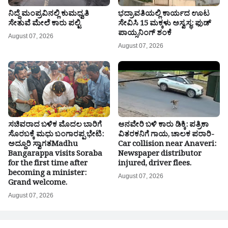
ನಿದ್ದೆ ಮಂಪ್ರವಿನಲ್ಲಿ ಕುಮಧ್ವತಿ
ಭದ್ರಾವತಿಯಲ್ಲಿ ಕಾರ್ಯದ ಊಟ
ಸೇತುವೆ ಮೇಲೆ ಕಾರು ಪಲ್ಟಿ
ಸೇವಿಸಿ 15 ಮಕ್ಕಳು ಅಸ್ವಸ್ಥ: ಫುಡ್
ಪಾಯ್ಸನಿಂಗ್ ಶಂಕೆ
August 07, 2026
August 07, 2026
ಸಚಿವರಾದ ಬಳಿಕ ಮೊದಲ ಬಾರಿಗೆ
ಆನವೇರಿ ಬಳಿ ಕಾರು ಡಿಕ್ಕಿ: ಪತ್ರಿಕಾ
ಸೊರಬಕ್ಕೆ ಮಧು ಬಂಗಾರಪ್ಪ ಭೇಟಿ:
ವಿತರಕನಿಗೆ ಗಾಯ, ಚಾಲಕ ಪರಾರಿ-
ಅದ್ದೂರಿ ಸ್ವಾಗತMadhu
Car collision near Anaveri:
Bangarappa visits Soraba
Newspaper distributor
for the first time after
injured, driver flees.
becoming a minister:
August 07, 2026
Grand welcome.
August 07, 2026