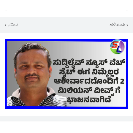
ನವೀನ
ಹಳೆಯದು