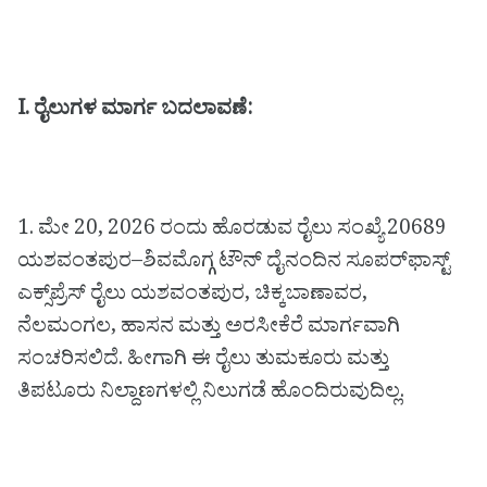
I. ರೈಲುಗಳ ಮಾರ್ಗ ಬದಲಾವಣೆ:
1. ಮೇ 20, 2026 ರಂದು ಹೊರಡುವ ರೈಲು ಸಂಖ್ಯೆ 20689
ಯಶವಂತಪುರ–ಶಿವಮೊಗ್ಗ ಟೌನ್ ದೈನಂದಿನ ಸೂಪರ್‌ಫಾಸ್ಟ್
ಎಕ್ಸ್‌ಪ್ರೆಸ್ ರೈಲು ಯಶವಂತಪುರ, ಚಿಕ್ಕಬಾಣಾವರ,
ನೆಲಮಂಗಲ, ಹಾಸನ ಮತ್ತು ಅರಸೀಕೆರೆ ಮಾರ್ಗವಾಗಿ
ಸಂಚರಿಸಲಿದೆ. ಹೀಗಾಗಿ ಈ ರೈಲು ತುಮಕೂರು ಮತ್ತು
ತಿಪಟೂರು ನಿಲ್ದಾಣಗಳಲ್ಲಿ ನಿಲುಗಡೆ ಹೊಂದಿರುವುದಿಲ್ಲ.