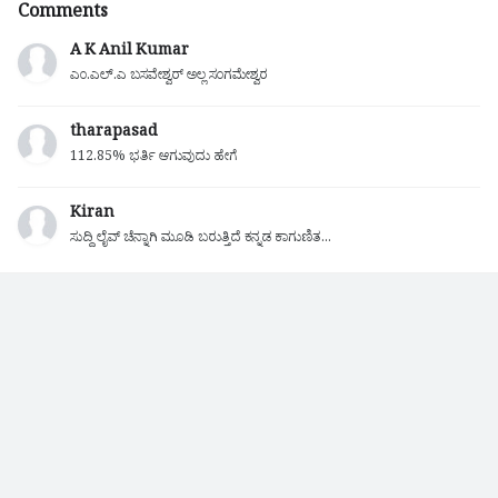
Comments
A K Anil Kumar
ಎಂ.ಎಲ್.ಎ ಬಸವೇಶ್ವರ್ ಅಲ್ಲ ಸಂಗಮೇಶ್ವರ
tharapasad
112.85% ಭರ್ತಿ ಆಗುವುದು ಹೇಗೆ
Kiran
ಸುದ್ದಿ ಲೈವ್ ಚೆನ್ನಾಗಿ ಮೂಡಿ ಬರುತ್ತಿದೆ ಕನ್ನಡ ಕಾಗುಣಿತ...