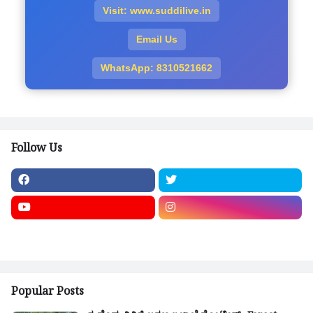
Visit: www.suddilive.in
Email Us
WhatsApp: 8310521662
Follow Us
Popular Posts