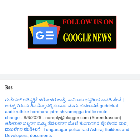
Rss
ಗುಡೇಕಲ್ ಆಡಿಕೃತ್ತಿಕೆ ಹರೋಹರ ಜಾತ್ರೆ: ಸಾವಿರಾರು ಭಕ್ತರಿಂದ ಕಾವಡಿ ಸೇವೆ |
ಆಗಸ್ಟ್ 7ರಂದು ಶಿವಮೊಗ್ಗದಲ್ಲಿ ಸಂಚಾರ ಮಾರ್ಗ ಬದಲಾವಣೆ-guddekal
aadikruthike harohara jatre shivamogga traffic route
change
- 8/6/2026
- noreply@blogger.com (Surendrasoori)
ಆಶೀರಾಜ್ ಬಿಲ್ಡರ್ಸ್ ಮತ್ತು ಡೆವಲಪರ್ಸ್ ಮೇಲೆ ತುಂಗಾನಗರ ಪೊಲೀಸರ ದಾಳಿ;
ದಾಖಲೆಗಳ ಪರಿಶೀಲನೆ- Tunganagar police raid Ashiraj Builders and
Developers; documents