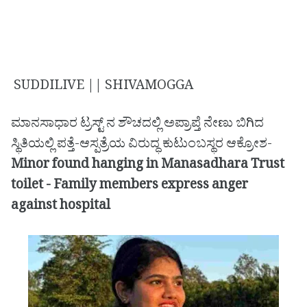
SUDDILIVE || SHIVAMOGGA
ಮಾನಸಾಧಾರ ಟ್ರಸ್ಟ್ ನ ಶೌಚದಲ್ಲಿ ಅಪ್ರಾಪ್ತೆ ನೇಣು ಬಿಗಿದ
ಸ್ಥಿತಿಯಲ್ಲಿ ಪತ್ತೆ-ಆಸ್ಪತ್ರೆಯ ವಿರುದ್ಧ ಕುಟುಂಬಸ್ಥರ ಆಕ್ರೋಶ-
Minor found hanging in Manasadhara Trust
toilet - Family members express anger
against hospital