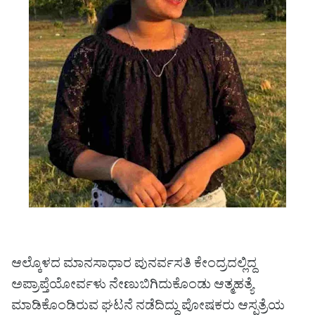
ಆಲ್ಕೊಳದ ಮಾನಸಾಧಾರ ಪುನರ್ವಸತಿ ಕೇಂದ್ರದಲ್ಲಿದ್ದ
ಅಪ್ರಾಪ್ತೆಯೋರ್ವಳು ನೇಣುಬಿಗಿದುಕೊಂಡು ಆತ್ಮಹತ್ಯೆ
ಮಾಡಿಕೊಂಡಿರುವ ಘಟನೆ ನಡೆದಿದ್ದು ಪೋಷಕರು ಆಸ್ಪತ್ರೆಯ