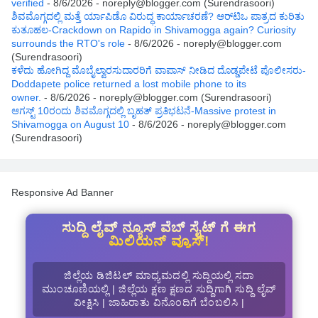
verified
- 8/6/2026
- noreply@blogger.com (Surendrasoori)
ಶಿವಮೊಗ್ಗದಲ್ಲಿ ಮತ್ತೆ ರ್ಯಾಪಿಡೊ ವಿರುದ್ಧ ಕಾರ್ಯಾಚರಣೆ? ಆರ್‌ಟಿಒ ಪಾತ್ರದ ಕುರಿತು
ಕುತೂಹಲ-Crackdown on Rapido in Shivamogga again? Curiosity
surrounds the RTO's role
- 8/6/2026
- noreply@blogger.com
(Surendrasoori)
ಕಳೆದು ಹೋಗಿದ್ದ ಮೊಬೈಲ್ವಾರಸುದಾರರಿಗೆ ವಾಪಾಸ್ ನೀಡಿದ ದೊಡ್ಡಪೇಟೆ ಪೊಲೀಸರು-
Doddapete police returned a lost mobile phone to its
owner.
- 8/6/2026
- noreply@blogger.com (Surendrasoori)
ಆಗಸ್ಟ್‌ 10ರಂದು ಶಿವಮೊಗ್ಗದಲ್ಲಿ ಬೃಹತ್ ಪ್ರತಿಭಟನೆ-Massive protest in
Shivamogga on August 10
- 8/6/2026
- noreply@blogger.com
(Surendrasoori)
Responsive Ad Banner
ಸುದ್ದಿ ಲೈವ್ ನ್ಯೂಸ್ ವೆಬ್ ಸೈಟ್ ಗೆ ಈಗ
ಮಿಲಿಯನ್ ವ್ಯೂಸ್!
ಜಿಲ್ಲೆಯ ಡಿಜಿಟಲ್ ಮಾಧ್ಯಮದಲ್ಲಿ ಸುದ್ದಿಯಲ್ಲಿ ಸದಾ
ಮುಂಚೂಣಿಯಲ್ಲಿ | ಜಿಲ್ಲೆಯ ಕ್ಷಣ ಕ್ಷಣದ ಸುದ್ದಿಗಾಗಿ ಸುದ್ದಿ ಲೈವ್
ವೀಕ್ಷಿಸಿ | ಜಾಹಿರಾತು ವಿನೊಂದಿಗೆ ಬೆಂಬಲಿಸಿ |