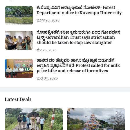
ಕುವೆಂಪು ವಿವಿಗೆ ಅರಣ್ಯ ಇಲಾಖೆ ನೋಟೀಸ್- Forest
Department notice to Kuvempu University
ಜೂನ್ 23, 2026
ಗೋಹತ್ಯೆ ತಡೆಗೆ ಕಠಿಣ ಕ್ರಮ ಜರುಗಿಸಿ ಎಂದ ಗೋವರ್ಧನ
ಟ್ರಸ್ಟ್-Govardhan Trust says strict action
should be taken to stop cow slaughter
ಮೇ 25, 2026
ಹಾಲಿನ ದರ ಹೆಚ್ಚುವರಿ ಹಾಗೂ ಪ್ರೋತ್ಸಾಹ ಬಿಡುಗಡೆಗೆ
ಆಗ್ರಹಿಸಿ ಪ್ರತಿಭಟನೆಗೆ ಕರೆ-Protest called for milk
price hike and release of incentives
ಜುಲೈ 04, 2026
Latest Deals