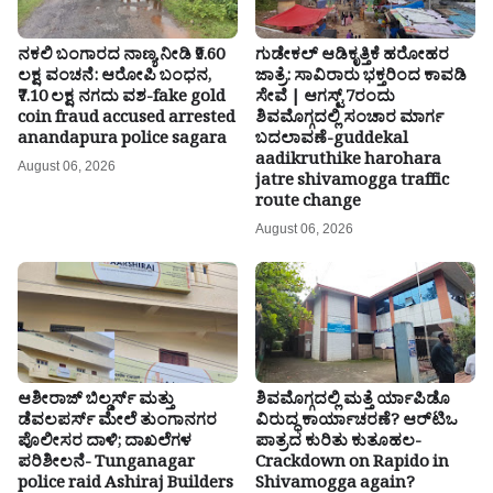
ನಕಲಿ ಬಂಗಾರದ ನಾಣ್ಯ ನೀಡಿ ₹9.60
ಗುಡೇಕಲ್ ಆಡಿಕೃತ್ತಿಕೆ ಹರೋಹರ
ಲಕ್ಷ ವಂಚನೆ: ಆರೋಪಿ ಬಂಧನ,
ಜಾತ್ರೆ: ಸಾವಿರಾರು ಭಕ್ತರಿಂದ ಕಾವಡಿ
₹7.10 ಲಕ್ಷ ನಗದು ವಶ-fake gold
ಸೇವೆ | ಆಗಸ್ಟ್ 7ರಂದು
coin fraud accused arrested
ಶಿವಮೊಗ್ಗದಲ್ಲಿ ಸಂಚಾರ ಮಾರ್ಗ
anandapura police sagara
ಬದಲಾವಣೆ-guddekal
aadikruthike harohara
August 06, 2026
jatre shivamogga traffic
route change
August 06, 2026
ಆಶೀರಾಜ್ ಬಿಲ್ಡರ್ಸ್ ಮತ್ತು
ಶಿವಮೊಗ್ಗದಲ್ಲಿ ಮತ್ತೆ ರ್ಯಾಪಿಡೊ
ಡೆವಲಪರ್ಸ್ ಮೇಲೆ ತುಂಗಾನಗರ
ವಿರುದ್ಧ ಕಾರ್ಯಾಚರಣೆ? ಆರ್‌ಟಿಒ
ಪೊಲೀಸರ ದಾಳಿ; ದಾಖಲೆಗಳ
ಪಾತ್ರದ ಕುರಿತು ಕುತೂಹಲ-
ಪರಿಶೀಲನೆ- Tunganagar
Crackdown on Rapido in
police raid Ashiraj Builders
Shivamogga again?