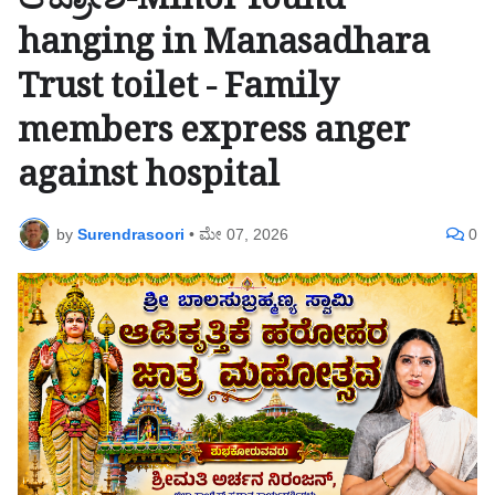
ಆಕ್ರೋಶ-Minor found
hanging in Manasadhara
Trust toilet - Family
members express anger
against hospital
by
Surendrasoori
•
ಮೇ 07, 2026
0