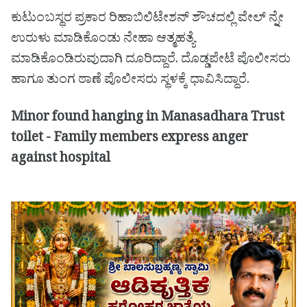
ಕುಟುಂಬಸ್ಥರ ಪ್ರಕಾರ ರಿಹಾಬಿಲಿಟೇಶನ್ ಶೌಚದಲ್ಲಿ ವೇಲ್ ನ್ನೇ
ಉರುಳು ಮಾಡಿಕೊಂಡು ನೇಹಾ ಆತ್ಮಹತ್ಯೆ
ಮಾಡಿಕೊಂಡಿರುವುದಾಗಿ ದೂರಿದ್ದಾರೆ. ದೊಡ್ಡಪೇಟೆ ಪೊಲೀಸರು
ಹಾಗೂ ತುಂಗ ಠಾಣೆ ಪೊಲೀಸರು ಸ್ಥಳಕ್ಕೆ ಧಾವಿಸಿದ್ದಾರೆ.
Minor found hanging in Manasadhara Trust
toilet - Family members express anger
against hospital