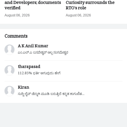
and Developers; documents
Curiosity surrounds the
verified
RTO's role
August 06, 2026
August 06, 2026
Comments
A K Anil Kumar
ಎಂ.ಎಲ್.ಎ ಬಸವೇಶ್ವರ್ ಅಲ್ಲ ಸಂಗಮೇಶ್ವರ
tharapasad
112.85% ಭರ್ತಿ ಆಗುವುದು ಹೇಗೆ
Kiran
ಸುದ್ದಿ ಲೈವ್ ಚೆನ್ನಾಗಿ ಮೂಡಿ ಬರುತ್ತಿದೆ ಕನ್ನಡ ಕಾಗುಣಿತ...