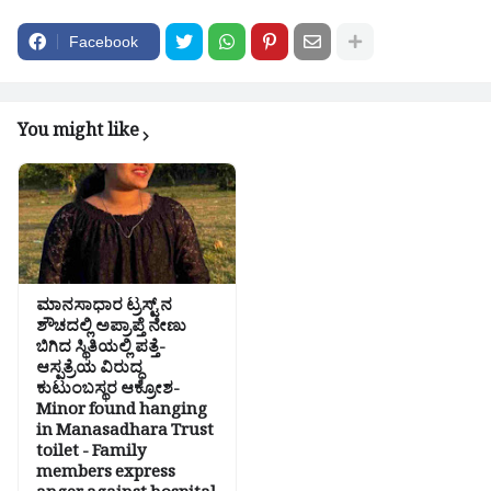
Facebook
You might like
ಮಾನಸಾಧಾರ ಟ್ರಸ್ಟ್ ನ
ಶೌಚದಲ್ಲಿ ಅಪ್ರಾಪ್ತೆ ನೇಣು
ಬಿಗಿದ ಸ್ಥಿತಿಯಲ್ಲಿ ಪತ್ತೆ-
ಆಸ್ಪತ್ರೆಯ ವಿರುದ್ಧ
ಕುಟುಂಬಸ್ಥರ ಆಕ್ರೋಶ-
Minor found hanging
in Manasadhara Trust
toilet - Family
members express