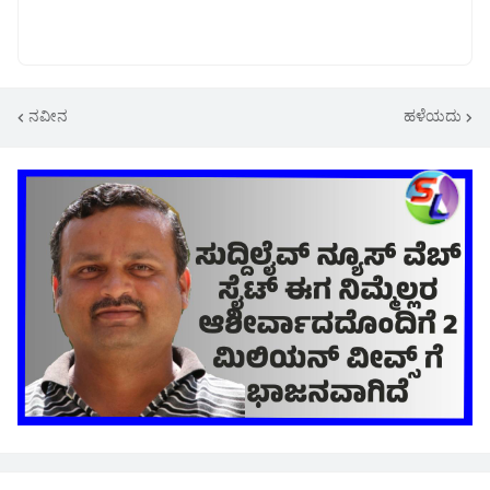
ನವೀನ
ಹಳೆಯದು