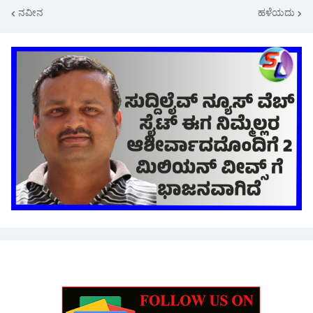
ನವೀನ
ಹಳೆಯದು