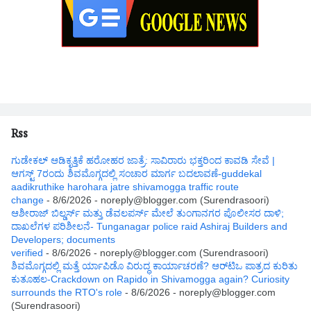
Rss
ಗುಡೇಕಲ್ ಆಡಿಕೃತ್ತಿಕೆ ಹರೋಹರ ಜಾತ್ರೆ: ಸಾವಿರಾರು ಭಕ್ತರಿಂದ ಕಾವಡಿ ಸೇವೆ |
ಆಗಸ್ಟ್ 7ರಂದು ಶಿವಮೊಗ್ಗದಲ್ಲಿ ಸಂಚಾರ ಮಾರ್ಗ ಬದಲಾವಣೆ-guddekal
aadikruthike harohara jatre shivamogga traffic route
change
- 8/6/2026
- noreply@blogger.com (Surendrasoori)
ಆಶೀರಾಜ್ ಬಿಲ್ಡರ್ಸ್ ಮತ್ತು ಡೆವಲಪರ್ಸ್ ಮೇಲೆ ತುಂಗಾನಗರ ಪೊಲೀಸರ ದಾಳಿ;
ದಾಖಲೆಗಳ ಪರಿಶೀಲನೆ- Tunganagar police raid Ashiraj Builders and
Developers; documents
verified
- 8/6/2026
- noreply@blogger.com (Surendrasoori)
ಶಿವಮೊಗ್ಗದಲ್ಲಿ ಮತ್ತೆ ರ್ಯಾಪಿಡೊ ವಿರುದ್ಧ ಕಾರ್ಯಾಚರಣೆ? ಆರ್‌ಟಿಒ ಪಾತ್ರದ ಕುರಿತು
ಕುತೂಹಲ-Crackdown on Rapido in Shivamogga again? Curiosity
surrounds the RTO's role
- 8/6/2026
- noreply@blogger.com
(Surendrasoori)