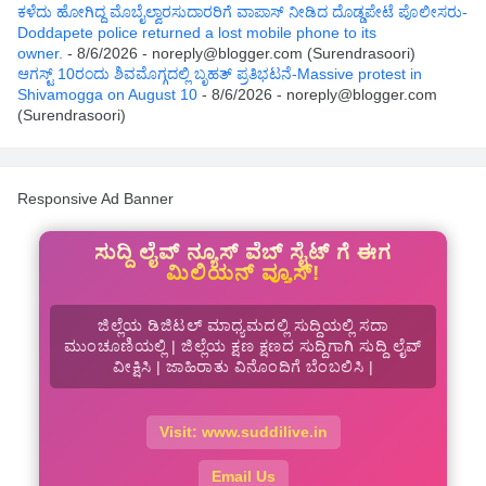
ಕಳೆದು ಹೋಗಿದ್ದ ಮೊಬೈಲ್ವಾರಸುದಾರರಿಗೆ ವಾಪಾಸ್ ನೀಡಿದ ದೊಡ್ಡಪೇಟೆ ಪೊಲೀಸರು-
Doddapete police returned a lost mobile phone to its
owner.
- 8/6/2026
- noreply@blogger.com (Surendrasoori)
ಆಗಸ್ಟ್‌ 10ರಂದು ಶಿವಮೊಗ್ಗದಲ್ಲಿ ಬೃಹತ್ ಪ್ರತಿಭಟನೆ-Massive protest in
Shivamogga on August 10
- 8/6/2026
- noreply@blogger.com
(Surendrasoori)
Responsive Ad Banner
ಸುದ್ದಿ ಲೈವ್ ನ್ಯೂಸ್ ವೆಬ್ ಸೈಟ್ ಗೆ ಈಗ
ಮಿಲಿಯನ್ ವ್ಯೂಸ್!
ಜಿಲ್ಲೆಯ ಡಿಜಿಟಲ್ ಮಾಧ್ಯಮದಲ್ಲಿ ಸುದ್ದಿಯಲ್ಲಿ ಸದಾ
ಮುಂಚೂಣಿಯಲ್ಲಿ | ಜಿಲ್ಲೆಯ ಕ್ಷಣ ಕ್ಷಣದ ಸುದ್ದಿಗಾಗಿ ಸುದ್ದಿ ಲೈವ್
ವೀಕ್ಷಿಸಿ | ಜಾಹಿರಾತು ವಿನೊಂದಿಗೆ ಬೆಂಬಲಿಸಿ |
Visit: www.suddilive.in
Email Us