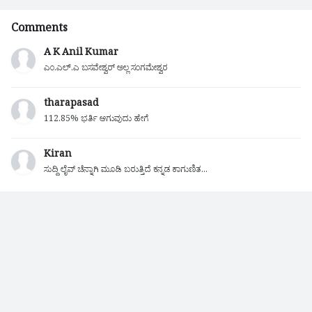
Comments
A K Anil Kumar
ಎಂ.ಎಲ್.ಎ ಬಸವೇಶ್ವರ್ ಅಲ್ಲ ಸಂಗಮೇಶ್ವರ
tharapasad
112.85% ಭರ್ತಿ ಆಗುವುದು ಹೇಗೆ
Kiran
ಸುದ್ದಿ ಲೈವ್ ಚೆನ್ನಾಗಿ ಮೂಡಿ ಬರುತ್ತಿದೆ ಕನ್ನಡ ಕಾಗುಣಿತ...