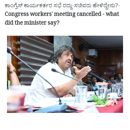
ಕಾಂಗ್ರೆಸ್ ಕಾರ್ಯಕರ್ತರ ಸಭೆ ರದ್ದು-ಸಚಿವರು ಹೇಳಿದ್ದೇನು?-
Congress workers' meeting cancelled - what
did the minister say?