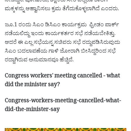
ನೀಡಿದ್ದೆನೆ. ಪೋಷಕರು, ಶಿಕ್ಷಕರು ಸೇರಿ ಎಲ್ಲರೂ ಶಾಲೆಗೆ
ಮಕ್ಕಳನ್ನು ಆಹ್ವಾನಿಸಲು ಕ್ರಮ ತೆಗೆದುಕೊಳ್ಳಲಾಗಿದೆ ಎಂದರು.
ಜೂ.1 ರಂದು ಸಿಎಂ ಡಿಸಿಎಂ ಕಾರ್ಯಕ್ರಮ ಫ್ರೀಡಂ ಪಾರ್ಕ್
ನಡೆಯಲಿದ್ದು ಇಂದು ಕಾರ್ಯಕರ್ತರ ಸಭೆ ನಡೆಯಬೇಕಿತ್ತು.
ಆದರೆ ಈ ಎಲ್ಲ ಸಭೆಯನ್ನ ಸಚಿವರು ಸಭೆ ರದ್ದುಪಡಿಸಿರುವುದು
ಸಿಎಂ ಬದಲಾವಣೆಯ ಗಾಳಿ ಜೋರಾಗಿ ಬೀಸಿದ್ದರಿಂದ ಸಭೆ
ರದ್ದಾಗಿರುವ ಅನುಮಾನವೂ ಹೆಚ್ಚಿದೆ.
Congress workers' meeting cancelled - what
did the minister say?
Congress-workers-meeting-cancelled-what-
did-the-minister-say