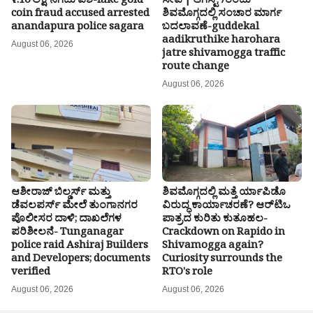
₹7.10 ಲಕ್ಷ ನಗದು ವಶ-fake gold
ಸೇವೆ | ಆಗಸ್ಟ್ 7ರಂದು
coin fraud accused arrested
ಶಿವಮೊಗ್ಗದಲ್ಲಿ ಸಂಚಾರ ಮಾರ್ಗ
anandapura police sagara
ಬದಲಾವಣೆ-guddekal
aadikruthike harohara
August 06, 2026
jatre shivamogga traffic
route change
August 06, 2026
ಆಶೀರಾಜ್ ಬಿಲ್ಡರ್ಸ್ ಮತ್ತು
ಶಿವಮೊಗ್ಗದಲ್ಲಿ ಮತ್ತೆ ರ್ಯಾಪಿಡೊ
ಡೆವಲಪರ್ಸ್ ಮೇಲೆ ತುಂಗಾನಗರ
ವಿರುದ್ಧ ಕಾರ್ಯಾಚರಣೆ? ಆರ್‌ಟಿಒ
ಪೊಲೀಸರ ದಾಳಿ; ದಾಖಲೆಗಳ
ಪಾತ್ರದ ಕುರಿತು ಕುತೂಹಲ-
ಪರಿಶೀಲನೆ- Tunganagar
Crackdown on Rapido in
police raid Ashiraj Builders
Shivamogga again?
and Developers; documents
Curiosity surrounds the
verified
RTO's role
August 06, 2026
August 06, 2026