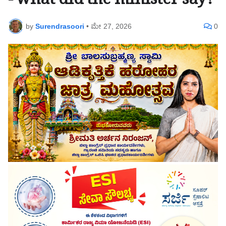
- what did the minister say?
by
Surendrasoori
•
ಮೇ 27, 2026
0