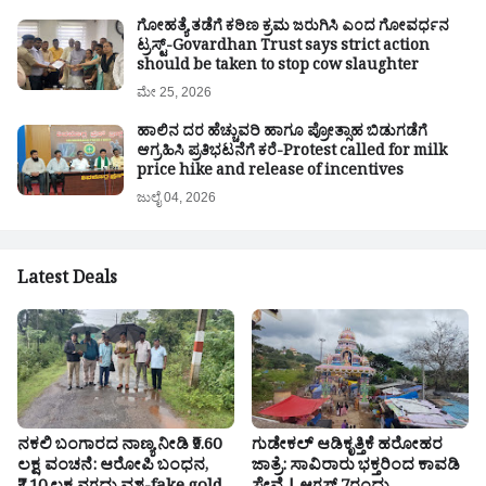
ಗೋಹತ್ಯೆ ತಡೆಗೆ ಕಠಿಣ ಕ್ರಮ ಜರುಗಿಸಿ ಎಂದ ಗೋವರ್ಧನ
ಟ್ರಸ್ಟ್-Govardhan Trust says strict action
should be taken to stop cow slaughter
ಮೇ 25, 2026
ಹಾಲಿನ ದರ ಹೆಚ್ಚುವರಿ ಹಾಗೂ ಪ್ರೋತ್ಸಾಹ ಬಿಡುಗಡೆಗೆ
ಆಗ್ರಹಿಸಿ ಪ್ರತಿಭಟನೆಗೆ ಕರೆ-Protest called for milk
price hike and release of incentives
ಜುಲೈ 04, 2026
Latest Deals
ನಕಲಿ ಬಂಗಾರದ ನಾಣ್ಯ ನೀಡಿ ₹9.60
ಗುಡೇಕಲ್ ಆಡಿಕೃತ್ತಿಕೆ ಹರೋಹರ
ಲಕ್ಷ ವಂಚನೆ: ಆರೋಪಿ ಬಂಧನ,
ಜಾತ್ರೆ: ಸಾವಿರಾರು ಭಕ್ತರಿಂದ ಕಾವಡಿ