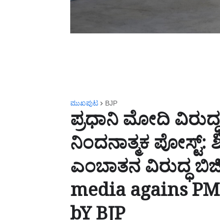
ಮುಖಪುಟ
BJP
ಪ್ರಧಾನಿ ಮೋದಿ ವಿರುದ
ನಿಂದನಾತ್ಮಕ ಪೋಸ್ಟ್‌:
ಎಂಬಾತನ ವಿರುದ್ಧ ಬಿಜ
media agains PM
bY BJP