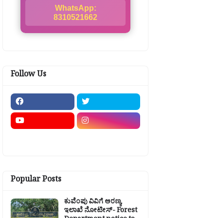
WhatsApp:
8310521662
Follow Us
Popular Posts
ಕುವೆಂಪು ವಿವಿಗೆ ಅರಣ್ಯ
ಇಲಾಖೆ ನೋಟೀಸ್- Forest