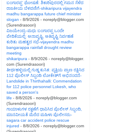
ಬಂಗಾರಪ್ಪ’ ಘೋಷಣೆ: ಶಿಕಾರಿಪುರದಲ್ಲಿ ಗಮನ ಸೆಳೆದ
ರಾಜಕೀಯ ಬೆಳವಣಿಗೆ-shikaripura vijayendra
madhu bangarappa future chief minister
slogan
- 8/9/2026
- noreply@blogger.com
(Surendrasoori)
ವಿಜಯೇಂದ್ರ–ಮಧು ಬಂಗಾರಪ್ಪ ಒಂದೇ
ವೇದಿಕೆಯಲ್ಲಿ: ಅನಾವೃಷ್ಟಿ, ಅತಿವೃಷ್ಟಿ ನಿರ್ವಹಣೆ
ಕುರಿತು ಮಹತ್ವದ ಸಭೆ-vijayendra madhu
bangarappa rainfall drought review
meeting
shikaripura
- 8/9/2026
- noreply@blogger.
com (Surendrasoori)
ತೀರ್ಥಹಳ್ಳಿಯಲ್ಲಿ ಗುಡ್ಡ ಕುಸಿತ: ವ್ಯಕ್ತಿಯ ಪ್ರಾಣ ರಕ್ಷಿಸಿದ
112 ಪೊಲೀಸ್ ಸಿಬ್ಬಂದಿ ಲೋಕೇಶ್‌ಗೆ ಅಭಿನಂದನೆ-
Landslide in Thirthahalli: Commendation
for 112 police personnel Lokesh, who
saved a person's
life
- 8/8/2026
- noreply@blogger.com
(Surendrasoori)
ಗಾಯಾಳುಗಳ ರಕ್ಷಣೆಗೆ ಧಾವಿಸಿದ ಪೊಲೀಸ್ ಸಿಬ್ಬಂದಿ,
ಮಾನವೀಯತೆ ಮೆರೆದ ಮಹಿಳಾ ಪೊಲೀಸರು-
sagara car accident police rescue
injured
- 8/8/2026
- noreply@blogger.com
(Surendrasoori)