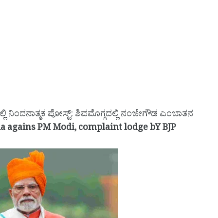
ಲಿ ನಿಂದನಾತ್ಮಕ ಪೋಸ್ಟ್‌: ಶಿವಮೊಗ್ಗದಲ್ಲಿ ನಂಜೇಗೌಡ ಎಂಬಾತನ
ia agains PM Modi, complaint lodge bY BJP