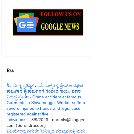
Rss
ಶಿವಮೊಗ್ಗ ಪ್ರತಿಷ್ಥಿತ ಗಾರ್ಮೆಂಟ್ಸ್‌ನಲ್ಲಿ ಕ್ರೇನ್ ಅವಘಡ:
ಕಾರ್ಮಿಕನ ಕೈ-ಕಾಲುಗಳಿಗೆ ಗಂಭೀರ ಗಾಯ, ಐವರ
ವಿರುದ್ಧ ಪ್ರಕರಣ- Crane accident at famous
Garments in Shivamogga: Worker suffers
severe injuries to hands and legs; case
registered against five
individuals.
- 8/9/2026
- noreply@blogger.
com (Surendrasoori)
ವಿಜಯೇಂದ್ರ ಎದುರೇ ‘ಭವಿಷ್ಯದ ಮುಖ್ಯಮಂತ್ರಿ ಮಧು