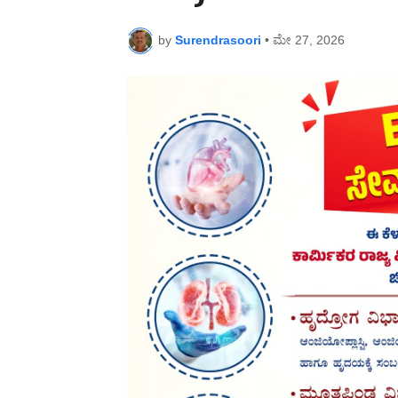
by
Surendrasoori
•
ಮೇ 27, 2026