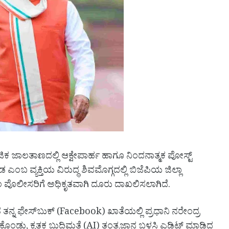
ಿಕ ಜಾಲತಾಣದಲ್ಲಿ ಆಕ್ಷೇಪಾರ್ಹ ಹಾಗೂ ನಿಂದನಾತ್ಮಕ ಪೋಸ್ಟ್
್ಯಕ್ತಿಯ ವಿರುದ್ಧ ಶಿವಮೊಗ್ಗದಲ್ಲಿ ಬಿಜೆಪಿಯ ಜಿಲ್ಲಾ
 ಪೊಲೀಸರಿಗೆ ಅಧಿಕೃತವಾಗಿ ದೂರು ದಾಖಲಿಸಲಾಗಿದೆ.
್ನ ಫೇಸ್‌ಬುಕ್ (Facebook) ಖಾತೆಯಲ್ಲಿ ಪ್ರಧಾನಿ ನರೇಂದ್ರ
, ಕೃತಕ ಬುದ್ಧಿಮತ್ತೆ (AI) ತಂತ್ರಜ್ಞಾನ ಬಳಸಿ ಎಡಿಟ್ ಮಾಡಿದ