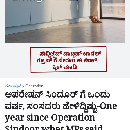
ಮುಖಪುಟ
Operation
ಆಪರೇಷನ್ ಸಿಂದೂರ್ ಗೆ ಒಂದು
ವರ್ಷ, ಸಂಸದರು ಹೇಳಿದ್ದಿಷ್ಟು-One
year since Operation