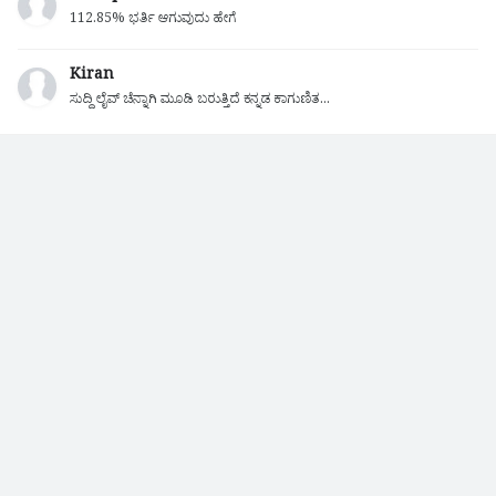
112.85% ಭರ್ತಿ ಆಗುವುದು ಹೇಗೆ
Kiran
ಸುದ್ದಿ ಲೈವ್ ಚೆನ್ನಾಗಿ ಮೂಡಿ ಬರುತ್ತಿದೆ ಕನ್ನಡ ಕಾಗುಣಿತ...