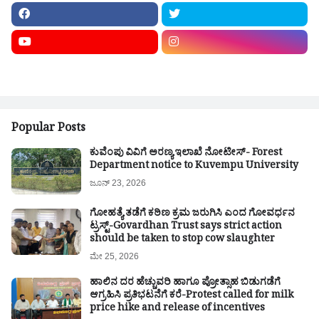
Popular Posts
ಕುವೆಂಪು ವಿವಿಗೆ ಅರಣ್ಯ ಇಲಾಖೆ ನೋಟೀಸ್- Forest
Department notice to Kuvempu University
ಜೂನ್ 23, 2026
ಗೋಹತ್ಯೆ ತಡೆಗೆ ಕಠಿಣ ಕ್ರಮ ಜರುಗಿಸಿ ಎಂದ ಗೋವರ್ಧನ
ಟ್ರಸ್ಟ್-Govardhan Trust says strict action
should be taken to stop cow slaughter
ಮೇ 25, 2026
ಹಾಲಿನ ದರ ಹೆಚ್ಚುವರಿ ಹಾಗೂ ಪ್ರೋತ್ಸಾಹ ಬಿಡುಗಡೆಗೆ
ಆಗ್ರಹಿಸಿ ಪ್ರತಿಭಟನೆಗೆ ಕರೆ-Protest called for milk
price hike and release of incentives