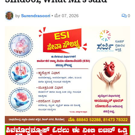
Sindoor, what MPs said
by
Surendrasoori
•
ಮೇ 07, 2026
0