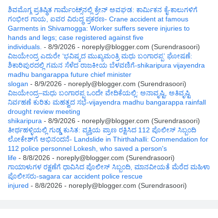
ಶಿವಮೊಗ್ಗ ಪ್ರತಿಷ್ಥಿತ ಗಾರ್ಮೆಂಟ್ಸ್‌ನಲ್ಲಿ ಕ್ರೇನ್ ಅವಘಡ: ಕಾರ್ಮಿಕನ ಕೈ-ಕಾಲುಗಳಿಗೆ
ಗಂಭೀರ ಗಾಯ, ಐವರ ವಿರುದ್ಧ ಪ್ರಕರಣ- Crane accident at famous
Garments in Shivamogga: Worker suffers severe injuries to
hands and legs; case registered against five
individuals.
- 8/9/2026
- noreply@blogger.com (Surendrasoori)
ವಿಜಯೇಂದ್ರ ಎದುರೇ ‘ಭವಿಷ್ಯದ ಮುಖ್ಯಮಂತ್ರಿ ಮಧು ಬಂಗಾರಪ್ಪ’ ಘೋಷಣೆ:
ಶಿಕಾರಿಪುರದಲ್ಲಿ ಗಮನ ಸೆಳೆದ ರಾಜಕೀಯ ಬೆಳವಣಿಗೆ-shikaripura vijayendra
madhu bangarappa future chief minister
slogan
- 8/9/2026
- noreply@blogger.com (Surendrasoori)
ವಿಜಯೇಂದ್ರ–ಮಧು ಬಂಗಾರಪ್ಪ ಒಂದೇ ವೇದಿಕೆಯಲ್ಲಿ: ಅನಾವೃಷ್ಟಿ, ಅತಿವೃಷ್ಟಿ
ನಿರ್ವಹಣೆ ಕುರಿತು ಮಹತ್ವದ ಸಭೆ-vijayendra madhu bangarappa rainfall
drought review meeting
shikaripura
- 8/9/2026
- noreply@blogger.com (Surendrasoori)
ತೀರ್ಥಹಳ್ಳಿಯಲ್ಲಿ ಗುಡ್ಡ ಕುಸಿತ: ವ್ಯಕ್ತಿಯ ಪ್ರಾಣ ರಕ್ಷಿಸಿದ 112 ಪೊಲೀಸ್ ಸಿಬ್ಬಂದಿ
ಲೋಕೇಶ್‌ಗೆ ಅಭಿನಂದನೆ- Landslide in Thirthahalli: Commendation for
112 police personnel Lokesh, who saved a person's
life
- 8/8/2026
- noreply@blogger.com (Surendrasoori)
ಗಾಯಾಳುಗಳ ರಕ್ಷಣೆಗೆ ಧಾವಿಸಿದ ಪೊಲೀಸ್ ಸಿಬ್ಬಂದಿ, ಮಾನವೀಯತೆ ಮೆರೆದ ಮಹಿಳಾ
ಪೊಲೀಸರು-sagara car accident police rescue
injured
- 8/8/2026
- noreply@blogger.com (Surendrasoori)