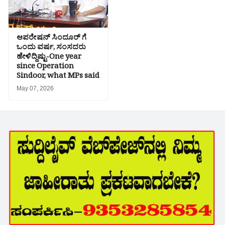
ಆಪರೇಷನ್ ಸಿಂದೂರ್ ಗೆ
ಒಂದು ವರ್ಷ, ಸಂಸದರು
ಹೇಳಿದ್ದಿಷ್ಟು-One year
since Operation
Sindoor, what MPs said
May 07, 2026