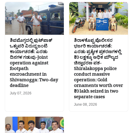
ಶಿವಮೊಗ್ಗದಲ್ಲಿ ಫುಟ್‌ಪಾತ್
ಶಿರಾಳಕೊಪ್ಪ ಪೊಲೀಸರ
ಒತ್ತುವರಿ ವಿರುದ್ಧ ಜಂಟಿ
ಭರ್ಜರಿ ಕಾರ್ಯಾಚರಣೆ:
ಕಾರ್ಯಾಚರಣೆ: ಎರಡು
ಎರಡು ಪ್ರತ್ಯೇಕ ಪ್ರಕರಣಗಳಲ್ಲಿ
ದಿನಗಳ ಗಡುವು-Joint
₹10 ಲಕ್ಷಕ್ಕೂ ಅಧಿಕ ಮೌಲ್ಯದ
operation against
ಚಿನ್ನಾಭರಣ ವಶ-
footpath
Shiralakoppa police
encroachment in
conduct massive
Shivamogga: Two-day
operation: Gold
deadline
ornaments worth over
₹10 lakh seized in two
July 07, 2026
separate cases
June 08, 2026