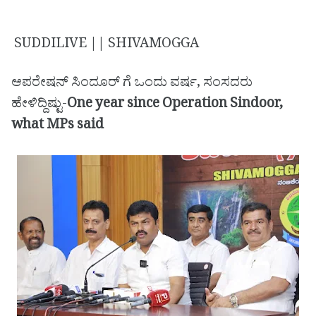
SUDDILIVE || SHIVAMOGGA
ಆಪರೇಷನ್ ಸಿಂದೂರ್ ಗೆ ಒಂದು ವರ್ಷ, ಸಂಸದರು
ಹೇಳಿದ್ದಿಷ್ಟು-
One year since Operation Sindoor,
what MPs said