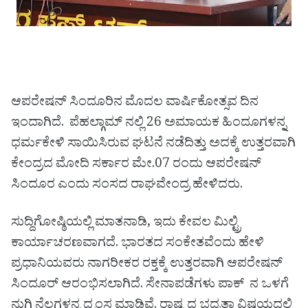
ಆಪರೇಷನ್ ಸಿಂದೂರಿನ ಮೊದಲ ವಾರ್ಷಿಕೋತ್ಸವ ದಿನ
ಇಂದಾಗಿದೆ. ಪೆಹಲ್ಗಾಮ್ ನಲ್ಲಿ 26 ಅಮಾಯಕ ಹಿಂದೂಗಳನ್ನ
ಧರ್ಮಕೇಳಿ ಸಾಯಿಸಿರುವ ಘಟನೆ ನಡೆದಿತ್ತು ಅದಕ್ಕೆ ಉತ್ತರವಾಗಿ
ಕೇಂದ್ರದ ಮೋದಿ ಸರ್ಕಾರ ಮೇ.07 ರಂದು ಆಪರೇಷನ್
ಸಿಂದೂರ ಎಂದು ಸಂಸದ ರಾಘವೇಂದ್ರ ಹೇಳಿದರು.
ಸುದ್ದಿಗೋಷ್ಠಿಯಲ್ಲಿ ಮಾತನಾಡಿ, ಇದು ಕೇವಲ ಮಿಲ್ಟ್ರಿ
ಕಾರ್ಯಾಚರಣವಾಗದೆ. ಭಾರತದ ಸಂಕೇತವೆಂದು ಹೇಳಿ
ಪ್ರಧಾನಿಯವರು ನಾಗರೀಕರ ರಕ್ತಕ್ಕೆ ಉತ್ತರವಾಗಿ ಆಪರೇಷನ್
ಸಿಂದೂರ್ ಆರಂಭಿಸಲಾಗಿದೆ. ಸೇನಾಪಡೆಗಳು ಪಾಕ್ ನ ಒಳಗೆ
ನುಗ್ಗಿ ನೆಲಗಳನ್ನ ಧ್ವಂಸ ಮಾಡಿವೆ. ರಾಷ್ಟ್ರದ ಭದ್ರತಾ ವಿಷಯದಲ್ಲಿ