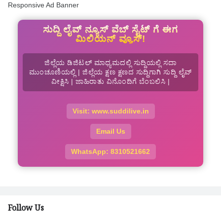
Responsive Ad Banner
ಸುದ್ದಿ ಲೈವ್ ನ್ಯೂಸ್ ವೆಬ್ ಸೈಟ್ ಗೆ ಈಗ
ಮಿಲಿಯನ್ ವ್ಯೂಸ್!
ಜಿಲ್ಲೆಯ ಡಿಜಿಟಲ್ ಮಾಧ್ಯಮದಲ್ಲಿ ಸುದ್ದಿಯಲ್ಲಿ ಸದಾ
ಮುಂಚೂಣಿಯಲ್ಲಿ | ಜಿಲ್ಲೆಯ ಕ್ಷಣ ಕ್ಷಣದ ಸುದ್ದಿಗಾಗಿ ಸುದ್ದಿ ಲೈವ್
ವೀಕ್ಷಿಸಿ | ಜಾಹಿರಾತು ವಿನೊಂದಿಗೆ ಬೆಂಬಲಿಸಿ |
Visit: www.suddilive.in
Email Us
WhatsApp: 8310521662
Follow Us