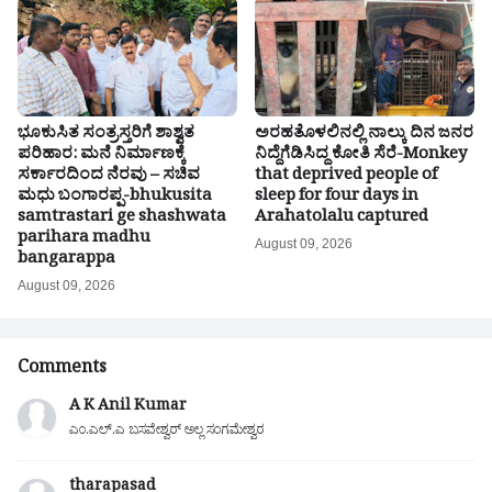
ಭೂಕುಸಿತ ಸಂತ್ರಸ್ತರಿಗೆ ಶಾಶ್ವತ
ಅರಹತೊಳಲಿನಲ್ಲಿ ನಾಲ್ಕು ದಿನ ಜನರ
ಪರಿಹಾರ: ಮನೆ ನಿರ್ಮಾಣಕ್ಕೆ
ನಿದ್ದೆಗೆಡಿಸಿದ್ದ ಕೋತಿ ಸೆರೆ-Monkey
ಸರ್ಕಾರದಿಂದ ನೆರವು – ಸಚಿವ
that deprived people of
ಮಧು ಬಂಗಾರಪ್ಪ-bhukusita
sleep for four days in
samtrastari ge shashwata
Arahatolalu captured
parihara madhu
August 09, 2026
bangarappa
August 09, 2026
Comments
A K Anil Kumar
ಎಂ.ಎಲ್.ಎ ಬಸವೇಶ್ವರ್ ಅಲ್ಲ ಸಂಗಮೇಶ್ವರ
tharapasad