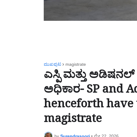
ಮುಖಪುಟ
magistrate
ಎಸ್ಪಿ ಮತ್ತು ಅಡಿಷನಲ್ ಎ
ಅಧಿಕಾರ- SP and Ad
henceforth have 
magistrate
by
Surendrasoori
•
ಮೇ 22, 2026