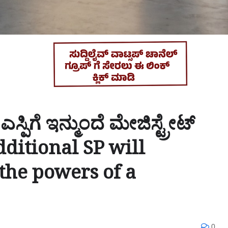
ಸ್ಪಿಗೆ ಇನ್ಮುಂದೆ ಮೇಜಿಸ್ಟ್ರೇಟ್
ditional SP will
the powers of a
0