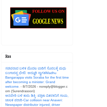
Rss
ಸಚಿವರಾದ ಬಳಿಕ ಮೊದಲ ಬಾರಿಗೆ ಸೊರಬಕ್ಕೆ ಮಧು
ಬಂಗಾರಪ್ಪ ಭೇಟಿ: ಅದ್ದೂರಿ ಸ್ವಾಗತMadhu
Bangarappa visits Soraba for the first time
after becoming a minister: Grand
welcome.
- 8/7/2026
- noreply@blogger.c
om (Surendrasoori)
ಆನವೇರಿ ಬಳಿ ಕಾರು ಡಿಕ್ಕಿ: ಪತ್ರಿಕಾ ವಿತರಕನಿಗೆ ಗಾಯ,
ಚಾಲಕ ಪರಾರಿ-Car collision near Anaveri:
Newspaper distributor injured, driver