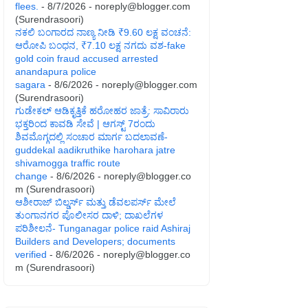
flees.
- 8/7/2026
- noreply@blogger.com
(Surendrasoori)
ನಕಲಿ ಬಂಗಾರದ ನಾಣ್ಯ ನೀಡಿ ₹9.60 ಲಕ್ಷ ವಂಚನೆ:
ಆರೋಪಿ ಬಂಧನ, ₹7.10 ಲಕ್ಷ ನಗದು ವಶ-fake
gold coin fraud accused arrested
anandapura police
sagara
- 8/6/2026
- noreply@blogger.com
(Surendrasoori)
ಗುಡೇಕಲ್ ಆಡಿಕೃತ್ತಿಕೆ ಹರೋಹರ ಜಾತ್ರೆ: ಸಾವಿರಾರು
ಭಕ್ತರಿಂದ ಕಾವಡಿ ಸೇವೆ | ಆಗಸ್ಟ್ 7ರಂದು
ಶಿವಮೊಗ್ಗದಲ್ಲಿ ಸಂಚಾರ ಮಾರ್ಗ ಬದಲಾವಣೆ-
guddekal aadikruthike harohara jatre
shivamogga traffic route
change
- 8/6/2026
- noreply@blogger.co
m (Surendrasoori)
ಆಶೀರಾಜ್ ಬಿಲ್ಡರ್ಸ್ ಮತ್ತು ಡೆವಲಪರ್ಸ್ ಮೇಲೆ
ತುಂಗಾನಗರ ಪೊಲೀಸರ ದಾಳಿ; ದಾಖಲೆಗಳ
ಪರಿಶೀಲನೆ- Tunganagar police raid Ashiraj
Builders and Developers; documents
verified
- 8/6/2026
- noreply@blogger.co
m (Surendrasoori)