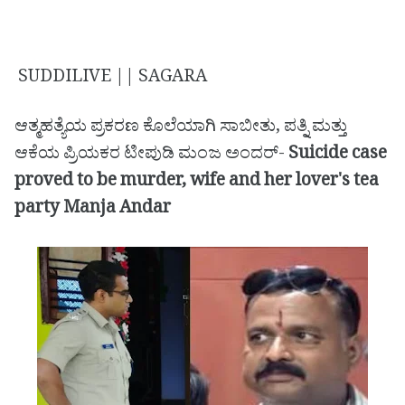
SUDDILIVE || SAGARA
ಆತ್ಮಹತ್ಯೆಯ ಪ್ರಕರಣ ಕೊಲೆಯಾಗಿ ಸಾಬೀತು, ಪತ್ನಿ ಮತ್ತು
ಆಕೆಯ ಪ್ರಿಯಕರ ಟೀಪುಡಿ ಮಂಜ ಅಂದರ್-
Suicide case
proved to be murder, wife and her lover's tea
party Manja Andar