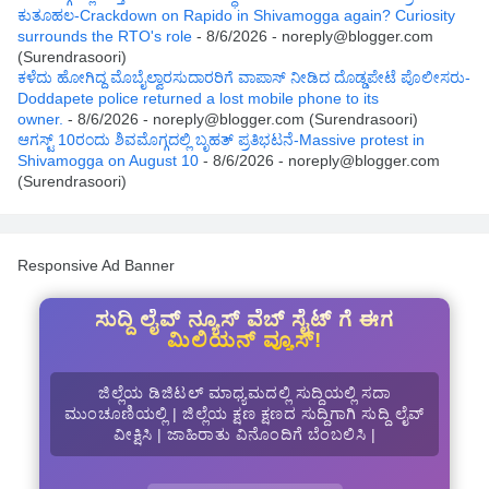
ಕುತೂಹಲ-Crackdown on Rapido in Shivamogga again? Curiosity
surrounds the RTO's role
- 8/6/2026
- noreply@blogger.com
(Surendrasoori)
ಕಳೆದು ಹೋಗಿದ್ದ ಮೊಬೈಲ್ವಾರಸುದಾರರಿಗೆ ವಾಪಾಸ್ ನೀಡಿದ ದೊಡ್ಡಪೇಟೆ ಪೊಲೀಸರು-
Doddapete police returned a lost mobile phone to its
owner.
- 8/6/2026
- noreply@blogger.com (Surendrasoori)
ಆಗಸ್ಟ್‌ 10ರಂದು ಶಿವಮೊಗ್ಗದಲ್ಲಿ ಬೃಹತ್ ಪ್ರತಿಭಟನೆ-Massive protest in
Shivamogga on August 10
- 8/6/2026
- noreply@blogger.com
(Surendrasoori)
Responsive Ad Banner
ಸುದ್ದಿ ಲೈವ್ ನ್ಯೂಸ್ ವೆಬ್ ಸೈಟ್ ಗೆ ಈಗ
ಮಿಲಿಯನ್ ವ್ಯೂಸ್!
ಜಿಲ್ಲೆಯ ಡಿಜಿಟಲ್ ಮಾಧ್ಯಮದಲ್ಲಿ ಸುದ್ದಿಯಲ್ಲಿ ಸದಾ
ಮುಂಚೂಣಿಯಲ್ಲಿ | ಜಿಲ್ಲೆಯ ಕ್ಷಣ ಕ್ಷಣದ ಸುದ್ದಿಗಾಗಿ ಸುದ್ದಿ ಲೈವ್
ವೀಕ್ಷಿಸಿ | ಜಾಹಿರಾತು ವಿನೊಂದಿಗೆ ಬೆಂಬಲಿಸಿ |