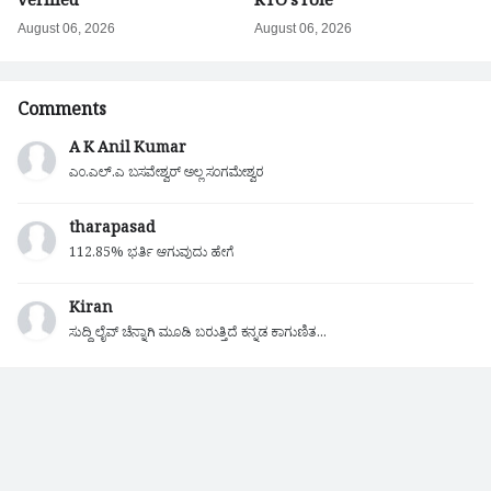
verified
RTO's role
August 06, 2026
August 06, 2026
Comments
A K Anil Kumar
ಎಂ.ಎಲ್.ಎ ಬಸವೇಶ್ವರ್ ಅಲ್ಲ ಸಂಗಮೇಶ್ವರ
tharapasad
112.85% ಭರ್ತಿ ಆಗುವುದು ಹೇಗೆ
Kiran
ಸುದ್ದಿ ಲೈವ್ ಚೆನ್ನಾಗಿ ಮೂಡಿ ಬರುತ್ತಿದೆ ಕನ್ನಡ ಕಾಗುಣಿತ...