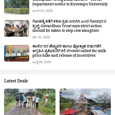
ಕುವೆಂಪು ವಿವಿಗೆ ಅರಣ್ಯ ಇಲಾಖೆ ನೋಟೀಸ್- Forest
Department notice to Kuvempu University
ಜೂನ್ 23, 2026
ಗೋಹತ್ಯೆ ತಡೆಗೆ ಕಠಿಣ ಕ್ರಮ ಜರುಗಿಸಿ ಎಂದ ಗೋವರ್ಧನ
ಟ್ರಸ್ಟ್-Govardhan Trust says strict action
should be taken to stop cow slaughter
ಮೇ 25, 2026
ಹಾಲಿನ ದರ ಹೆಚ್ಚುವರಿ ಹಾಗೂ ಪ್ರೋತ್ಸಾಹ ಬಿಡುಗಡೆಗೆ
ಆಗ್ರಹಿಸಿ ಪ್ರತಿಭಟನೆಗೆ ಕರೆ-Protest called for milk
price hike and release of incentives
ಜುಲೈ 04, 2026
Latest Deals