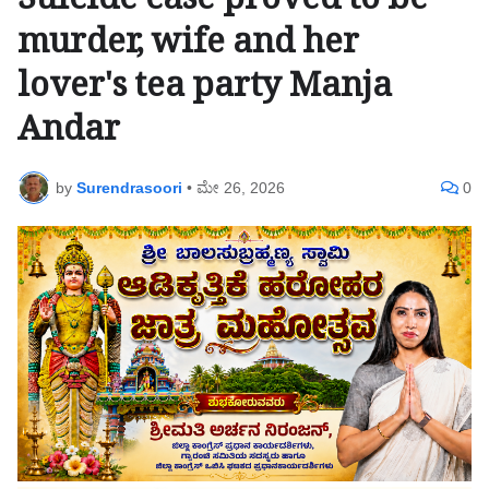
Suicide case proved to be
murder, wife and her
lover's tea party Manja
Andar
by
Surendrasoori
•
ಮೇ 26, 2026
0