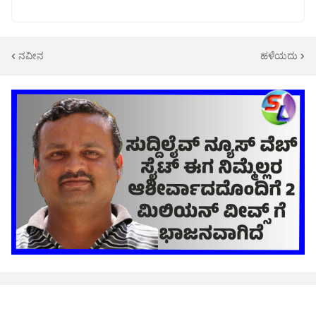
ನವೀನ
ಹಳೆಯದು