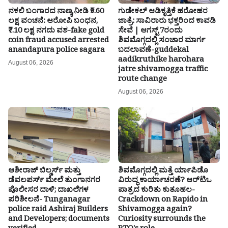
ನಕಲಿ ಬಂಗಾರದ ನಾಣ್ಯ ನೀಡಿ ₹9.60
ಗುಡೇಕಲ್ ಆಡಿಕೃತ್ತಿಕೆ ಹರೋಹರ
ಲಕ್ಷ ವಂಚನೆ: ಆರೋಪಿ ಬಂಧನ,
ಜಾತ್ರೆ: ಸಾವಿರಾರು ಭಕ್ತರಿಂದ ಕಾವಡಿ
₹7.10 ಲಕ್ಷ ನಗದು ವಶ-fake gold
ಸೇವೆ | ಆಗಸ್ಟ್ 7ರಂದು
coin fraud accused arrested
ಶಿವಮೊಗ್ಗದಲ್ಲಿ ಸಂಚಾರ ಮಾರ್ಗ
anandapura police sagara
ಬದಲಾವಣೆ-guddekal
aadikruthike harohara
August 06, 2026
jatre shivamogga traffic
route change
August 06, 2026
ಆಶೀರಾಜ್ ಬಿಲ್ಡರ್ಸ್ ಮತ್ತು
ಶಿವಮೊಗ್ಗದಲ್ಲಿ ಮತ್ತೆ ರ್ಯಾಪಿಡೊ
ಡೆವಲಪರ್ಸ್ ಮೇಲೆ ತುಂಗಾನಗರ
ವಿರುದ್ಧ ಕಾರ್ಯಾಚರಣೆ? ಆರ್‌ಟಿಒ
ಪೊಲೀಸರ ದಾಳಿ; ದಾಖಲೆಗಳ
ಪಾತ್ರದ ಕುರಿತು ಕುತೂಹಲ-
ಪರಿಶೀಲನೆ- Tunganagar
Crackdown on Rapido in
police raid Ashiraj Builders
Shivamogga again?
and Developers; documents
Curiosity surrounds the