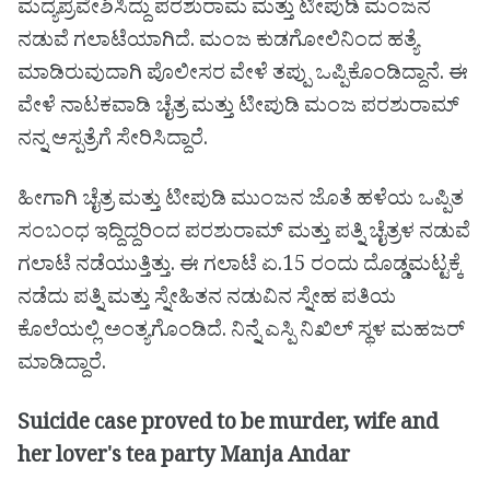
ಮದ್ಯಪ್ರವೇಶಿಸಿದ್ದು ಪರಶುರಾಮ ಮತ್ತು ಟೀಪುಡಿ ಮಂಜನ
ನಡುವೆ ಗಲಾಟೆಯಾಗಿದೆ. ಮಂಜ ಕುಡಗೋಲಿನಿಂದ ಹತ್ಯೆ
ಮಾಡಿರುವುದಾಗಿ ಪೊಲೀಸರ ವೇಳೆ ತಪ್ಪು ಒಪ್ಪಿಕೊಂಡಿದ್ದಾನೆ. ಈ
ವೇಳೆ ನಾಟಕವಾಡಿ ಚೈತ್ರ ಮತ್ತು ಟೀಪುಡಿ ಮಂಜ ಪರಶುರಾಮ್
ನನ್ನ ಆಸ್ಪತ್ರೆಗೆ ಸೇರಿಸಿದ್ದಾರೆ.
ಹೀಗಾಗಿ ಚೈತ್ರ ಮತ್ತು ಟೀಪುಡಿ ಮುಂಜನ ಜೊತೆ ಹಳೆಯ ಒಪ್ಪಿತ
ಸಂಬಂಧ ಇದ್ದಿದ್ದರಿಂದ ಪರಶುರಾಮ್ ಮತ್ತು ಪತ್ನಿ ಚೈತ್ರಳ ನಡುವೆ
ಗಲಾಟೆ ನಡೆಯುತ್ತಿತ್ತು. ಈ ಗಲಾಟೆ ಏ.15 ರಂದು ದೊಡ್ಡಮಟ್ಟಕ್ಕೆ
ನಡೆದು ಪತ್ನಿ ಮತ್ತು ಸ್ನೇಹಿತನ ನಡುವಿನ ಸ್ನೇಹ ಪತಿಯ
ಕೊಲೆಯಲ್ಲಿ ಅಂತ್ಯಗೊಂಡಿದೆ. ನಿನ್ನೆ ಎಸ್ಪಿ ನಿಖಿಲ್ ಸ್ಥಳ ಮಹಜರ್
ಮಾಡಿದ್ದಾರೆ.
Suicide case proved to be murder, wife and
her lover's tea party Manja Andar