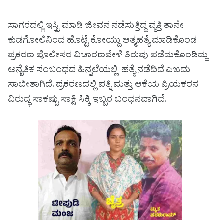
ಸಾಗರದಲ್ಲಿ ಇಸ್ತ್ರಿ ಮಾಡಿ ಜೀವನ ನಡೆಸುತ್ತಿದ್ದ ವ್ಯಕ್ತಿ ತಾನೇ
ಕುಡಗೋಲಿನಿಂದ ಹೊಟ್ಟೆ ಕೋಯ್ದು ಆತ್ಮಹತ್ಯೆ ಮಾಡಿಕೊಂಡ
ಪ್ರಕರಣ ಪೊಲೀಸರ ವಿಚಾರಣವೇಳೆ ತಿರುವು ಪಡೆದುಕೊಂಡಿದ್ದು
ಅನೈತಿಕ ಸಂಬಂಧದ ಹಿನ್ನಲೆಯಲ್ಲಿ ಹತ್ಯೆ ನಡೆದಿದೆ ಎಙದು
ಸಾಬೀತಾಗಿದೆ. ಪ್ರಕರಣದಲ್ಲಿ ಪತ್ನಿ ಮತ್ತು ಆಕೆಯ ಪ್ರಿಯಕರನ
ವಿರುದ್ಧ ಸಾಕಷ್ಟು ಸಾಕ್ಷಿ ಸಿಕ್ಕಿ ಇಬ್ಬರ ಬಂಧನವಾಗಿದೆ.