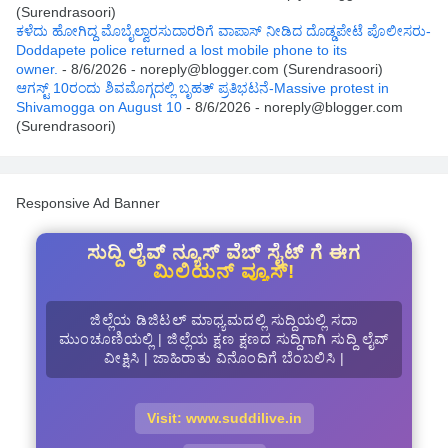
(Surendrasoori)
ಕಳೆದು ಹೋಗಿದ್ದ ಮೊಬೈಲ್ವಾರಸುದಾರರಿಗೆ ವಾಪಾಸ್ ನೀಡಿದ ದೊಡ್ಡಪೇಟೆ ಪೊಲೀಸರು-
Doddapete police returned a lost mobile phone to its
owner.
- 8/6/2026
- noreply@blogger.com (Surendrasoori)
ಆಗಸ್ಟ್‌ 10ರಂದು ಶಿವಮೊಗ್ಗದಲ್ಲಿ ಬೃಹತ್ ಪ್ರತಿಭಟನೆ-Massive protest in
Shivamogga on August 10
- 8/6/2026
- noreply@blogger.com
(Surendrasoori)
Responsive Ad Banner
ಸುದ್ದಿ ಲೈವ್ ನ್ಯೂಸ್ ವೆಬ್ ಸೈಟ್ ಗೆ ಈಗ
ಮಿಲಿಯನ್ ವ್ಯೂಸ್!
ಜಿಲ್ಲೆಯ ಡಿಜಿಟಲ್ ಮಾಧ್ಯಮದಲ್ಲಿ ಸುದ್ದಿಯಲ್ಲಿ ಸದಾ
ಮುಂಚೂಣಿಯಲ್ಲಿ | ಜಿಲ್ಲೆಯ ಕ್ಷಣ ಕ್ಷಣದ ಸುದ್ದಿಗಾಗಿ ಸುದ್ದಿ ಲೈವ್
ವೀಕ್ಷಿಸಿ | ಜಾಹಿರಾತು ವಿನೊಂದಿಗೆ ಬೆಂಬಲಿಸಿ |
Visit: www.suddilive.in