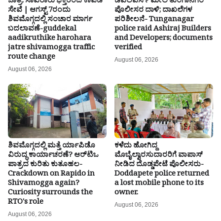
ಜಾತ್ರೆ: ಸಾವಿರಾರು ಭಕ್ತರಿಂದ ಕಾವಡಿ
ಡೆವಲಪರ್ಸ್ ಮೇಲೆ ತುಂಗಾನಗರ
ಸೇವೆ | ಆಗಸ್ಟ್ 7ರಂದು
ಪೊಲೀಸರ ದಾಳಿ; ದಾಖಲೆಗಳ
ಶಿವಮೊಗ್ಗದಲ್ಲಿ ಸಂಚಾರ ಮಾರ್ಗ
ಪರಿಶೀಲನೆ- Tunganagar
ಬದಲಾವಣೆ-guddekal
police raid Ashiraj Builders
aadikruthike harohara
and Developers; documents
jatre shivamogga traffic
verified
route change
August 06, 2026
August 06, 2026
ಶಿವಮೊಗ್ಗದಲ್ಲಿ ಮತ್ತೆ ರ್ಯಾಪಿಡೊ
ಕಳೆದು ಹೋಗಿದ್ದ
ವಿರುದ್ಧ ಕಾರ್ಯಾಚರಣೆ? ಆರ್‌ಟಿಒ
ಮೊಬೈಲ್ವಾರಸುದಾರರಿಗೆ ವಾಪಾಸ್
ಪಾತ್ರದ ಕುರಿತು ಕುತೂಹಲ-
ನೀಡಿದ ದೊಡ್ಡಪೇಟೆ ಪೊಲೀಸರು-
Crackdown on Rapido in
Doddapete police returned
Shivamogga again?
a lost mobile phone to its
Curiosity surrounds the
owner.
RTO's role
August 06, 2026
August 06, 2026