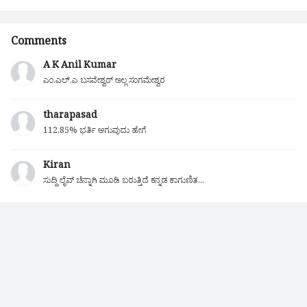
Comments
A K Anil Kumar
ಎಂ.ಎಲ್.ಎ ಬಸವೇಶ್ವರ್ ಅಲ್ಲ ಸಂಗಮೇಶ್ವರ
tharapasad
112.85% ಭರ್ತಿ ಆಗುವುದು ಹೇಗೆ
Kiran
ಸುದ್ದಿ ಲೈವ್ ಚೆನ್ನಾಗಿ ಮೂಡಿ ಬರುತ್ತಿದೆ ಕನ್ನಡ ಕಾಗುಣಿತ...