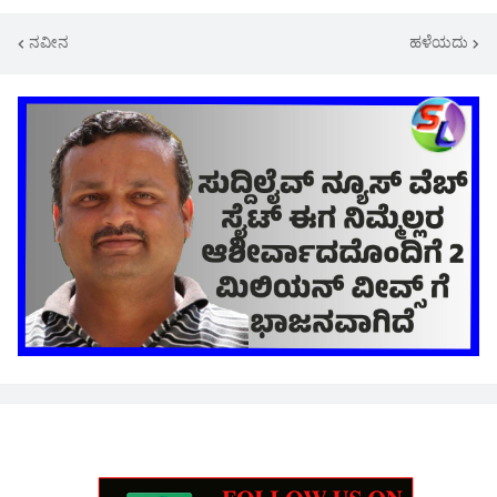
ನವೀನ
ಹಳೆಯದು