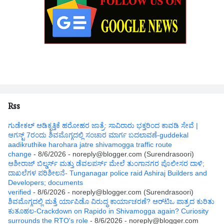
Rss
ಗುಡೇಕಲ್ ಆಡಿಕೃತ್ತಿಕೆ ಹರೋಹರ ಜಾತ್ರೆ: ಸಾವಿರಾರು ಭಕ್ತರಿಂದ ಕಾವಡಿ ಸೇವೆ |
ಆಗಸ್ಟ್ 7ರಂದು ಶಿವಮೊಗ್ಗದಲ್ಲಿ ಸಂಚಾರ ಮಾರ್ಗ ಬದಲಾವಣೆ-guddekal
aadikruthike harohara jatre shivamogga traffic route
change
- 8/6/2026
- noreply@blogger.com (Surendrasoori)
ಆಶೀರಾಜ್ ಬಿಲ್ಡರ್ಸ್ ಮತ್ತು ಡೆವಲಪರ್ಸ್ ಮೇಲೆ ತುಂಗಾನಗರ ಪೊಲೀಸರ ದಾಳಿ;
ದಾಖಲೆಗಳ ಪರಿಶೀಲನೆ- Tunganagar police raid Ashiraj Builders and
Developers; documents
verified
- 8/6/2026
- noreply@blogger.com (Surendrasoori)
ಶಿವಮೊಗ್ಗದಲ್ಲಿ ಮತ್ತೆ ರ್ಯಾಪಿಡೊ ವಿರುದ್ಧ ಕಾರ್ಯಾಚರಣೆ? ಆರ್‌ಟಿಒ ಪಾತ್ರದ ಕುರಿತು
ಕುತೂಹಲ-Crackdown on Rapido in Shivamogga again? Curiosity
surrounds the RTO's role
- 8/6/2026
- noreply@blogger.com