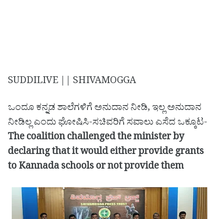
SUDDILIVE || SHIVAMOGGA
ಒಂದೂ ಕನ್ನಡ ಶಾಲೆಗಳಿಗೆ ಅನುದಾನ ನೀಡಿ, ಇಲ್ಲ ಅನುದಾನ
ನೀಡಿಲ್ಲ ಎಂದು ಘೋಷಿಸಿ-ಸಚಿವರಿಗೆ ಸವಾಲು ಎಸೆದ ಒಕ್ಕೂಟ-
The coalition challenged the minister by
declaring that it would either provide grants
to Kannada schools or not provide them