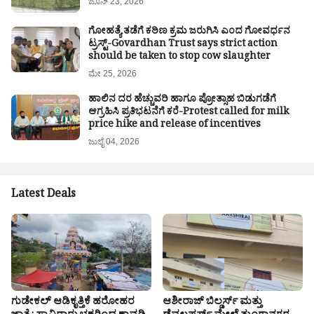
ಜೂನ್ 23, 2026
ಗೋಹತ್ಯೆ ತಡೆಗೆ ಕಠಿಣ ಕ್ರಮ ಜರುಗಿಸಿ ಎಂದ ಗೋವರ್ಧನ
ಟ್ರಸ್ಟ್-Govardhan Trust says strict action
should be taken to stop cow slaughter
ಮೇ 25, 2026
ಹಾಲಿನ ದರ ಹೆಚ್ಚುವರಿ ಹಾಗೂ ಪ್ರೋತ್ಸಾಹ ಬಿಡುಗಡೆಗೆ
ಆಗ್ರಹಿಸಿ ಪ್ರತಿಭಟನೆಗೆ ಕರೆ-Protest called for milk
price hike and release of incentives
ಜುಲೈ 04, 2026
Latest Deals
ಗುಡೇಕಲ್ ಆಡಿಕೃತ್ತಿಕೆ ಹರೋಹರ
ಆಶೀರಾಜ್ ಬಿಲ್ಡರ್ಸ್ ಮತ್ತು