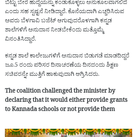
ಬಿಟ್ಟು ಬೇರೆ ಹುದ್ದೆಯನ್ನು ಕಂಡುಕೊಳ್ಳಲು ಅನುಕೂಲವಾಗಲಿದೆ
ಎಂದು ಸಹ ಸ್ಪಷ್ಟನೆ ನೀಡಿದ್ದಾರೆ. ಕೊನೆಯದಾಗಿ ಎಚ್ಚರಿಸಿರುವ
ಅವರು ಬೆಳಗಾವಿ ಬಜೆಟ್ ಆಗುವುದರೊಳಗಾಗಿ ಕನ್ನಡ
ಶಾಲೆಗಳಿಗೆ ಅನುದಾನ ನೀಡಬೇಕೆಂದು ಮತ್ತೊಮ್ಮೆ
ವಿನಂತಿಸಿದ್ದಾರೆ.
ಕನ್ನಡ ಶಾಲೆ ಕಾಲೇಜುಗಳಿಗೆ ಅನುದಾನ ಬಿಡುಗಡೆ ಮಾಡದಿದ್ದರೆ
ಜೂ.5 ರಂದು ಪರಿಸರ ದಿನಾಚರಣೆಯ ದಿನದಂದು ಶಿಕ್ಷಣ
ಸಚಿವರನ್ನೇ‌ ಮುತ್ತಿಗೆ ಹಾಕುವುದಾಗಿ ಆಗ್ರಿಸಿದರು.
The coalition challenged the minister by
declaring that it would either provide grants
to Kannada schools or not provide them