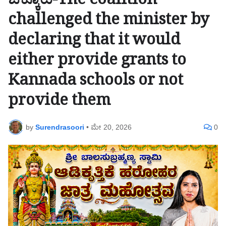
ಒಕ್ಕೂಟ-The coalition
challenged the minister by
declaring that it would
either provide grants to
Kannada schools or not
provide them
by
Surendrasoori
•
ಮೇ 20, 2026
0