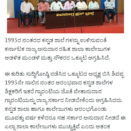
1995ರ ನಂತರದ ಕನ್ನಡ ಶಾಲೆ ಗಳನ್ನು ಉಳಿಸುವಂತೆ
ಕರ್ನಾಟಕ ರಾಜ್ಯ ಅನುದಾನ ರಹಿತ ಶಾಲಾ ಕಾಲೇಜುಗಳ
ಆಡಳಿತ ಮಂಡಳಿ ಮತ್ತು ನೌಕರರ ಒಕ್ಕೂಟ ಆಗ್ರಹಿಸಿದೆ.
ಈ ಕುರಿತು ಸುದ್ದಿಗೋಷ್ಠಿ ನಡೆಸಿದ ಒಕ್ಕೂಟದ ಅಧ್ಯಕ್ಷ ಬಿಸಿ ಶಿವಪ್ಪ
1995ನೇ ಸಾಲಿನ ನಂತರ ಆರಂಭವಾದ ಕನ್ನಡ ಶಾಲೆಗಳ
ಶಿಕ್ಷಕರಿಗೆ ಇತರೆ ಗ್ಯಾರಂಟಿಯ ಜೊತೆ ವೇತಾನುದಾನ
ಗ್ಯಾರಂಟಿಯನ್ನು ರಾಜ್ಯ ಸರ್ಕಾರ ನೀಡಬೇಕೆಂದು ಆಗ್ರಹಿಸಿದರು.
ಕನ್ನಡ ಶಾಲಾ ಹಾಗೂ ಕಾಲೇಜುಗಳು ಆರಂಭಗೊಂಡು
ಮೂವತ್ತು ವರ್ಷ ಕಳೆದರೂ ಸಹ ಸರ್ಕಾರ ಅನುದಾನ ನೀಡದೆ ಈ
ಎಲ್ಲಾ ಶಾಲಾ ಕಾಲೇಜುಗಳು ಮುಚ್ಚುತ್ತಿವೆ ಎಂದು ಆತಂಕ