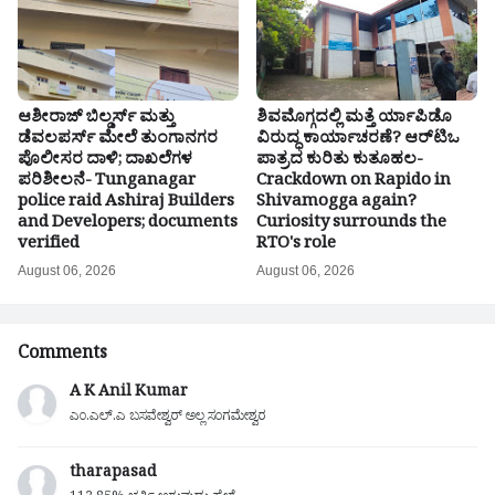
ಆಶೀರಾಜ್ ಬಿಲ್ಡರ್ಸ್ ಮತ್ತು
ಶಿವಮೊಗ್ಗದಲ್ಲಿ ಮತ್ತೆ ರ್ಯಾಪಿಡೊ
ಡೆವಲಪರ್ಸ್ ಮೇಲೆ ತುಂಗಾನಗರ
ವಿರುದ್ಧ ಕಾರ್ಯಾಚರಣೆ? ಆರ್‌ಟಿಒ
ಪೊಲೀಸರ ದಾಳಿ; ದಾಖಲೆಗಳ
ಪಾತ್ರದ ಕುರಿತು ಕುತೂಹಲ-
ಪರಿಶೀಲನೆ- Tunganagar
Crackdown on Rapido in
police raid Ashiraj Builders
Shivamogga again?
and Developers; documents
Curiosity surrounds the
verified
RTO's role
August 06, 2026
August 06, 2026
Comments
A K Anil Kumar
ಎಂ.ಎಲ್.ಎ ಬಸವೇಶ್ವರ್ ಅಲ್ಲ ಸಂಗಮೇಶ್ವರ
tharapasad