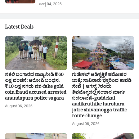
ಜುಲೈ 04, 2026
Latest Deals
ನಕಲಿ ಬಂಗಾರದ ನಾಣ್ಯ ನೀಡಿ ₹9.60
ಗುಡೇಕಲ್ ಆಡಿಕೃತ್ತಿಕೆ ಹರೋಹರ
ಲಕ್ಷ ವಂಚನೆ: ಆರೋಪಿ ಬಂಧನ,
ಜಾತ್ರೆ: ಸಾವಿರಾರು ಭಕ್ತರಿಂದ ಕಾವಡಿ
₹7.10 ಲಕ್ಷ ನಗದು ವಶ-fake gold
ಸೇವೆ | ಆಗಸ್ಟ್ 7ರಂದು
coin fraud accused arrested
ಶಿವಮೊಗ್ಗದಲ್ಲಿ ಸಂಚಾರ ಮಾರ್ಗ
anandapura police sagara
ಬದಲಾವಣೆ-guddekal
aadikruthike harohara
August 06, 2026
jatre shivamogga traffic
route change
August 06, 2026