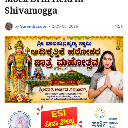
Mock Drill Held in
Shivamogga
by
Surendrasoori
•
ಜೂನ್ 05, 2026
0