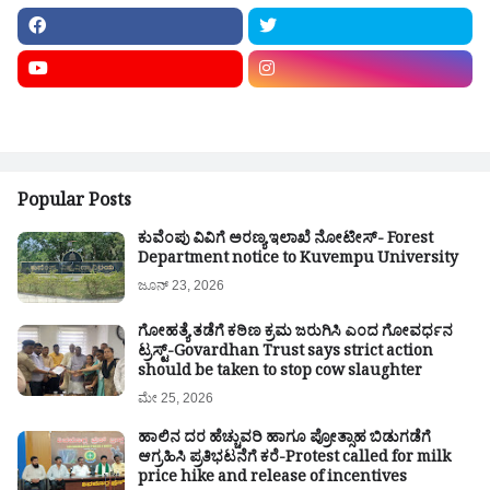
Popular Posts
ಕುವೆಂಪು ವಿವಿಗೆ ಅರಣ್ಯ ಇಲಾಖೆ ನೋಟೀಸ್- Forest
Department notice to Kuvempu University
ಜೂನ್ 23, 2026
ಗೋಹತ್ಯೆ ತಡೆಗೆ ಕಠಿಣ ಕ್ರಮ ಜರುಗಿಸಿ ಎಂದ ಗೋವರ್ಧನ
ಟ್ರಸ್ಟ್-Govardhan Trust says strict action
should be taken to stop cow slaughter
ಮೇ 25, 2026
ಹಾಲಿನ ದರ ಹೆಚ್ಚುವರಿ ಹಾಗೂ ಪ್ರೋತ್ಸಾಹ ಬಿಡುಗಡೆಗೆ
ಆಗ್ರಹಿಸಿ ಪ್ರತಿಭಟನೆಗೆ ಕರೆ-Protest called for milk
price hike and release of incentives