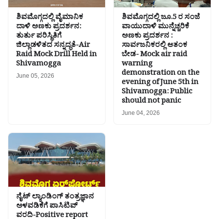
ಶಿವಮೊಗ್ಗದಲ್ಲಿ ವೈಮಾನಿಕ
ಶಿವಮೊಗ್ಗದಲ್ಲಿ ಜೂ.5 ರ ಸಂಜೆ
ದಾಳಿ ಅಣಕು ಪ್ರದರ್ಶನ:
ವಾಯುದಾಳಿ ಮುನ್ನೆಚ್ಚರಿಕೆ
ತುರ್ತು ಪರಿಸ್ಥಿತಿಗೆ
ಅಣಕು ಪ್ರದರ್ಶನ :
ಜಿಲ್ಲಾಡಳಿತದ ಸನ್ನದ್ಧತೆ-Air
ಸಾರ್ವಜನಿಕರಲ್ಲಿ ಆತಂಕ
Raid Mock Drill Held in
ಬೇಡ- Mock air raid
Shivamogga
warning
demonstration on the
June 05, 2026
evening of June 5th in
Shivamogga: Public
should not panic
June 04, 2026
ನೈಟ್ ಲ್ಯಾಂಡಿಂಗ್ ತಂತ್ರಜ್ಞಾನ
ಅಳವಡಿಕೆಗೆ ಪಾಸಿಟಿವ್
ವರದಿ-Positive report