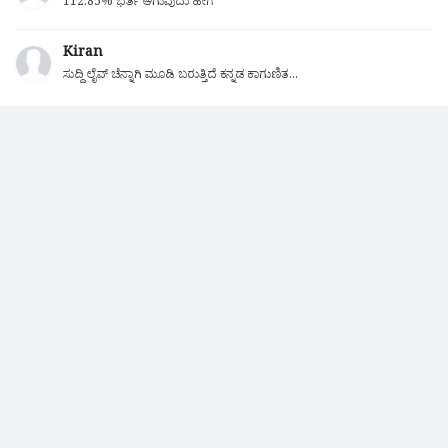
112.85% ಭರ್ತಿ ಆಗುವುದು ಹೇಗೆ
Kiran
ಸುದ್ದಿ ಲೈವ್ ಚೆನ್ನಾಗಿ ಮೂಡಿ ಬರುತ್ತಿದೆ ಕನ್ನಡ ಕಾಗುಣಿತ...