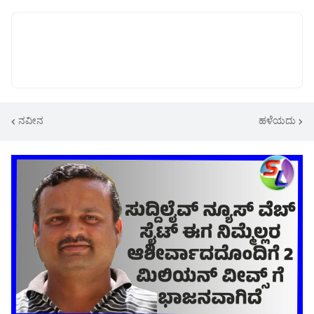
ನವೀನ
ಹಳೆಯದು