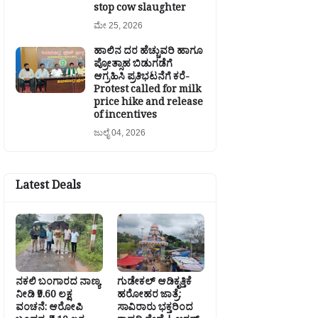
stop cow slaughter
ಮೇ 25, 2026
ಹಾಲಿನ ದರ ಹೆಚ್ಚುವರಿ ಹಾಗೂ
ಪ್ರೋತ್ಸಾಹ ಬಿಡುಗಡೆಗೆ
ಆಗ್ರಹಿಸಿ ಪ್ರತಿಭಟನೆಗೆ ಕರೆ-
Protest called for milk
price hike and release
of incentives
ಜುಲೈ 04, 2026
Latest Deals
ನಕಲಿ ಬಂಗಾರದ ನಾಣ್ಯ
ಗುಡೇಕಲ್ ಆಡಿಕೃತ್ತಿಕೆ
ನೀಡಿ ₹9.60 ಲಕ್ಷ
ಹರೋಹರ ಜಾತ್ರೆ:
ವಂಚನೆ: ಆರೋಪಿ
ಸಾವಿರಾರು ಭಕ್ತರಿಂದ