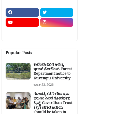
Popular Posts
ಕುವೆಂಪು ವಿವಿಗೆ ಅರಣ್ಯ
ಇಲಾಖೆ ನೋಟೀಸ್- Forest
Department notice to
Kuvempu University
ಜೂನ್ 23, 2026
ಗೋಹತ್ಯೆ ತಡೆಗೆ ಕಠಿಣ ಕ್ರಮ
ಜರುಗಿಸಿ ಎಂದ ಗೋವರ್ಧನ
ಟ್ರಸ್ಟ್-Govardhan Trust
says strict action
should be taken to