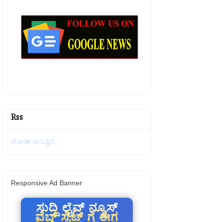
Rss
ಲೋಡ್ ಆಗುತ್ತಿದೆ...
Responsive Ad Banner
ಸುದ್ದಿ ಲೈವ್ ನ್ಯೂಸ್
ವೆಬ್ ಸೈಟ್ ಗೆ ಈಗ