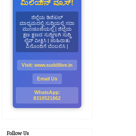
ಮಿಲಿಯನ್ ವ್ಯೂಸ್!
ಜಿಲ್ಲೆಯ ಡಿಜಿಟಲ್
ಮಾಧ್ಯಮದಲ್ಲಿ ಸುದ್ದಿಯಲ್ಲಿ ಸದಾ
ಮುಂಚೂಣಿಯಲ್ಲಿ | ಜಿಲ್ಲೆಯ
ಕ್ಷಣ ಕ್ಷಣದ ಸುದ್ದಿಗಾಗಿ ಸುದ್ದಿ
ಲೈವ್ ವೀಕ್ಷಿಸಿ | ಜಾಹಿರಾತು
ವಿನೊಂದಿಗೆ ಬೆಂಬಲಿಸಿ |
Visit: www.suddilive.in
Email Us
WhatsApp:
8310521662
Follow Us