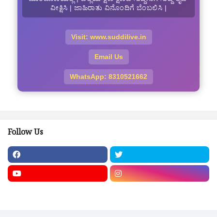
ವೀಕ್ಷಿಸಿ | ಜಾಹಿರಾತು ವಿನೊಂದಿಗೆ ಬೆಂಬಲಿಸಿ |
Visit: www.suddilive.in
Email Us
WhatsApp: 8310521662
Follow Us