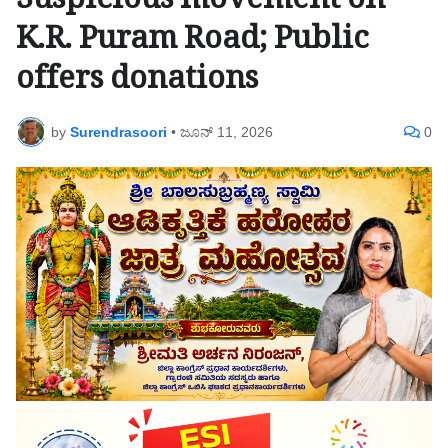
Suspicious movement on
K.R. Puram Road; Public
offers donations
by
Surendrasoori
•
ಜೂನ್ 11, 2026
0