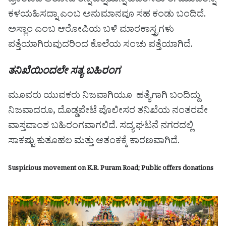
ಪ್ರಕರಣದ ಆರೋಪಿ ತನ್ನ ಪತ್ನಿಯನ್ನ ಹೆದರಿಸಲು ಈ ಮೂವರನ್ನ
ಕಳಯಹಿಸದ್ನಾ ಎಂಬ ಅನುಮಾನವೂ ಸಹ ಕಂಡು ಬಂದಿದೆ.
ಅಸ್ಲಾಂ ಎಂಬ ಆರೋಪಿಯ ಬಳಿ ಮಾರಕಾಸ್ತ್ರಗಳು
ಪತ್ತೆಯಾಗಿರುವುದರಿಂದ ಕೊಲೆಯ ಸಂಚು ಪತ್ತೆಯಾಗಿದೆ.
ತನಿಖೆಯಿಂದಲೇ ಸತ್ಯ ಬಹಿರಂಗ
ಮೂವರು ಯುವಕರು ನಿಜವಾಗಿಯೂ ಹತ್ಯೆಗಾಗಿ ಬಂದಿದ್ದು
ನಿಜವಾದರೂ, ದೊಡ್ಡಪೇಟೆ ಪೊಲೀಸರ ತನಿಖೆಯ ನಂತರವೇ
ವಾಸ್ತವಾಂಶ ಬಹಿರಂಗವಾಗಲಿದೆ. ಸದ್ಯ ಘಟನೆ ನಗರದಲ್ಲಿ
ಸಾಕಷ್ಟು ಕುತೂಹಲ ಮತ್ತು ಆತಂಕಕ್ಕೆ ಕಾರಣವಾಗಿದೆ.
Suspicious movement on K.R. Puram Road; Public offers donations