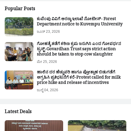
Popular Posts
ಕುವೆಂಪು ವಿವಿಗೆ ಅರಣ್ಯ ಇಲಾಖೆ ನೋಟೀಸ್- Forest
Department notice to Kuvempu University
ಜೂನ್ 23, 2026
ಗೋಹತ್ಯೆ ತಡೆಗೆ ಕಠಿಣ ಕ್ರಮ ಜರುಗಿಸಿ ಎಂದ ಗೋವರ್ಧನ
ಟ್ರಸ್ಟ್-Govardhan Trust says strict action
should be taken to stop cow slaughter
ಮೇ 25, 2026
ಹಾಲಿನ ದರ ಹೆಚ್ಚುವರಿ ಹಾಗೂ ಪ್ರೋತ್ಸಾಹ ಬಿಡುಗಡೆಗೆ
ಆಗ್ರಹಿಸಿ ಪ್ರತಿಭಟನೆಗೆ ಕರೆ-Protest called for milk
price hike and release of incentives
ಜುಲೈ 04, 2026
Latest Deals