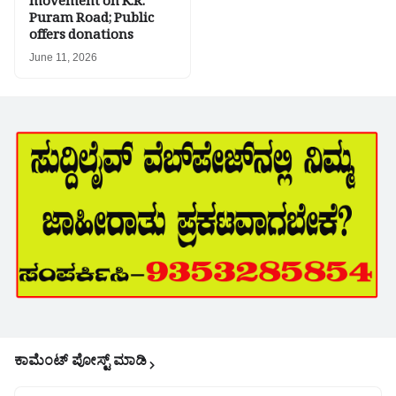
movement on K.R.
Puram Road; Public
offers donations
June 11, 2026
ಕಾಮೆಂಟ್‌‌ ಪೋಸ್ಟ್‌ ಮಾಡಿ