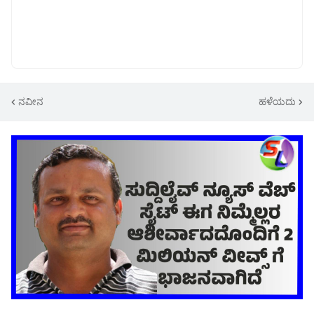
ನವೀನ
ಹಳೆಯದು