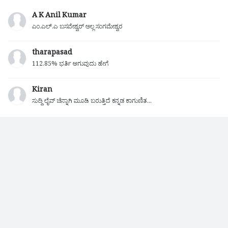
A K Anil Kumar
ಎಂ.ಎಲ್.ಎ ಬಸವೇಶ್ವರ್ ಅಲ್ಲ ಸಂಗಮೇಶ್ವರ
tharapasad
112.85% ಭರ್ತಿ ಆಗುವುದು ಹೇಗೆ
Kiran
ಸುದ್ದಿ ಲೈವ್ ಚೆನ್ನಾಗಿ ಮೂಡಿ ಬರುತ್ತಿದೆ ಕನ್ನಡ ಕಾಗುಣಿತ...