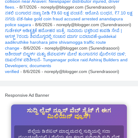
collision near Anaveri: Newspaper distributor injured, driver
flees.
- 8/7/2026
- noreply@blogger.com (Surendrasoori)
ನಕಲಿ ಬಂಗಾರದ ನಾಣ್ಯ ನೀಡಿ ₹9.60 ಲಕ್ಷ ವಂಚನೆ: ಆರೋಪಿ ಬಂಧನ, ₹7.10 ಲಕ್ಷ
ನಗದು ವಶ-fake gold coin fraud accused arrested anandapura
police sagara
- 8/6/2026
- noreply@blogger.com (Surendrasoori)
ಗುಡೇಕಲ್ ಆಡಿಕೃತ್ತಿಕೆ ಹರೋಹರ ಜಾತ್ರೆ: ಸಾವಿರಾರು ಭಕ್ತರಿಂದ ಕಾವಡಿ ಸೇವೆ |
ಆಗಸ್ಟ್ 7ರಂದು ಶಿವಮೊಗ್ಗದಲ್ಲಿ ಸಂಚಾರ ಮಾರ್ಗ ಬದಲಾವಣೆ-guddekal
aadikruthike harohara jatre shivamogga traffic route
change
- 8/6/2026
- noreply@blogger.com (Surendrasoori)
ಆಶೀರಾಜ್ ಬಿಲ್ಡರ್ಸ್ ಮತ್ತು ಡೆವಲಪರ್ಸ್ ಮೇಲೆ ತುಂಗಾನಗರ ಪೊಲೀಸರ ದಾಳಿ;
ದಾಖಲೆಗಳ ಪರಿಶೀಲನೆ- Tunganagar police raid Ashiraj Builders and
Developers; documents
verified
- 8/6/2026
- noreply@blogger.com (Surendrasoori)
Responsive Ad Banner
ಸುದ್ದಿ ಲೈವ್ ನ್ಯೂಸ್ ವೆಬ್ ಸೈಟ್ ಗೆ ಈಗ
ಮಿಲಿಯನ್ ವ್ಯೂಸ್!
ಜಿಲ್ಲೆಯ ಡಿಜಿಟಲ್ ಮಾಧ್ಯಮದಲ್ಲಿ ಸುದ್ದಿಯಲ್ಲಿ ಸದಾ
ಮುಂಚೂಣಿಯಲ್ಲಿ | ಜಿಲ್ಲೆಯ ಕ್ಷಣ ಕ್ಷಣದ ಸುದ್ದಿಗಾಗಿ ಸುದ್ದಿ ಲೈವ್