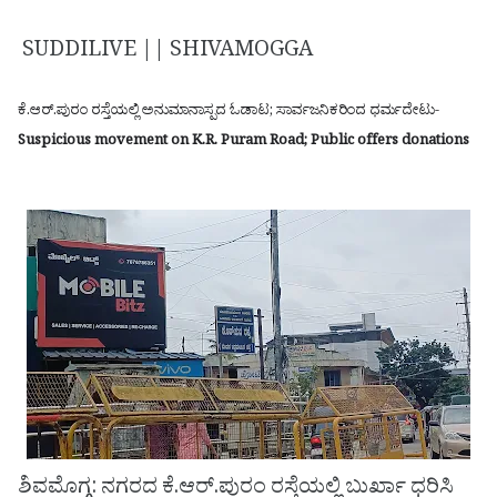
SUDDILIVE || SHIVAMOGGA
ಕೆ.ಆರ್.ಪುರಂ ರಸ್ತೆಯಲ್ಲಿ ಅನುಮಾನಾಸ್ಪದ ಓಡಾಟ; ಸಾರ್ವಜನಿಕರಿಂದ ಧರ್ಮದೇಟು-
Suspicious movement on K.R. Puram Road; Public offers donations
ಶಿವಮೊಗ್ಗ: ನಗರದ ಕೆ.ಆರ್.ಪುರಂ ರಸ್ತೆಯಲ್ಲಿ ಬುರ್ಖಾ ಧರಿಸಿ