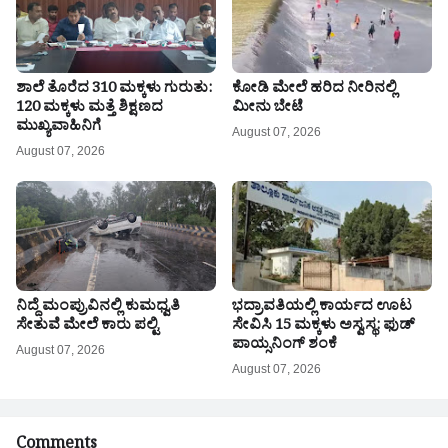
ಶಾಲೆ ತೊರೆದ 310 ಮಕ್ಕಳು ಗುರುತು:
ಕೋಡಿ ಮೇಲೆ ಹರಿದ ನೀರಿನಲ್ಲಿ
120 ಮಕ್ಕಳು ಮತ್ತೆ ಶಿಕ್ಷಣದ
ಮೀನು ಬೇಟೆ
ಮುಖ್ಯವಾಹಿನಿಗೆ
August 07, 2026
August 07, 2026
ನಿದ್ದೆ ಮಂಪ್ರುವಿನಲ್ಲಿ ಕುಮಧ್ವತಿ
ಭದ್ರಾವತಿಯಲ್ಲಿ ಕಾರ್ಯದ ಊಟ
ಸೇತುವೆ ಮೇಲೆ ಕಾರು ಪಲ್ಟಿ
ಸೇವಿಸಿ 15 ಮಕ್ಕಳು ಅಸ್ವಸ್ಥ: ಫುಡ್
ಪಾಯ್ಸನಿಂಗ್ ಶಂಕೆ
August 07, 2026
August 07, 2026
Comments