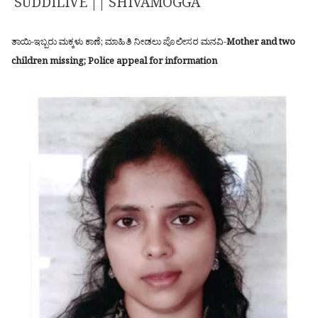
SUDDILIVE || SHIVAMOGGA
ತಾಯಿ-ಇಬ್ಬರು ಮಕ್ಕಳು ಕಾಣೆ; ಮಾಹಿತಿ ನೀಡಲು ಪೊಲೀಸರ ಮನವಿ-
Mother and two
children missing; Police appeal for information