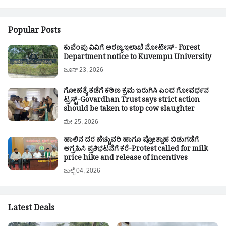
Popular Posts
ಕುವೆಂಪು ವಿವಿಗೆ ಅರಣ್ಯ ಇಲಾಖೆ ನೋಟೀಸ್- Forest
Department notice to Kuvempu University
ಜೂನ್ 23, 2026
ಗೋಹತ್ಯೆ ತಡೆಗೆ ಕಠಿಣ ಕ್ರಮ ಜರುಗಿಸಿ ಎಂದ ಗೋವರ್ಧನ
ಟ್ರಸ್ಟ್-Govardhan Trust says strict action
should be taken to stop cow slaughter
ಮೇ 25, 2026
ಹಾಲಿನ ದರ ಹೆಚ್ಚುವರಿ ಹಾಗೂ ಪ್ರೋತ್ಸಾಹ ಬಿಡುಗಡೆಗೆ
ಆಗ್ರಹಿಸಿ ಪ್ರತಿಭಟನೆಗೆ ಕರೆ-Protest called for milk
price hike and release of incentives
ಜುಲೈ 04, 2026
Latest Deals