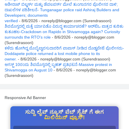
ಆಶೀರಾಜ್ ಬಿಲ್ಡರ್ಸ್ ಮತ್ತು ಡೆವಲಪರ್ಸ್ ಮೇಲೆ ತುಂಗಾನಗರ ಪೊಲೀಸರ ದಾಳಿ;
ದಾಖಲೆಗಳ ಪರಿಶೀಲನೆ- Tunganagar police raid Ashiraj Builders and
Developers; documents
verified
- 8/6/2026
- noreply@blogger.com (Surendrasoori)
ಶಿವಮೊಗ್ಗದಲ್ಲಿ ಮತ್ತೆ ರ್ಯಾಪಿಡೊ ವಿರುದ್ಧ ಕಾರ್ಯಾಚರಣೆ? ಆರ್‌ಟಿಒ ಪಾತ್ರದ ಕುರಿತು
ಕುತೂಹಲ-Crackdown on Rapido in Shivamogga again? Curiosity
surrounds the RTO's role
- 8/6/2026
- noreply@blogger.com
(Surendrasoori)
ಕಳೆದು ಹೋಗಿದ್ದ ಮೊಬೈಲ್ವಾರಸುದಾರರಿಗೆ ವಾಪಾಸ್ ನೀಡಿದ ದೊಡ್ಡಪೇಟೆ ಪೊಲೀಸರು-
Doddapete police returned a lost mobile phone to its
owner.
- 8/6/2026
- noreply@blogger.com (Surendrasoori)
ಆಗಸ್ಟ್‌ 10ರಂದು ಶಿವಮೊಗ್ಗದಲ್ಲಿ ಬೃಹತ್ ಪ್ರತಿಭಟನೆ-Massive protest in
Shivamogga on August 10
- 8/6/2026
- noreply@blogger.com
(Surendrasoori)
Responsive Ad Banner
ಸುದ್ದಿ ಲೈವ್ ನ್ಯೂಸ್ ವೆಬ್ ಸೈಟ್ ಗೆ ಈಗ
ಮಿಲಿಯನ್ ವ್ಯೂಸ್!