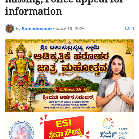
missing; Police appeal for
information
by
Surendrasoori
•
ಜೂನ್ 19, 2026
0