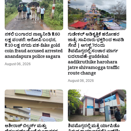
ನಕಲಿ ಬಂಗಾರದ ನಾಣ್ಯ ನೀಡಿ ₹9.60
ಗುಡೇಕಲ್ ಆಡಿಕೃತ್ತಿಕೆ ಹರೋಹರ
ಲಕ್ಷ ವಂಚನೆ: ಆರೋಪಿ ಬಂಧನ,
ಜಾತ್ರೆ: ಸಾವಿರಾರು ಭಕ್ತರಿಂದ ಕಾವಡಿ
₹7.10 ಲಕ್ಷ ನಗದು ವಶ-fake gold
ಸೇವೆ | ಆಗಸ್ಟ್ 7ರಂದು
coin fraud accused arrested
ಶಿವಮೊಗ್ಗದಲ್ಲಿ ಸಂಚಾರ ಮಾರ್ಗ
anandapura police sagara
ಬದಲಾವಣೆ-guddekal
aadikruthike harohara
August 06, 2026
jatre shivamogga traffic
route change
August 06, 2026
ಆಶೀರಾಜ್ ಬಿಲ್ಡರ್ಸ್ ಮತ್ತು
ಶಿವಮೊಗ್ಗದಲ್ಲಿ ಮತ್ತೆ ರ್ಯಾಪಿಡೊ