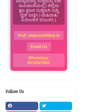
ಮಾಧ್ಯಮದಲ್ಲಿ ಸುದ್ದಿಯಲ್ಲಿ ಸದಾ
ಮುಂಚೂಣಿಯಲ್ಲಿ | ಜಿಲ್ಲೆಯ
ಕ್ಷಣ ಕ್ಷಣದ ಸುದ್ದಿಗಾಗಿ ಸುದ್ದಿ
ಲೈವ್ ವೀಕ್ಷಿಸಿ | ಜಾಹಿರಾತು
ವಿನೊಂದಿಗೆ ಬೆಂಬಲಿಸಿ |
Visit: www.suddilive.in
Email Us
WhatsApp:
8310521662
Follow Us