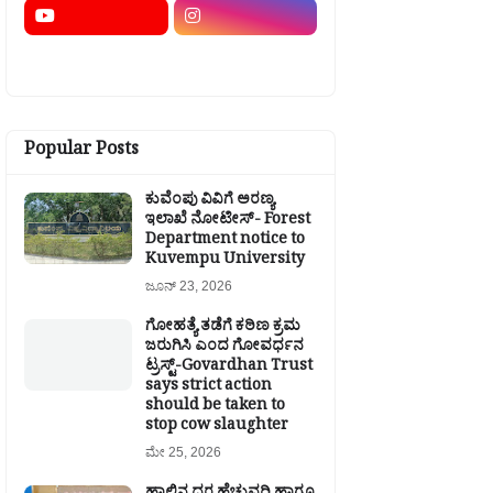
Popular Posts
ಕುವೆಂಪು ವಿವಿಗೆ ಅರಣ್ಯ
ಇಲಾಖೆ ನೋಟೀಸ್- Forest
Department notice to
Kuvempu University
ಜೂನ್ 23, 2026
ಗೋಹತ್ಯೆ ತಡೆಗೆ ಕಠಿಣ ಕ್ರಮ
ಜರುಗಿಸಿ ಎಂದ ಗೋವರ್ಧನ
ಟ್ರಸ್ಟ್-Govardhan Trust
says strict action
should be taken to
stop cow slaughter
ಮೇ 25, 2026