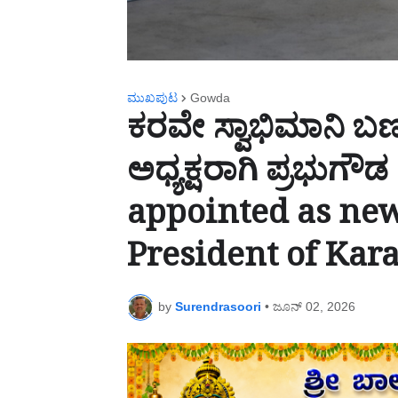
ಮುಖಪುಟ
Gowda
ಕರವೇ ಸ್ವಾಭಿಮಾನಿ ಬ
ಅಧ್ಯಕ್ಷರಾಗಿ ಪ್ರಭು
appointed as ne
President of Kar
by
Surendrasoori
•
ಜೂನ್ 02, 2026