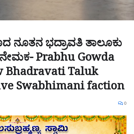
ಣದ ನೂತನ ಭದ್ರಾವತಿ ತಾಲೂಕು
ಗೌಡ ನೇಮಕ- Prabhu Gowda
w Bhadravati Taluk
ave Swabhimani faction
0