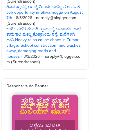
(Surendrasoori)
ಶಿವಮೊಗ್ಗದಲ್ಲಿ ಆಗಸ್ಟ್ 7ರಂದು ಉದ್ಯೋಗ ಅವಕಾಶ-
Job opportunity in Shivamogga on August
7th
- 8/3/2026
- noreply@blogger.com
(Surendrasoori)
ಭಾರೀ ಮಳೆಗೆ ತುಮರಿ ಗ್ರಾಮದಲ್ಲಿ ಅವಾಂತರ: ಶಾಲೆ
ಕಾಮಗಾರಿ ಮಣ್ಣು ಕೊಚ್ಚಿಬಂದು ರಸ್ತೆ, ಮನೆಗಳಿಗೆ
ಹಾನಿ-Heavy rains cause chaos in Tumari
village: School construction mud washes
away, damaging roads and
houses
- 8/3/2026
- noreply@blogger.co
m (Surendrasoori)
Responsive Ad Banner
ಸುದ್ದಿ ಲೈವ್ ನ್ಯೂಸ್
ವೆಬ್ ಸೈಟ್ ಗೆ ಈಗ
ಮಿಲಿಯನ್ ವ್ಯೂಸ್!
ಜಿಲ್ಲೆಯ ಡಿಜಿಟಲ್