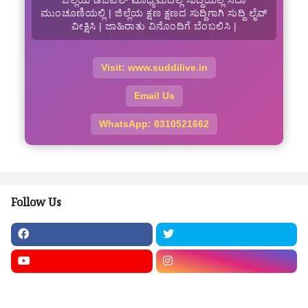
ಮುಂಚೂಣಿಯಲ್ಲಿ | ಜಿಲ್ಲೆಯ ಕ್ಷಣ ಕ್ಷಣದ ಸುದ್ದಿಗಾಗಿ ಸುದ್ದಿ ಲೈವ್
ವೀಕ್ಷಿಸಿ | ಜಾಹಿರಾತು ವಿನೊಂದಿಗೆ ಬೆಂಬಲಿಸಿ |
Visit: www.suddilive.in
Email Us
WhatsApp: 8310521662
Follow Us