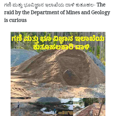
ಗಣಿ ಮತ್ತು ಭೂವಿಜ್ಞಾನ ಇಲಾಖೆಯ ದಾಳಿ ಕುತೂಹಲ-
The
raid by the Department of Mines and Geology
is curious