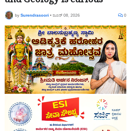
and Geology is curious
by
Surendrasoori
•
ಜೂನ್ 08, 2026
0