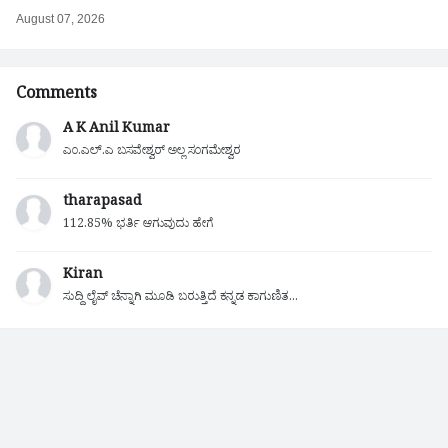
August 07, 2026
Comments
A K Anil Kumar
ಎಂ.ಎಲ್.ಎ ಬಸವೇಶ್ವರ್ ಅಲ್ಲ ಸಂಗಮೇಶ್ವರ
tharapasad
112.85% ಭರ್ತಿ ಆಗುವುದು ಹೇಗೆ
Kiran
ಸುದ್ದಿ ಲೈವ್ ಚೆನ್ನಾಗಿ ಮೂಡಿ ಬರುತ್ತಿದೆ ಕನ್ನಡ ಕಾಗುಣಿತ...