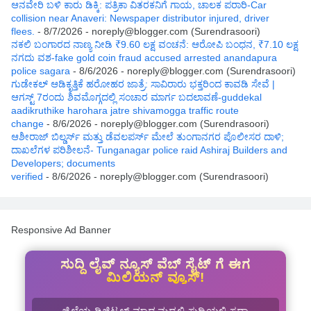
ಆನವೇರಿ ಬಳಿ ಕಾರು ಡಿಕ್ಕಿ: ಪತ್ರಿಕಾ ವಿತರಕನಿಗೆ ಗಾಯ, ಚಾಲಕ ಪರಾರಿ-Car
collision near Anaveri: Newspaper distributor injured, driver
flees.
- 8/7/2026
- noreply@blogger.com (Surendrasoori)
ನಕಲಿ ಬಂಗಾರದ ನಾಣ್ಯ ನೀಡಿ ₹9.60 ಲಕ್ಷ ವಂಚನೆ: ಆರೋಪಿ ಬಂಧನ, ₹7.10 ಲಕ್ಷ
ನಗದು ವಶ-fake gold coin fraud accused arrested anandapura
police sagara
- 8/6/2026
- noreply@blogger.com (Surendrasoori)
ಗುಡೇಕಲ್ ಆಡಿಕೃತ್ತಿಕೆ ಹರೋಹರ ಜಾತ್ರೆ: ಸಾವಿರಾರು ಭಕ್ತರಿಂದ ಕಾವಡಿ ಸೇವೆ |
ಆಗಸ್ಟ್ 7ರಂದು ಶಿವಮೊಗ್ಗದಲ್ಲಿ ಸಂಚಾರ ಮಾರ್ಗ ಬದಲಾವಣೆ-guddekal
aadikruthike harohara jatre shivamogga traffic route
change
- 8/6/2026
- noreply@blogger.com (Surendrasoori)
ಆಶೀರಾಜ್ ಬಿಲ್ಡರ್ಸ್ ಮತ್ತು ಡೆವಲಪರ್ಸ್ ಮೇಲೆ ತುಂಗಾನಗರ ಪೊಲೀಸರ ದಾಳಿ;
ದಾಖಲೆಗಳ ಪರಿಶೀಲನೆ- Tunganagar police raid Ashiraj Builders and
Developers; documents
verified
- 8/6/2026
- noreply@blogger.com (Surendrasoori)
Responsive Ad Banner
ಸುದ್ದಿ ಲೈವ್ ನ್ಯೂಸ್ ವೆಬ್ ಸೈಟ್ ಗೆ ಈಗ
ಮಿಲಿಯನ್ ವ್ಯೂಸ್!
ಜಿಲ್ಲೆಯ ಡಿಜಿಟಲ್ ಮಾಧ್ಯಮದಲ್ಲಿ ಸುದ್ದಿಯಲ್ಲಿ ಸದಾ