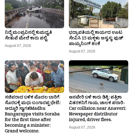
ನಿದ್ದೆ ಮಂಪ್ರವಿನಲ್ಲಿ ಕುಮಧ್ವತಿ
ಭದ್ರಾವತಿಯಲ್ಲಿ ಕಾರ್ಯದ ಊಟ
ಸೇತುವೆ ಮೇಲೆ ಕಾರು ಪಲ್ಟಿ
ಸೇವಿಸಿ 15 ಮಕ್ಕಳು ಅಸ್ವಸ್ಥ: ಫುಡ್
ಪಾಯ್ಸನಿಂಗ್ ಶಂಕೆ
August 07, 2026
August 07, 2026
ಸಚಿವರಾದ ಬಳಿಕ ಮೊದಲ ಬಾರಿಗೆ
ಆನವೇರಿ ಬಳಿ ಕಾರು ಡಿಕ್ಕಿ: ಪತ್ರಿಕಾ
ಸೊರಬಕ್ಕೆ ಮಧು ಬಂಗಾರಪ್ಪ ಭೇಟಿ:
ವಿತರಕನಿಗೆ ಗಾಯ, ಚಾಲಕ ಪರಾರಿ-
ಅದ್ದೂರಿ ಸ್ವಾಗತMadhu
Car collision near Anaveri:
Bangarappa visits Soraba
Newspaper distributor
for the first time after
injured, driver flees.
becoming a minister:
August 07, 2026
Grand welcome.