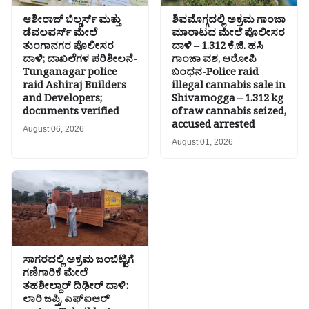
ಆಶೀರಾಜ್ ಬಿಲ್ಡರ್ಸ್ ಮತ್ತು
ಶಿವಮೊಗ್ಗದಲ್ಲಿ ಅಕ್ರಮ ಗಾಂಜಾ
ಡೆವಲಪರ್ಸ್ ಮೇಲೆ
ಮಾರಾಟದ ಮೇಲೆ ಪೊಲೀಸರ
ತುಂಗಾನಗರ ಪೊಲೀಸರ
ದಾಳಿ – 1.312 ಕೆ.ಜಿ. ಹಸಿ
ದಾಳಿ; ದಾಖಲೆಗಳ ಪರಿಶೀಲನೆ-
ಗಾಂಜಾ ವಶ, ಆರೋಪಿ
Tunganagar police
ಬಂಧನ-Police raid
raid Ashiraj Builders
illegal cannabis sale in
and Developers;
Shivamogga – 1.312 kg
documents verified
of raw cannabis seized,
accused arrested
August 06, 2026
August 01, 2026
ಸಾಗರದಲ್ಲಿ ಅಕ್ರಮ ಜಂಬಿಟ್ಟಿಗೆ
ಗಣಿಗಾರಿಕೆ ಮೇಲೆ
ತಹಶೀಲ್ದಾರ್ ದಿಢೀರ್ ದಾಳಿ:
ಲಾರಿ ಜಪ್ತಿ, ಎಫ್‌ಐಆರ್