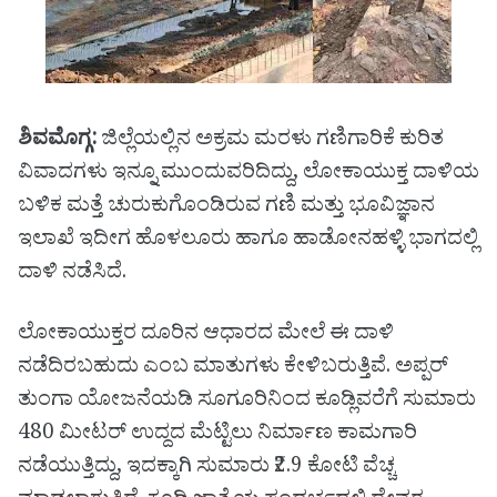
ಶಿವಮೊಗ್ಗ:
ಜಿಲ್ಲೆಯಲ್ಲಿನ ಅಕ್ರಮ ಮರಳು ಗಣಿಗಾರಿಕೆ ಕುರಿತ
ವಿವಾದಗಳು ಇನ್ನೂ ಮುಂದುವರಿದಿದ್ದು, ಲೋಕಾಯುಕ್ತ ದಾಳಿಯ
ಬಳಿಕ ಮತ್ತೆ ಚುರುಕುಗೊಂಡಿರುವ ಗಣಿ ಮತ್ತು ಭೂವಿಜ್ಞಾನ
ಇಲಾಖೆ ಇದೀಗ ಹೊಳಲೂರು ಹಾಗೂ ಹಾಡೋನಹಳ್ಳಿ ಭಾಗದಲ್ಲಿ
ದಾಳಿ ನಡೆಸಿದೆ.
ಲೋಕಾಯುಕ್ತರ ದೂರಿನ ಆಧಾರದ ಮೇಲೆ ಈ ದಾಳಿ
ನಡೆದಿರಬಹುದು ಎಂಬ ಮಾತುಗಳು ಕೇಳಿಬರುತ್ತಿವೆ. ಅಪ್ಪರ್
ತುಂಗಾ ಯೋಜನೆಯಡಿ ಸೂಗೂರಿನಿಂದ ಕೂಡ್ಲಿವರೆಗೆ ಸುಮಾರು
480 ಮೀಟರ್ ಉದ್ದದ ಮೆಟ್ಟಿಲು ನಿರ್ಮಾಣ ಕಾಮಗಾರಿ
ನಡೆಯುತ್ತಿದ್ದು, ಇದಕ್ಕಾಗಿ ಸುಮಾರು ₹2.9 ಕೋಟಿ ವೆಚ್ಚ