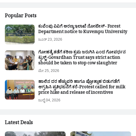
Popular Posts
ಕುವೆಂಪು ವಿವಿಗೆ ಅರಣ್ಯ ಇಲಾಖೆ ನೋಟೀಸ್- Forest
Department notice to Kuvempu University
ಜೂನ್ 23, 2026
ಗೋಹತ್ಯೆ ತಡೆಗೆ ಕಠಿಣ ಕ್ರಮ ಜರುಗಿಸಿ ಎಂದ ಗೋವರ್ಧನ
ಟ್ರಸ್ಟ್-Govardhan Trust says strict action
should be taken to stop cow slaughter
ಮೇ 25, 2026
ಹಾಲಿನ ದರ ಹೆಚ್ಚುವರಿ ಹಾಗೂ ಪ್ರೋತ್ಸಾಹ ಬಿಡುಗಡೆಗೆ
ಆಗ್ರಹಿಸಿ ಪ್ರತಿಭಟನೆಗೆ ಕರೆ-Protest called for milk
price hike and release of incentives
ಜುಲೈ 04, 2026
Latest Deals