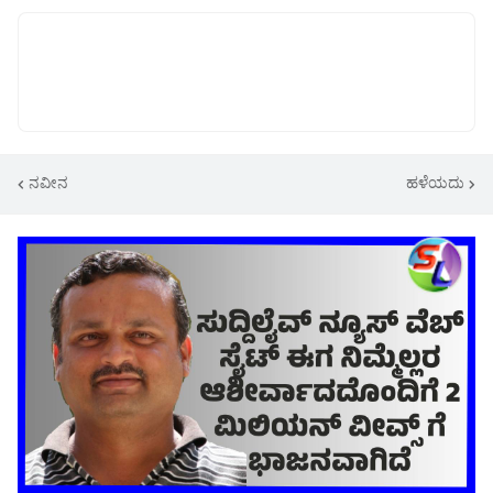
ನವೀನ
ಹಳೆಯದು