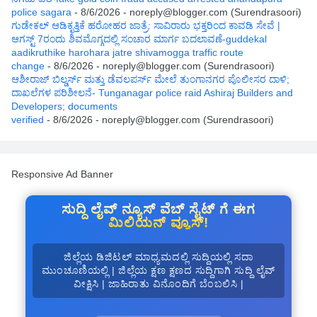
police sagara
- 8/6/2026
- noreply@blogger.com (Surendrasoori)
ಗುಡೇಕಲ್ ಆಡಿಕೃತ್ತಿಕೆ ಹರೋಹರ ಜಾತ್ರೆ: ಸಾವಿರಾರು ಭಕ್ತರಿಂದ ಕಾವಡಿ ಸೇವೆ |
ಆಗಸ್ಟ್ 7ರಂದು ಶಿವಮೊಗ್ಗದಲ್ಲಿ ಸಂಚಾರ ಮಾರ್ಗ ಬದಲಾವಣೆ-guddekal
aadikruthike harohara jatre shivamogga traffic route
change
- 8/6/2026
- noreply@blogger.com (Surendrasoori)
ಆಶೀರಾಜ್ ಬಿಲ್ಡರ್ಸ್ ಮತ್ತು ಡೆವಲಪರ್ಸ್ ಮೇಲೆ ತುಂಗಾನಗರ ಪೊಲೀಸರ ದಾಳಿ;
ದಾಖಲೆಗಳ ಪರಿಶೀಲನೆ- Tunganagar police raid Ashiraj Builders and
Developers; documents
verified
- 8/6/2026
- noreply@blogger.com (Surendrasoori)
Responsive Ad Banner
ಸುದ್ದಿ ಲೈವ್ ನ್ಯೂಸ್ ವೆಬ್ ಸೈಟ್ ಗೆ ಈಗ
ಮಿಲಿಯನ್ ವ್ಯೂಸ್!
ಜಿಲ್ಲೆಯ ಡಿಜಿಟಲ್ ಮಾಧ್ಯಮದಲ್ಲಿ ಸುದ್ದಿಯಲ್ಲಿ ಸದಾ
ಮುಂಚೂಣಿಯಲ್ಲಿ | ಜಿಲ್ಲೆಯ ಕ್ಷಣ ಕ್ಷಣದ ಸುದ್ದಿಗಾಗಿ ಸುದ್ದಿ ಲೈವ್
ವೀಕ್ಷಿಸಿ | ಜಾಹಿರಾತು ವಿನೊಂದಿಗೆ ಬೆಂಬಲಿಸಿ |