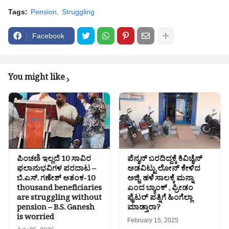
Tags:
Pension
Struggling
Facebook
You might like
ಪಿಂಚಣಿ ಇಲ್ಲದೆ 10 ಸಾವಿರ
ಪೆನ್ಶನ್‌ ಬರದಿದ್ದಕ್ಕೆ ಕಿವಿಚೈನ್‌
ಫಲಾನುಭವಿಗಳ ಪರದಾಟ –
ಅಡವಿಟ್ಟು ಲೋನ್‌ ಕೇಳಿದ
ಬಿ.ಎಸ್. ಗಣೇಶ್ ಆತಂಕ-10
ಅಜ್ಜಿ, ಹಳೆ ಸಾಲಕ್ಕೆ ಮನ್ನಾ
thousand beneficiaries
ಎಂದ ಬ್ಯಾಂಕ್‌ , ‍ಫ್ರೀಡಂ
are struggling without
ಫೈಟರ್‌ ಪತ್ನಿಗೆ ಹಿಂಗೆಲ್ಲಾ
pension – B.S. Ganesh
ಮಾಡ್ತಾರಾ?
is worried
February 15, 2025