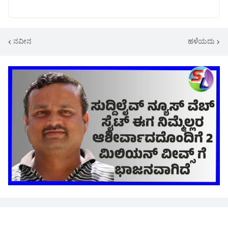
ನವೀನ
ಹಳೆಯದು