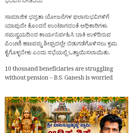
ಭರವಸೆ ನೀಡಿದರು.
ಸಾಮಾಜಿಕ ಭದ್ರತಾ ಯೋಜನೆಗಳ ಫಲಾನುಭವಿಗಳಿಗೆ
ಯಾವುದೇ ತೊಂದರೆ ಉಂಟಾಗದಂತೆ ಅಧಿಕಾರಿಗಳು
ಸಮನ್ವಯದಿಂದ ಕಾರ್ಯನಿರ್ವಹಿಸಿ ಬಾಕಿ ಉಳಿದಿರುವ
ಪಿಂಚಣಿ ಹಣವನ್ನು ಶೀಘ್ರದಲ್ಲೇ ಬಿಡುಗಡೆಗೊಳಿಸಲು ಕ್ರಮ
ಕೈಗೊಳ್ಳಬೇಕು ಎಂದು ಸಭೆಯಲ್ಲಿ ಒತ್ತಾಯಿಸಲಾಯಿತು.
10 thousand beneficiaries are struggling
without pension – B.S. Ganesh is worried