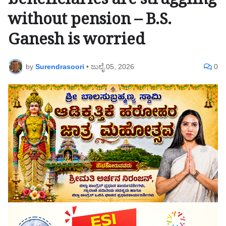
beneficiaries are struggling
without pension – B.S.
Ganesh is worried
by
Surendrasoori
•
ಜುಲೈ 05, 2026
0