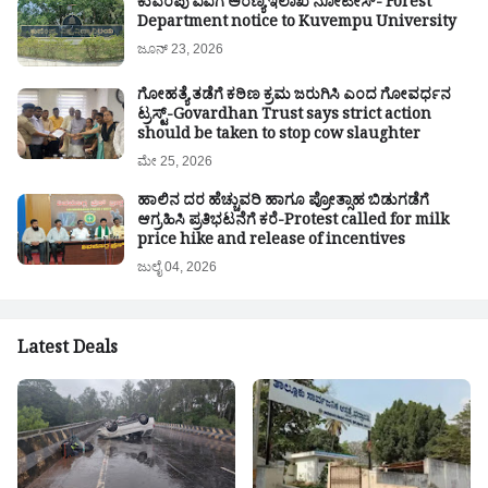
ಕುವೆಂಪು ವಿವಿಗೆ ಅರಣ್ಯ ಇಲಾಖೆ ನೋಟೀಸ್- Forest
Department notice to Kuvempu University
ಜೂನ್ 23, 2026
ಗೋಹತ್ಯೆ ತಡೆಗೆ ಕಠಿಣ ಕ್ರಮ ಜರುಗಿಸಿ ಎಂದ ಗೋವರ್ಧನ
ಟ್ರಸ್ಟ್-Govardhan Trust says strict action
should be taken to stop cow slaughter
ಮೇ 25, 2026
ಹಾಲಿನ ದರ ಹೆಚ್ಚುವರಿ ಹಾಗೂ ಪ್ರೋತ್ಸಾಹ ಬಿಡುಗಡೆಗೆ
ಆಗ್ರಹಿಸಿ ಪ್ರತಿಭಟನೆಗೆ ಕರೆ-Protest called for milk
price hike and release of incentives
ಜುಲೈ 04, 2026
Latest Deals