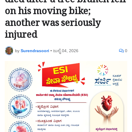
died after a tree branch fell
on his moving bike;
another was seriously
injured
by
Surendrasoori
•
ಜುಲೈ 04, 2026
0