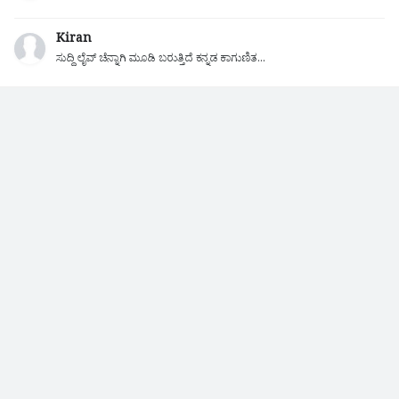
Kiran
ಸುದ್ದಿ ಲೈವ್ ಚೆನ್ನಾಗಿ ಮೂಡಿ ಬರುತ್ತಿದೆ ಕನ್ನಡ ಕಾಗುಣಿತ...