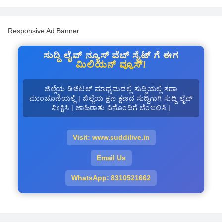
Responsive Ad Banner
ಸುದ್ದಿ ಲೈವ್ ನ್ಯೂಸ್ ವೆಬ್ ಸೈಟ್ ಗೆ ಈಗ
ಮಿಲಿಯನ್ ವ್ಯೂಸ್!
ಜಿಲ್ಲೆಯ ಡಿಜಿಟಲ್ ಮಾಧ್ಯಮದಲ್ಲಿ ಸುದ್ದಿಯಲ್ಲಿ ಸದಾ
ಮುಂಚೂಣಿಯಲ್ಲಿ | ಜಿಲ್ಲೆಯ ಕ್ಷಣ ಕ್ಷಣದ ಸುದ್ದಿಗಾಗಿ ಸುದ್ದಿ ಲೈವ್
ವೀಕ್ಷಿಸಿ | ಜಾಹಿರಾತು ವಿನೊಂದಿಗೆ ಬೆಂಬಲಿಸಿ |
Visit: www.suddilive.in
Email Us
WhatsApp: 8310521662