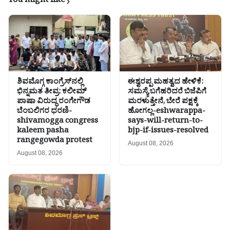
You might like
ಶಿವಮೊಗ್ಗ ಕಾಂಗ್ರೆಸ್‌ನಲ್ಲಿ
ಈಶ್ವರಪ್ಪ ಮಹತ್ವದ ಹೇಳಿಕೆ:
ಭಿನ್ನಮತ ತೀವ್ರ: ಕಲೀಮ್
ಸಮಸ್ಯೆ ಬಗೆಹರಿದರೆ ಬಿಜೆಪಿಗೆ
ಪಾಷಾ ವಿರುದ್ಧ ರಂಗೇಗೌಡ
ಮರಳುತ್ತೇನೆ, ಬೇರೆ ಪಕ್ಷಕ್ಕೆ
ಬೆಂಬಲಿಗರ ಧರಣಿ-
ಹೋಗಲ್ಲ-eshwarappa-
shivamogga congress
says-will-return-to-
kaleem pasha
bjp-if-issues-resolved
rangegowda protest
August 08, 2026
August 08, 2026