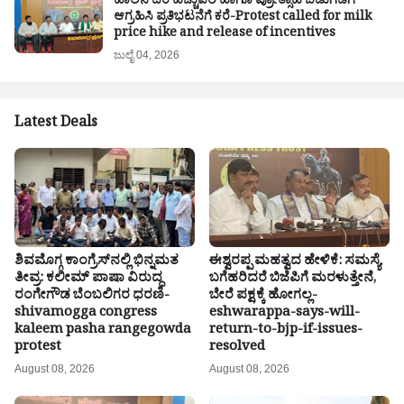
ಹಾಲಿನ ದರ ಹೆಚ್ಚುವರಿ ಹಾಗೂ ಪ್ರೋತ್ಸಾಹ ಬಿಡುಗಡೆಗೆ
ಆಗ್ರಹಿಸಿ ಪ್ರತಿಭಟನೆಗೆ ಕರೆ-Protest called for milk
price hike and release of incentives
ಜುಲೈ 04, 2026
Latest Deals
ಶಿವಮೊಗ್ಗ ಕಾಂಗ್ರೆಸ್‌ನಲ್ಲಿ ಭಿನ್ನಮತ
ಈಶ್ವರಪ್ಪ ಮಹತ್ವದ ಹೇಳಿಕೆ: ಸಮಸ್ಯೆ
ತೀವ್ರ: ಕಲೀಮ್ ಪಾಷಾ ವಿರುದ್ಧ
ಬಗೆಹರಿದರೆ ಬಿಜೆಪಿಗೆ ಮರಳುತ್ತೇನೆ,
ರಂಗೇಗೌಡ ಬೆಂಬಲಿಗರ ಧರಣಿ-
ಬೇರೆ ಪಕ್ಷಕ್ಕೆ ಹೋಗಲ್ಲ-
shivamogga congress
eshwarappa-says-will-
kaleem pasha rangegowda
return-to-bjp-if-issues-
protest
resolved
August 08, 2026
August 08, 2026