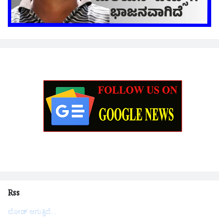
Rss
ಲೋಡ್ ಆಗುತ್ತಿದೆ...