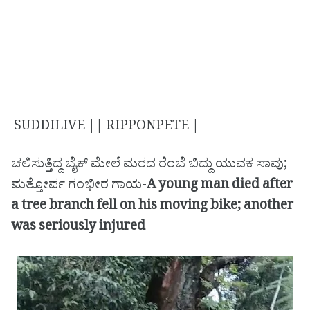
SUDDILIVE || RIPPONPETE |
ಚಲಿಸುತ್ತಿದ್ದ ಬೈಕ್ ಮೇಲೆ ಮರದ ರೆಂಬೆ ಬಿದ್ದು ಯುವಕ ಸಾವು;
ಮತ್ತೋರ್ವ ಗಂಭೀರ ಗಾಯ-
A young man died after
a tree branch fell on his moving bike; another
was seriously injured