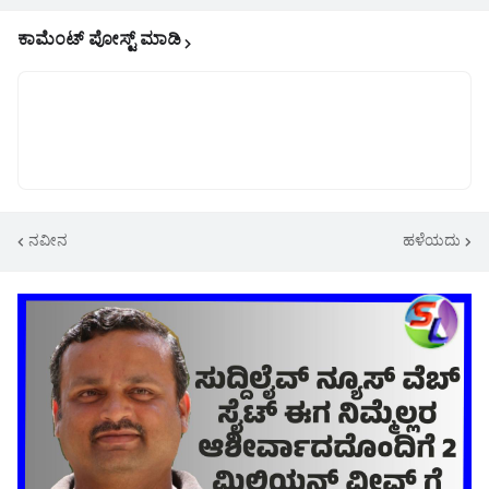
ಕಾಮೆಂಟ್‌‌ ಪೋಸ್ಟ್‌ ಮಾಡಿ
ನವೀನ
ಹಳೆಯದು