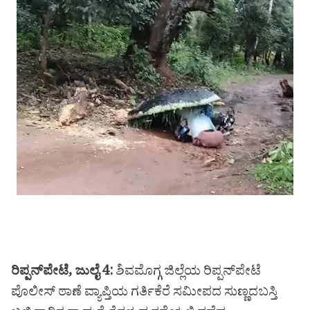
ರಿಪ್ಪನ್‌ಪೇಟೆ, ಜುಲೈ 4:
ಶಿವಮೊಗ್ಗ ಜಿಲ್ಲೆಯ ರಿಪ್ಪನ್‌ಪೇಟೆ
ಪೊಲೀಸ್ ಠಾಣೆ ವ್ಯಾಪ್ತಿಯ ಗರ್ತಿಕೆರೆ ಸಮೀಪದ ಸುಣ್ಣದಬಸ್ತಿ