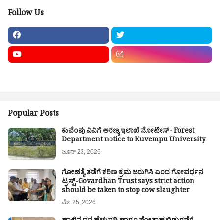
Follow Us
Popular Posts
ಕುವೆಂಪು ವಿವಿಗೆ ಅರಣ್ಯ ಇಲಾಖೆ ನೋಟೀಸ್- Forest
Department notice to Kuvempu University
ಜೂನ್ 23, 2026
ಗೋಹತ್ಯೆ ತಡೆಗೆ ಕಠಿಣ ಕ್ರಮ ಜರುಗಿಸಿ ಎಂದ ಗೋವರ್ಧನ
ಟ್ರಸ್ಟ್-Govardhan Trust says strict action
should be taken to stop cow slaughter
ಮೇ 25, 2026