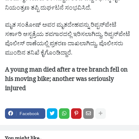
ನಿಯಂತ್ರಣ ತಪ್ಪಿ ದುರ್ಘಟನೆ ಸಂಭವಿಸಿದೆ.
ಮೃತ ಸಂತೋಷ್ ಅವರ ಮೃತದೇಹವನ್ನು ರಿಪ್ಪನ್‌ಪೇಟೆ
ಸರ್ಕಾರಿ ಆಸ್ಪತ್ರೆಯ ಶವಗಾರದಲ್ಲಿ ಇರಿಸಲಾಗಿದ್ದು, ರಿಪ್ಪನ್‌ಪೇಟೆ
ಪೊಲೀಸ್ ಠಾಣೆಯಲ್ಲಿ ಪ್ರಕರಣ ದಾಖಲಾಗಿದ್ದು, ಪೊಲೀಸರು
ಮುಂದಿನ ತನಿಖೆ ಕೈಗೊಂಡಿದ್ದಾರೆ.
A young man died after a tree branch fell on
his moving bike; another was seriously
injured
Facebook