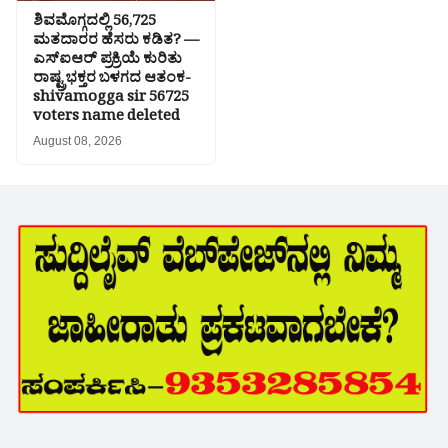
ಶಿವಮೊಗ್ಗದಲ್ಲಿ 56,725
ಮತದಾರರ ಹೆಸರು ಕಡಿತ? —
ಎಸ್‌ಐಆರ್‌ ಪ್ರಕ್ರಿಯೆ ಕುರಿತು
ರಾಷ್ಟ್ರಭಕ್ತರ ಬಳಗದ ಆತಂಕ-
shivamogga sir 56725
voters name deleted
August 08, 2026