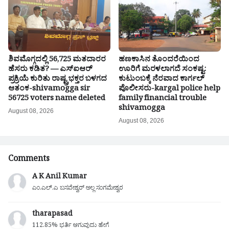
ಶಿವಮೊಗ್ಗದಲ್ಲಿ 56,725 ಮತದಾರರ
ಹಣಕಾಸಿನ ತೊಂದರೆಯಿಂದ
ಹೆಸರು ಕಡಿತ? — ಎಸ್‌ಐಆರ್‌
ಊರಿಗೆ ಮರಳಲಾಗದೆ ಸಂಕಷ್ಟ:
ಪ್ರಕ್ರಿಯೆ ಕುರಿತು ರಾಷ್ಟ್ರಭಕ್ತರ ಬಳಗದ
ಕುಟುಂಬಕ್ಕೆ ನೆರವಾದ ಕಾರ್ಗಲ್
ಆತಂಕ-shivamogga sir
ಪೊಲೀಸರು-kargal police help
56725 voters name deleted
family financial trouble
shivamogga
August 08, 2026
August 08, 2026
Comments
A K Anil Kumar
ಎಂ.ಎಲ್.ಎ ಬಸವೇಶ್ವರ್ ಅಲ್ಲ ಸಂಗಮೇಶ್ವರ
tharapasad
112.85% ಭರ್ತಿ ಆಗುವುದು ಹೇಗೆ