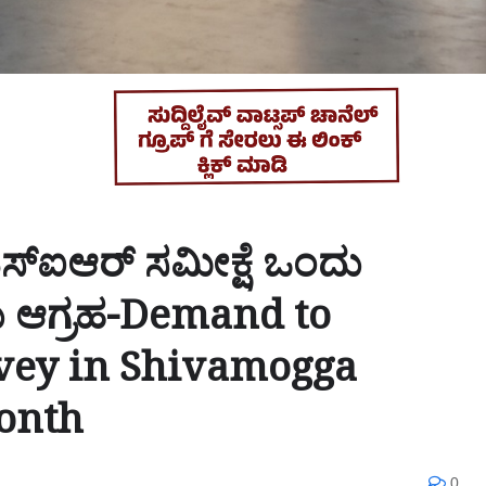
 ಎಸ್‌ಐಆರ್ ಸಮೀಕ್ಷೆ ಒಂದು
 ಆಗ್ರಹ-Demand to
rvey in Shivamogga
month
0