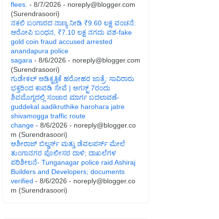
flees.
- 8/7/2026
- noreply@blogger.com
(Surendrasoori)
ನಕಲಿ ಬಂಗಾರದ ನಾಣ್ಯ ನೀಡಿ ₹9.60 ಲಕ್ಷ ವಂಚನೆ:
ಆರೋಪಿ ಬಂಧನ, ₹7.10 ಲಕ್ಷ ನಗದು ವಶ-fake
gold coin fraud accused arrested
anandapura police
sagara
- 8/6/2026
- noreply@blogger.com
(Surendrasoori)
ಗುಡೇಕಲ್ ಆಡಿಕೃತ್ತಿಕೆ ಹರೋಹರ ಜಾತ್ರೆ: ಸಾವಿರಾರು
ಭಕ್ತರಿಂದ ಕಾವಡಿ ಸೇವೆ | ಆಗಸ್ಟ್ 7ರಂದು
ಶಿವಮೊಗ್ಗದಲ್ಲಿ ಸಂಚಾರ ಮಾರ್ಗ ಬದಲಾವಣೆ-
guddekal aadikruthike harohara jatre
shivamogga traffic route
change
- 8/6/2026
- noreply@blogger.co
m (Surendrasoori)
ಆಶೀರಾಜ್ ಬಿಲ್ಡರ್ಸ್ ಮತ್ತು ಡೆವಲಪರ್ಸ್ ಮೇಲೆ
ತುಂಗಾನಗರ ಪೊಲೀಸರ ದಾಳಿ; ದಾಖಲೆಗಳ
ಪರಿಶೀಲನೆ- Tunganagar police raid Ashiraj
Builders and Developers; documents
verified
- 8/6/2026
- noreply@blogger.co
m (Surendrasoori)