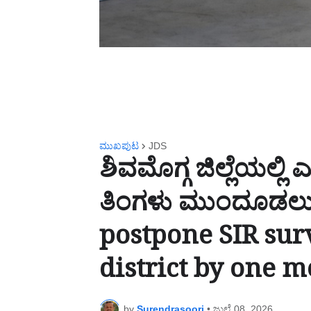
ಮುಖಪುಟ
JDS
ಶಿವಮೊಗ್ಗ ಜಿಲ್ಲೆಯಲ್ಲಿ
ತಿಂಗಳು ಮುಂದೂಡಲು
postpone SIR su
district by one 
by
Surendrasoori
•
ಜುಲೈ 08, 2026