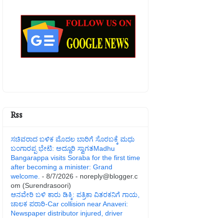
Rss
ಸಚಿವರಾದ ಬಳಿಕ ಮೊದಲ ಬಾರಿಗೆ ಸೊರಬಕ್ಕೆ ಮಧು
ಬಂಗಾರಪ್ಪ ಭೇಟಿ: ಅದ್ದೂರಿ ಸ್ವಾಗತMadhu
Bangarappa visits Soraba for the first time
after becoming a minister: Grand
welcome.
- 8/7/2026
- noreply@blogger.c
om (Surendrasoori)
ಆನವೇರಿ ಬಳಿ ಕಾರು ಡಿಕ್ಕಿ: ಪತ್ರಿಕಾ ವಿತರಕನಿಗೆ ಗಾಯ,
ಚಾಲಕ ಪರಾರಿ-Car collision near Anaveri:
Newspaper distributor injured, driver