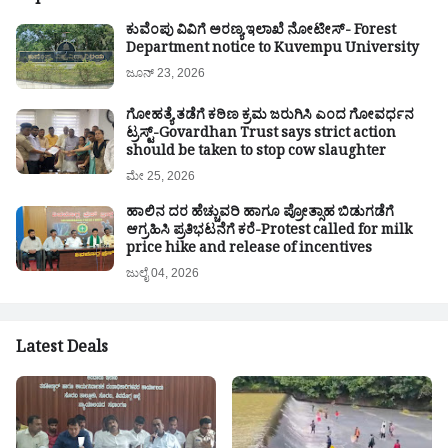
ಕುವೆಂಪು ವಿವಿಗೆ ಅರಣ್ಯ ಇಲಾಖೆ ನೋಟೀಸ್- Forest
Department notice to Kuvempu University
ಜೂನ್ 23, 2026
ಗೋಹತ್ಯೆ ತಡೆಗೆ ಕಠಿಣ ಕ್ರಮ ಜರುಗಿಸಿ ಎಂದ ಗೋವರ್ಧನ
ಟ್ರಸ್ಟ್-Govardhan Trust says strict action
should be taken to stop cow slaughter
ಮೇ 25, 2026
ಹಾಲಿನ ದರ ಹೆಚ್ಚುವರಿ ಹಾಗೂ ಪ್ರೋತ್ಸಾಹ ಬಿಡುಗಡೆಗೆ
ಆಗ್ರಹಿಸಿ ಪ್ರತಿಭಟನೆಗೆ ಕರೆ-Protest called for milk
price hike and release of incentives
ಜುಲೈ 04, 2026
Latest Deals