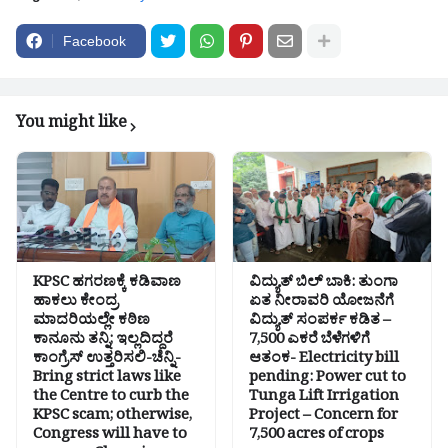
Facebook
You might like
KPSC ಹಗರಣಕ್ಕೆ ಕಡಿವಾಣ
ವಿದ್ಯುತ್ ಬಿಲ್ ಬಾಕಿ: ತುಂಗಾ
ಹಾಕಲು ಕೇಂದ್ರ
ಏತ ನೀರಾವರಿ ಯೋಜನೆಗೆ
ಮಾದರಿಯಲ್ಲೇ ಕಠಿಣ
ವಿದ್ಯುತ್ ಸಂಪರ್ಕ ಕಡಿತ –
ಕಾನೂನು ತನ್ನಿ; ಇಲ್ಲದಿದ್ದರೆ
7,500 ಎಕರೆ ಬೆಳೆಗಳಿಗೆ
ಕಾಂಗ್ರೆಸ್ ಉತ್ತರಿಸಲಿ-ಚೆನ್ನಿ-
ಆತಂಕ- Electricity bill
Bring strict laws like
pending: Power cut to
the Centre to curb the
Tunga Lift Irrigation
KPSC scam; otherwise,
Project – Concern for
Congress will have to
7,500 acres of crops