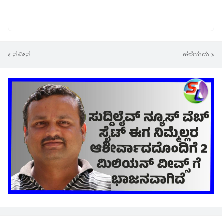
ನವೀನ
ಹಳೆಯದು