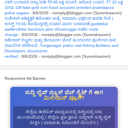
ನಕಲಿ ಬಂಗಾರದ ನಾಣ್ಯ ನೀಡಿ ₹9.60 ಲಕ್ಷ ವಂಚನೆ: ಆರೋಪಿ ಬಂಧನ, ₹7.10 ಲಕ್ಷ
ನಗದು ವಶ-fake gold coin fraud accused arrested anandapura
police sagara
- 8/6/2026
- noreply@blogger.com (Surendrasoori)
ಗುಡೇಕಲ್ ಆಡಿಕೃತ್ತಿಕೆ ಹರೋಹರ ಜಾತ್ರೆ: ಸಾವಿರಾರು ಭಕ್ತರಿಂದ ಕಾವಡಿ ಸೇವೆ |
ಆಗಸ್ಟ್ 7ರಂದು ಶಿವಮೊಗ್ಗದಲ್ಲಿ ಸಂಚಾರ ಮಾರ್ಗ ಬದಲಾವಣೆ-guddekal
aadikruthike harohara jatre shivamogga traffic route
change
- 8/6/2026
- noreply@blogger.com (Surendrasoori)
ಆಶೀರಾಜ್ ಬಿಲ್ಡರ್ಸ್ ಮತ್ತು ಡೆವಲಪರ್ಸ್ ಮೇಲೆ ತುಂಗಾನಗರ ಪೊಲೀಸರ ದಾಳಿ;
ದಾಖಲೆಗಳ ಪರಿಶೀಲನೆ- Tunganagar police raid Ashiraj Builders and
Developers; documents
verified
- 8/6/2026
- noreply@blogger.com (Surendrasoori)
Responsive Ad Banner
ಸುದ್ದಿ ಲೈವ್ ನ್ಯೂಸ್ ವೆಬ್ ಸೈಟ್ ಗೆ ಈಗ
ಮಿಲಿಯನ್ ವ್ಯೂಸ್!
ಜಿಲ್ಲೆಯ ಡಿಜಿಟಲ್ ಮಾಧ್ಯಮದಲ್ಲಿ ಸುದ್ದಿಯಲ್ಲಿ ಸದಾ
ಮುಂಚೂಣಿಯಲ್ಲಿ | ಜಿಲ್ಲೆಯ ಕ್ಷಣ ಕ್ಷಣದ ಸುದ್ದಿಗಾಗಿ ಸುದ್ದಿ ಲೈವ್
ವೀಕ್ಷಿಸಿ | ಜಾಹಿರಾತು ವಿನೊಂದಿಗೆ ಬೆಂಬಲಿಸಿ |