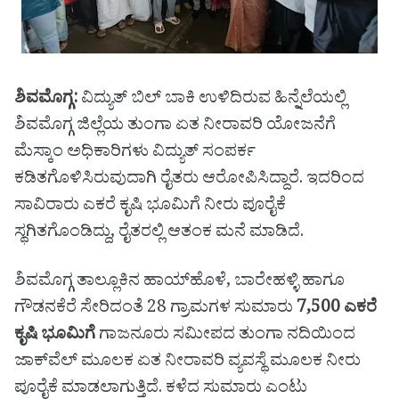
ಶಿವಮೊಗ್ಗ:
ವಿದ್ಯುತ್ ಬಿಲ್ ಬಾಕಿ ಉಳಿದಿರುವ ಹಿನ್ನೆಲೆಯಲ್ಲಿ
ಶಿವಮೊಗ್ಗ ಜಿಲ್ಲೆಯ ತುಂಗಾ ಏತ ನೀರಾವರಿ ಯೋಜನೆಗೆ
ಮೆಸ್ಕಾಂ ಅಧಿಕಾರಿಗಳು ವಿದ್ಯುತ್ ಸಂಪರ್ಕ
ಕಡಿತಗೊಳಿಸಿರುವುದಾಗಿ ರೈತರು ಆರೋಪಿಸಿದ್ದಾರೆ. ಇದರಿಂದ
ಸಾವಿರಾರು ಎಕರೆ ಕೃಷಿ ಭೂಮಿಗೆ ನೀರು ಪೂರೈಕೆ
ಸ್ಥಗಿತಗೊಂಡಿದ್ದು, ರೈತರಲ್ಲಿ ಆತಂಕ ಮನೆ ಮಾಡಿದೆ.
ಶಿವಮೊಗ್ಗ ತಾಲ್ಲೂಕಿನ ಹಾಯ್‌ಹೊಳೆ, ಬಾರೇಹಳ್ಳಿ ಹಾಗೂ
ಗೌಡನಕೆರೆ ಸೇರಿದಂತೆ 28 ಗ್ರಾಮಗಳ ಸುಮಾರು
7,500 ಎಕರೆ
ಕೃಷಿ ಭೂಮಿಗೆ
ಗಾಜನೂರು ಸಮೀಪದ ತುಂಗಾ ನದಿಯಿಂದ
ಜಾಕ್‌ವೆಲ್ ಮೂಲಕ ಏತ ನೀರಾವರಿ ವ್ಯವಸ್ಥೆ ಮೂಲಕ ನೀರು
ಪೂರೈಕೆ ಮಾಡಲಾಗುತ್ತಿದೆ. ಕಳೆದ ಸುಮಾರು ಎಂಟು