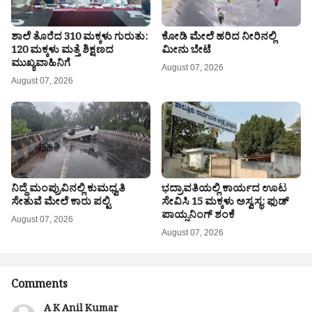
ಶಾಲೆ ತೊರೆದ 310 ಮಕ್ಕಳು ಗುರುತು:
ಕೋಡಿ ಮೇಲೆ ಹರಿದ ನೀರಿನಲ್ಲಿ
120 ಮಕ್ಕಳು ಮತ್ತೆ ಶಿಕ್ಷಣದ
ಮೀನು ಬೇಟೆ
ಮುಖ್ಯವಾಹಿನಿಗೆ
August 07, 2026
August 07, 2026
ನಿದ್ದೆ ಮಂಪ್ರುವಿನಲ್ಲಿ ಕುಮಧ್ವತಿ
ಭದ್ರಾವತಿಯಲ್ಲಿ ಕಾರ್ಯದ ಊಟ
ಸೇತುವೆ ಮೇಲೆ ಕಾರು ಪಲ್ಟಿ
ಸೇವಿಸಿ 15 ಮಕ್ಕಳು ಅಸ್ವಸ್ಥ: ಫುಡ್
ಪಾಯ್ಸನಿಂಗ್ ಶಂಕೆ
August 07, 2026
August 07, 2026
Comments
A K Anil Kumar