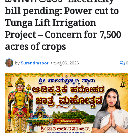
ಬೆಳೆಗಳಿಗೆ ಆತಂಕ- Electricity
bill pending: Power cut to
Tunga Lift Irrigation
Project – Concern for 7,500
acres of crops
by
Surendrasoori
•
ಜುಲೈ 06, 2026
0