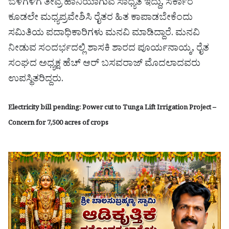
ಬೆಳೆಗಳಿಗೆ ತೀವ್ರ ಹಾನಿಯಾಗುವ ಸಾಧ್ಯತೆ ಇದ್ದು, ಸರ್ಕಾರ
ಕೂಡಲೇ ಮಧ್ಯಪ್ರವೇಶಿಸಿ ರೈತರ ಹಿತ ಕಾಪಾಡಬೇಕೆಂದು
ಸಮಿತಿಯ ಪದಾಧಿಕಾರಿಗಳು ಮನವಿ ಮಾಡಿದ್ದಾರೆ. ಮನವಿ
ನೀಡುವ ಸಂದರ್ಭದಲ್ಲಿ ಶಾಸಕಿ ಶಾರದ ಪೂರ್ಯನಾಯ್ಕ, ರೈತ
ಸಂಘದ ಅಧ್ಯಕ್ಷ ಹೆಚ್ ಆರ್ ಬಸವರಾಜ್ ಮೊದಲಾದವರು
ಉಪಸ್ಥಿತರಿದ್ದರು.
Electricity bill pending: Power cut to Tunga Lift Irrigation Project –
Concern for 7,500 acres of crops