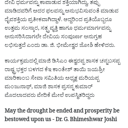
ದೇವಿ ಧರ್ಮವನ್ನು ಕಾಪಾಡುವ ಶಕ್ತಿಯಾಗಿದ್ದು, ತಪ್ಪು
ಮಾಡಿದವರಿಗೆ ಅದರ ಫಲವನ್ನು ಅನುಭವಿಸುವಂತೆ ಮಾಡುವ
ದೈವಶಕ್ತಿಯ ಪ್ರತೀಕವಾಗಿದ್ದಾಳೆ. ಆದ್ದರಿಂದ ಪ್ರತಿಯೊಬ್ಬರೂ
ಉತ್ತಮ ಸಂಸ್ಕಾರ, ಸತ್ಪ್ರವೃತ್ತಿ ಹಾಗೂ ಧರ್ಮಮಾರ್ಗವನ್ನು
ಅನುಸರಿಸಿದಾಗಲೇ ದೇವಿಯ ಸಂಪೂರ್ಣ ಅನುಗ್ರಹ
ಲಭಿಸುತ್ತದೆ ಎಂದು ಡಾ. ಜಿ. ಭೀಮೇಶ್ವರ ಜೋಶಿ ಹೇಳಿದರು.
ಕಾರ್ಯಕ್ರಮದಲ್ಲಿ ಮಾಜಿ ಡಿಸಿಎಂ ಈಶ್ವರಪ್ಪ ಶಾಸಕ ಚನ್ನಬಸಪ್ಪ
ರಾಷ್ಟ್ರಭಕ್ತರ ಬಳಗದ ಕೆಇ ಕಾಂತೇಶ್ ತಾಯಿ ಜಯಶ್ರೀ
ಮಾರಿಕಾಂಬ ಸೇವಾ ಸಮಿತಿಯ ಅಧ್ಯಕ್ಷ ಮರಿಯಪ್ಪ
ಮಂಜುನಾಥ್, ಮಾಜಿ ಶಾಸಕ ಪ್ರಸನ್ನ ಕುಮಾರ್
ಮೊದಲಾದವರು ವೇದಿಕೆ ಮೇಲೆ ಉಪಸ್ಥಿತರಿದ್ದರು
May the drought be ended and prosperity be
bestowed upon us - Dr. G. Bhimeshwar Joshi