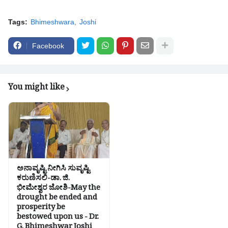
Tags:
Bhimeshwara
Joshi
Facebook
You might like
ಅನಾವೃಷ್ಟಿ ನೀಗಿಸಿ ಸುವೃಷ್ಟಿ
ಕರುಣಿಸಲಿ-ಡಾ. ಜಿ.
ಭೀಮೇಶ್ವರ ಜೋಶಿ-May the
drought be ended and
prosperity be
bestowed upon us - Dr.
G. Bhimeshwar Joshi