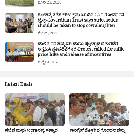
ಜೂನ್ 23, 2026
ಗೋಹತ್ಯೆ ತಡೆಗೆ ಕಠಿಣ ಕ್ರಮ ಜರುಗಿಸಿ ಎಂದ ಗೋವರ್ಧನ
ಟ್ರಸ್ಟ್-Govardhan Trust says strict action
should be taken to stop cow slaughter
ಮೇ 25, 2026
ಹಾಲಿನ ದರ ಹೆಚ್ಚುವರಿ ಹಾಗೂ ಪ್ರೋತ್ಸಾಹ ಬಿಡುಗಡೆಗೆ
ಆಗ್ರಹಿಸಿ ಪ್ರತಿಭಟನೆಗೆ ಕರೆ-Protest called for milk
price hike and release of incentives
ಜುಲೈ 04, 2026
Latest Deals
ಸಚಿವ ಮಧು ಬಂಗಾರಪ್ಪ ಸನ್ಮಾನ
ಕಾಂಗ್ರೆಸ್‌ನೊಳಗಿನ ಗೊಂದಲವನ್ನು