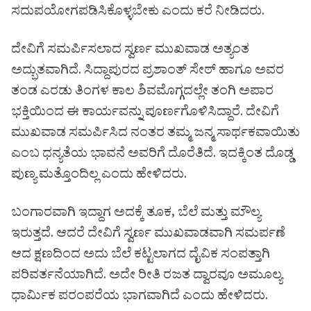
ಸದುಪಯೋಗಪಡಿಸಿಕೊಳ್ಳಬೇಕು ಎಂದು ಕರೆ ನೀಡಿದರು.
ದೇವಿಗೆ ಸಮರ್ಪಿಸಲಾದ ಸ್ವರ್ಣ ಮುಖವಾಡ ಅತ್ಯಂತ
ಅದ್ಭುತವಾಗಿದೆ. ಸಿದ್ದಾಪುರದ ಪ್ರಶಾಂತ್ ಸೇಠ್ ಹಾಗೂ ಅವರ
ತಂಡ ಎರಡು ತಿಂಗಳ ಕಾಲ ಶಿವಮೊಗ್ಗದಲ್ಲೇ ತಂಗಿ ಅಪಾರ
ಭಕ್ತಿಯಿಂದ ಈ ಕಾರ್ಯವನ್ನು ಪೂರ್ಣಗೊಳಿಸಿದ್ದಾರೆ. ದೇವಿಗೆ
ಮುಖವಾಡ ಸಮರ್ಪಿಸಿದ ನಂತರ ತಮ್ಮ ಜನ್ಮ ಸಾರ್ಥಕವಾಯಿತು
ಎಂಬ ಧನ್ಯತೆಯ ಭಾವನೆ ಅವರಿಗೆ ದೊರೆತಿದೆ. ಇದಕ್ಕಿಂತ ದೊಡ್ಡ
ಪುಣ್ಯ ಮತ್ತೊಂದಿಲ್ಲ ಎಂದು ಹೇಳಿದರು.
ಬಂಗಾರವಾಗಿ ಇದ್ದಾಗ ಅದಕ್ಕೆ ತೂಕ, ಬೆಲೆ ಮತ್ತು ಮೌಲ್ಯ
ಇರುತ್ತದೆ. ಆದರೆ ದೇವಿಗೆ ಸ್ವರ್ಣ ಮುಖವಾಡವಾಗಿ ಸಮರ್ಪಣೆ
ಆದ ಕ್ಷಣದಿಂದ ಅದು ಬೆಲೆ ಕಟ್ಟಲಾಗದ ದೈವಿಕ ಸಂಪತ್ತಾಗಿ
ಪರಿವರ್ತನೆಯಾಗಿದೆ. ಅದೇ ರೀತಿ ರಜತ ದ್ವಾರವೂ ಅಮೂಲ್ಯ
ಧಾರ್ಮಿಕ ಪರಂಪರೆಯ ಭಾಗವಾಗಿದೆ ಎಂದು ಹೇಳಿದರು.