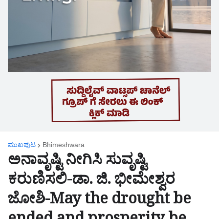
ಮುಖಪುಟ
Bhimeshwara
ಅನಾವೃಷ್ಟಿ ನೀಗಿಸಿ ಸುವೃಷ್ಟಿ
ಕರುಣಿಸಲಿ-ಡಾ. ಜಿ. ಭೀಮೇಶ್ವರ
ಜೋಶಿ-May the drought be