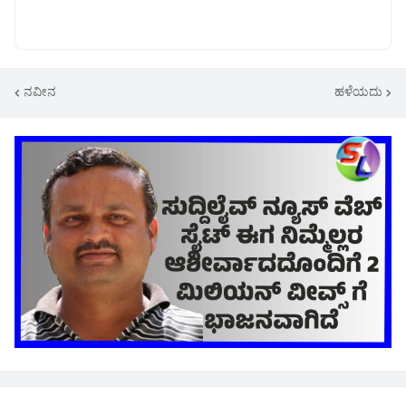
ನವೀನ
ಹಳೆಯದು