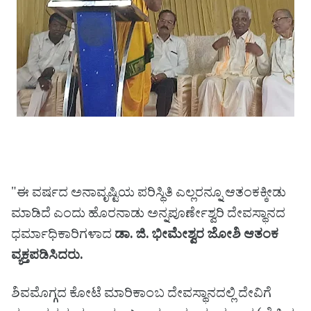
"ಈ ವರ್ಷದ ಅನಾವೃಷ್ಟಿಯ ಪರಿಸ್ಥಿತಿ ಎಲ್ಲರನ್ನೂ ಆತಂಕಕ್ಕೀಡು
ಮಾಡಿದೆ ಎಂದು ಹೊರನಾಡು ಅನ್ನಪೂರ್ಣೇಶ್ವರಿ ದೇವಸ್ಥಾನದ
ಧರ್ಮಾಧಿಕಾರಿಗಳಾದ
ಡಾ. ಜಿ. ಭೀಮೇಶ್ವರ ಜೋಶಿ ಆತಂಕ
ವ್ಯಕ್ತಪಡಿಸಿದರು.
ಶಿವಮೊಗ್ಗದ ಕೋಟೆ ಮಾರಿಕಾಂಬ ದೇವಸ್ಥಾನದಲ್ಲಿ ದೇವಿಗೆ