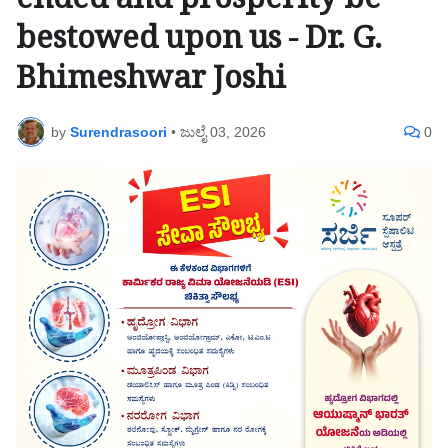
ended and prosperity be
bestowed upon us - Dr. G.
Bhimeshwar Joshi
by
Surendrasoori
•
ಜುಲೈ 03, 2026
0