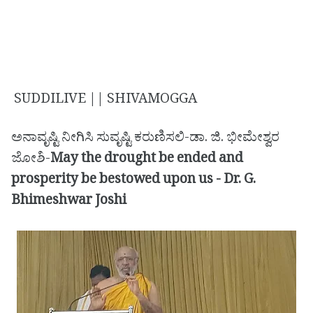
SUDDILIVE || SHIVAMOGGA
ಅನಾವೃಷ್ಟಿ ನೀಗಿಸಿ ಸುವೃಷ್ಟಿ ಕರುಣಿಸಲಿ-ಡಾ. ಜಿ. ಭೀಮೇಶ್ವರ
ಜೋಶಿ-
May the drought be ended and
prosperity be bestowed upon us - Dr. G.
Bhimeshwar Joshi