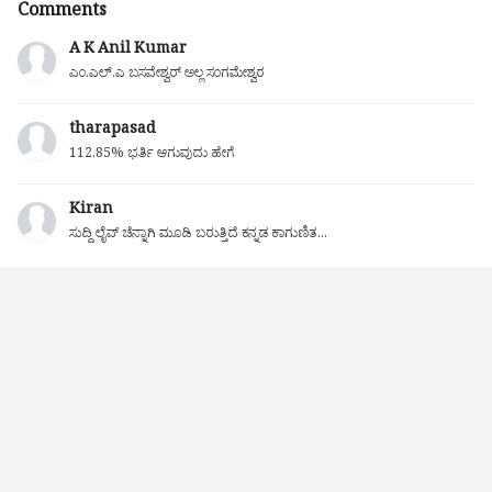
Comments
A K Anil Kumar
ಎಂ.ಎಲ್.ಎ ಬಸವೇಶ್ವರ್ ಅಲ್ಲ ಸಂಗಮೇಶ್ವರ
tharapasad
112.85% ಭರ್ತಿ ಆಗುವುದು ಹೇಗೆ
Kiran
ಸುದ್ದಿ ಲೈವ್ ಚೆನ್ನಾಗಿ ಮೂಡಿ ಬರುತ್ತಿದೆ ಕನ್ನಡ ಕಾಗುಣಿತ...