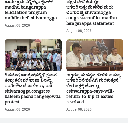
ಕಾರ್ಯಕ್ರಮದಲ್ಲಿ ಕಳ್ಳರ ಕೈಚಳಕ-
ಪಕ್ಷದ ವೇದಿಕೆಯಲ್ಲೇ
madhu bangarappa
ಬಗೆಹರಿಸುತ್ತೇವೆ: ಸಚಿವ ಮಧು
felicitation program
ಬಂಗಾರಪ್ಪ-shivamogga
mobile theft shivamogga
congress conflict madhu
bangarappa statement
August 08, 2026
August 08, 2026
ಶಿವಮೊಗ್ಗ ಕಾಂಗ್ರೆಸ್‌ನಲ್ಲಿ ಭಿನ್ನಮತ
ಈಶ್ವರಪ್ಪ ಮಹತ್ವದ ಹೇಳಿಕೆ: ಸಮಸ್ಯೆ
ತೀವ್ರ: ಕಲೀಮ್ ಪಾಷಾ ವಿರುದ್ಧ
ಬಗೆಹರಿದರೆ ಬಿಜೆಪಿಗೆ ಮರಳುತ್ತೇನೆ,
ರಂಗೇಗೌಡ ಬೆಂಬಲಿಗರ ಧರಣಿ-
ಬೇರೆ ಪಕ್ಷಕ್ಕೆ ಹೋಗಲ್ಲ-
shivamogga congress
eshwarappa-says-will-
kaleem pasha rangegowda
return-to-bjp-if-issues-
protest
resolved
August 08, 2026
August 08, 2026