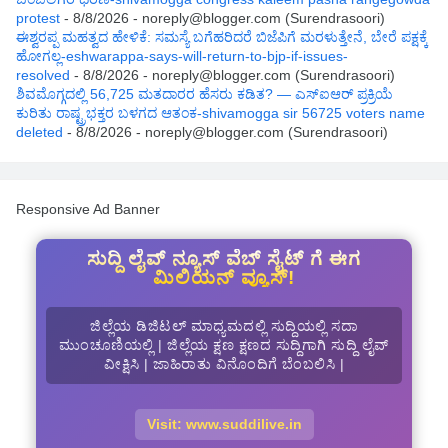
protest
- 8/8/2026
- noreply@blogger.com (Surendrasoori)
ಈಶ್ವರಪ್ಪ ಮಹತ್ವದ ಹೇಳಿಕೆ: ಸಮಸ್ಯೆ ಬಗೆಹರಿದರೆ ಬಿಜೆಪಿಗೆ ಮರಳುತ್ತೇನೆ, ಬೇರೆ ಪಕ್ಷಕ್ಕೆ
ಹೋಗಲ್ಲ-eshwarappa-says-will-return-to-bjp-if-issues-
resolved
- 8/8/2026
- noreply@blogger.com (Surendrasoori)
ಶಿವಮೊಗ್ಗದಲ್ಲಿ 56,725 ಮತದಾರರ ಹೆಸರು ಕಡಿತ? — ಎಸ್‌ಐಆರ್‌ ಪ್ರಕ್ರಿಯೆ
ಕುರಿತು ರಾಷ್ಟ್ರಭಕ್ತರ ಬಳಗದ ಆತಂಕ-shivamogga sir 56725 voters name
deleted
- 8/8/2026
- noreply@blogger.com (Surendrasoori)
Responsive Ad Banner
ಸುದ್ದಿ ಲೈವ್ ನ್ಯೂಸ್ ವೆಬ್ ಸೈಟ್ ಗೆ ಈಗ
ಮಿಲಿಯನ್ ವ್ಯೂಸ್!
ಜಿಲ್ಲೆಯ ಡಿಜಿಟಲ್ ಮಾಧ್ಯಮದಲ್ಲಿ ಸುದ್ದಿಯಲ್ಲಿ ಸದಾ
ಮುಂಚೂಣಿಯಲ್ಲಿ | ಜಿಲ್ಲೆಯ ಕ್ಷಣ ಕ್ಷಣದ ಸುದ್ದಿಗಾಗಿ ಸುದ್ದಿ ಲೈವ್
ವೀಕ್ಷಿಸಿ | ಜಾಹಿರಾತು ವಿನೊಂದಿಗೆ ಬೆಂಬಲಿಸಿ |
Visit: www.suddilive.in