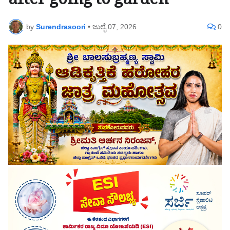
after going to garden
by
Surendrasoori
•
ಜುಲೈ 07, 2026
0