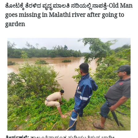
ತೋಟಕ್ಕೆ ತೆರಳಿದ ವೃದ್ಧ ಮಾಲತಿ ನದಿಯಲ್ಲಿ ನಾಪತ್ತೆ-Old Man
goes missing in Malathi river after going to
garden