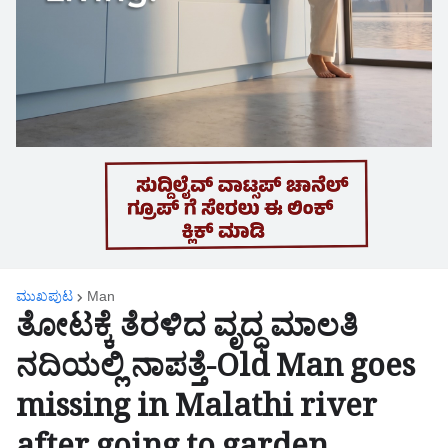
ಮುಖಪುಟ
Man
ತೋಟಕ್ಕೆ ತೆರಳಿದ ವೃದ್ಧ ಮಾಲತಿ
ನದಿಯಲ್ಲಿ ನಾಪತ್ತೆ-Old Man goes
missing in Malathi river