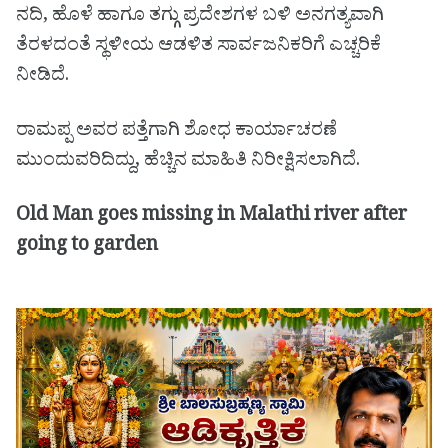
ನದಿ, ಹೊಳೆ ಹಾಗೂ ತಗ್ಗು ಪ್ರದೇಶಗಳ ಬಳಿ ಅನಗತ್ಯವಾಗಿ
ತೆರಳದಂತೆ ಸ್ಥಳೀಯ ಆಡಳಿತ ಸಾರ್ವಜನಿಕರಿಗೆ ಎಚ್ಚರಿಕೆ
ನೀಡಿದೆ.
ರಾಮಪ್ಪ ಅವರ ಪತ್ತೆಗಾಗಿ ಶೋಧ ಕಾರ್ಯಾಚರಣೆ
ಮುಂದುವರಿದಿದ್ದು, ಹೆಚ್ಚಿನ ಮಾಹಿತಿ ನಿರೀಕ್ಷಿಸಲಾಗಿದೆ.
Old Man goes missing in Malathi river after
going to garden