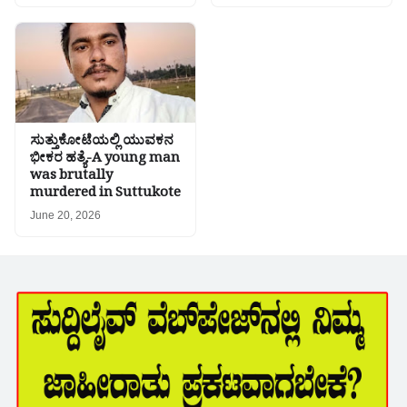
ಸುತ್ತುಕೋಟೆಯಲ್ಲಿ ಯುವಕನ
ಭೀಕರ ಹತ್ಯೆ-A young man
was brutally
murdered in Suttukote
June 20, 2026