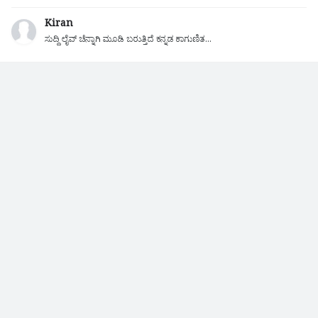
Kiran
ಸುದ್ದಿ ಲೈವ್ ಚೆನ್ನಾಗಿ ಮೂಡಿ ಬರುತ್ತಿದೆ ಕನ್ನಡ ಕಾಗುಣಿತ...