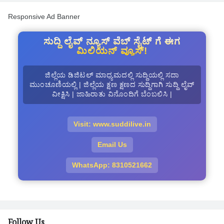
Responsive Ad Banner
ಸುದ್ದಿ ಲೈವ್ ನ್ಯೂಸ್ ವೆಬ್ ಸೈಟ್ ಗೆ ಈಗ
ಮಿಲಿಯನ್ ವ್ಯೂಸ್!
ಜಿಲ್ಲೆಯ ಡಿಜಿಟಲ್ ಮಾಧ್ಯಮದಲ್ಲಿ ಸುದ್ದಿಯಲ್ಲಿ ಸದಾ
ಮುಂಚೂಣಿಯಲ್ಲಿ | ಜಿಲ್ಲೆಯ ಕ್ಷಣ ಕ್ಷಣದ ಸುದ್ದಿಗಾಗಿ ಸುದ್ದಿ ಲೈವ್
ವೀಕ್ಷಿಸಿ | ಜಾಹಿರಾತು ವಿನೊಂದಿಗೆ ಬೆಂಬಲಿಸಿ |
Visit: www.suddilive.in
Email Us
WhatsApp: 8310521662
Follow Us