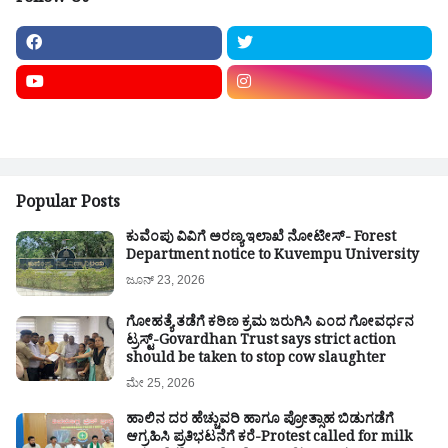
Popular Posts
ಕುವೆಂಪು ವಿವಿಗೆ ಅರಣ್ಯ ಇಲಾಖೆ ನೋಟೀಸ್- Forest
Department notice to Kuvempu University
ಜೂನ್ 23, 2026
ಗೋಹತ್ಯೆ ತಡೆಗೆ ಕಠಿಣ ಕ್ರಮ ಜರುಗಿಸಿ ಎಂದ ಗೋವರ್ಧನ
ಟ್ರಸ್ಟ್-Govardhan Trust says strict action
should be taken to stop cow slaughter
ಮೇ 25, 2026
ಹಾಲಿನ ದರ ಹೆಚ್ಚುವರಿ ಹಾಗೂ ಪ್ರೋತ್ಸಾಹ ಬಿಡುಗಡೆಗೆ
ಆಗ್ರಹಿಸಿ ಪ್ರತಿಭಟನೆಗೆ ಕರೆ-Protest called for milk