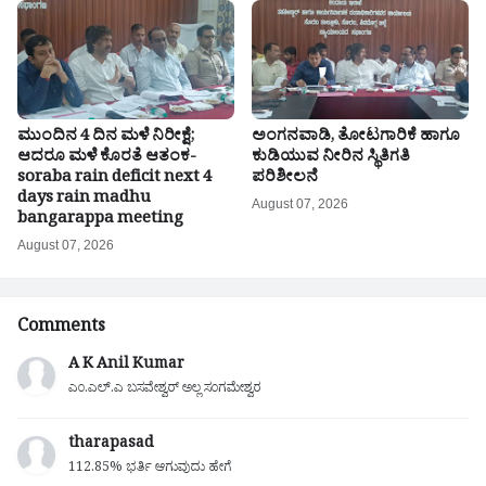
ಮುಂದಿನ 4 ದಿನ ಮಳೆ ನಿರೀಕ್ಷೆ;
ಅಂಗನವಾಡಿ, ತೋಟಗಾರಿಕೆ ಹಾಗೂ
ಆದರೂ ಮಳೆ ಕೊರತೆ ಆತಂಕ-
ಕುಡಿಯುವ ನೀರಿನ ಸ್ಥಿತಿಗತಿ
soraba rain deficit next 4
ಪರಿಶೀಲನೆ
days rain madhu
August 07, 2026
bangarappa meeting
August 07, 2026
Comments
A K Anil Kumar
ಎಂ.ಎಲ್.ಎ ಬಸವೇಶ್ವರ್ ಅಲ್ಲ ಸಂಗಮೇಶ್ವರ
tharapasad
112.85% ಭರ್ತಿ ಆಗುವುದು ಹೇಗೆ