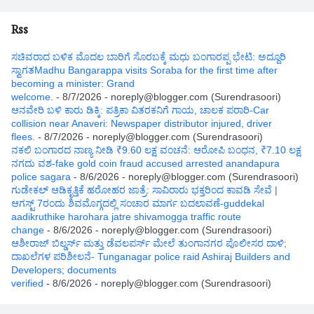
Rss
ಸಚಿವರಾದ ಬಳಿಕ ಮೊದಲ ಬಾರಿಗೆ ಸೊರಬಕ್ಕೆ ಮಧು ಬಂಗಾರಪ್ಪ ಭೇಟಿ: ಅದ್ದೂರಿ
ಸ್ವಾಗತMadhu Bangarappa visits Soraba for the first time after
becoming a minister: Grand
welcome.
- 8/7/2026
- noreply@blogger.com (Surendrasoori)
ಆನವೇರಿ ಬಳಿ ಕಾರು ಡಿಕ್ಕಿ: ಪತ್ರಿಕಾ ವಿತರಕನಿಗೆ ಗಾಯ, ಚಾಲಕ ಪರಾರಿ-Car
collision near Anaveri: Newspaper distributor injured, driver
flees.
- 8/7/2026
- noreply@blogger.com (Surendrasoori)
ನಕಲಿ ಬಂಗಾರದ ನಾಣ್ಯ ನೀಡಿ ₹9.60 ಲಕ್ಷ ವಂಚನೆ: ಆರೋಪಿ ಬಂಧನ, ₹7.10 ಲಕ್ಷ
ನಗದು ವಶ-fake gold coin fraud accused arrested anandapura
police sagara
- 8/6/2026
- noreply@blogger.com (Surendrasoori)
ಗುಡೇಕಲ್ ಆಡಿಕೃತ್ತಿಕೆ ಹರೋಹರ ಜಾತ್ರೆ: ಸಾವಿರಾರು ಭಕ್ತರಿಂದ ಕಾವಡಿ ಸೇವೆ |
ಆಗಸ್ಟ್ 7ರಂದು ಶಿವಮೊಗ್ಗದಲ್ಲಿ ಸಂಚಾರ ಮಾರ್ಗ ಬದಲಾವಣೆ-guddekal
aadikruthike harohara jatre shivamogga traffic route
change
- 8/6/2026
- noreply@blogger.com (Surendrasoori)
ಆಶೀರಾಜ್ ಬಿಲ್ಡರ್ಸ್ ಮತ್ತು ಡೆವಲಪರ್ಸ್ ಮೇಲೆ ತುಂಗಾನಗರ ಪೊಲೀಸರ ದಾಳಿ;
ದಾಖಲೆಗಳ ಪರಿಶೀಲನೆ- Tunganagar police raid Ashiraj Builders and
Developers; documents
verified
- 8/6/2026
- noreply@blogger.com (Surendrasoori)