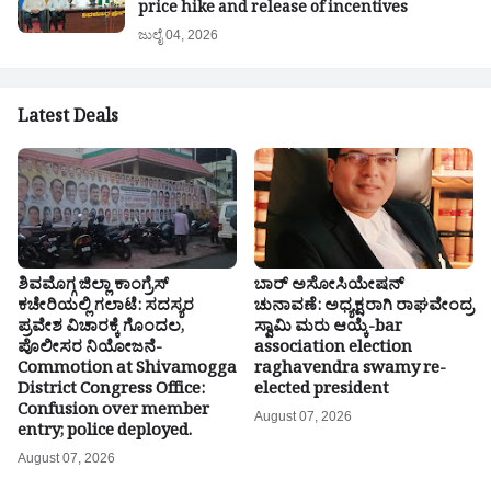
price hike and release of incentives
ಜುಲೈ 04, 2026
Latest Deals
ಶಿವಮೊಗ್ಗ ಜಿಲ್ಲಾ ಕಾಂಗ್ರೆಸ್
ಬಾರ್ ಅಸೋಸಿಯೇಷನ್
ಕಚೇರಿಯಲ್ಲಿ ಗಲಾಟೆ: ಸದಸ್ಯರ
ಚುನಾವಣೆ: ಅಧ್ಯಕ್ಷರಾಗಿ ರಾಘವೇಂದ್ರ
ಪ್ರವೇಶ ವಿಚಾರಕ್ಕೆ ಗೊಂದಲ,
ಸ್ವಾಮಿ ಮರು ಆಯ್ಕೆ-bar
ಪೊಲೀಸರ ನಿಯೋಜನೆ-
association election
Commotion at Shivamogga
raghavendra swamy re-
District Congress Office:
elected president
Confusion over member
August 07, 2026
entry; police deployed.
August 07, 2026