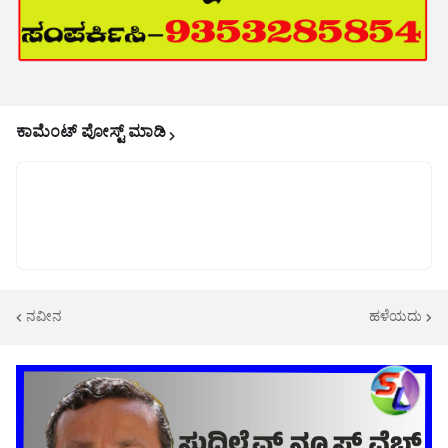
ಕಾಮೆಂಟ್‌‌ ಪೋಸ್ಟ್‌ ಮಾಡಿ
ನವೀನ
ಹಳೆಯದು