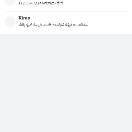
112.85% ಭರ್ತಿ ಆಗುವುದು ಹೇಗೆ
Kiran
ಸುದ್ದಿ ಲೈವ್ ಚೆನ್ನಾಗಿ ಮೂಡಿ ಬರುತ್ತಿದೆ ಕನ್ನಡ ಕಾಗುಣಿತ...