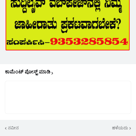
ಕಾಮೆಂಟ್‌‌ ಪೋಸ್ಟ್‌ ಮಾಡಿ
ನವೀನ
ಹಳೆಯದು