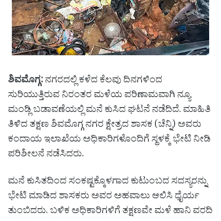
ಶಿವಮೊಗ್ಗ:
ನಗರದಲ್ಲಿ ಕಳೆದ ಕೆಲವು ದಿನಗಳಿಂದ
ಸುರಿಯುತ್ತಿರುವ ನಿರಂತರ ಮಳೆಯ ಪರಿಣಾಮವಾಗಿ ನ್ಯೂ
ಮಂಡ್ಲಿ ಬಡಾವಣೆಯಲ್ಲಿ ಮನೆ ಕುಸಿದ ಘಟನೆ ನಡೆದಿದೆ. ಮಾಹಿತಿ
ತಿಳಿದ ತಕ್ಷಣ ಶಿವಮೊಗ್ಗ ನಗರ ಕ್ಷೇತ್ರದ ಶಾಸಕ (ಚೆನ್ನಿ) ಅವರು
ಕಂದಾಯ ಇಲಾಖೆಯ ಅಧಿಕಾರಿಗಳೊಂದಿಗೆ ಸ್ಥಳಕ್ಕೆ ಭೇಟಿ ನೀಡಿ
ಪರಿಶೀಲನೆ ನಡೆಸಿದರು.
ಮನೆ ಕುಸಿತದಿಂದ ಸಂಕಷ್ಟಕ್ಕೊಳಗಾದ ಕುಟುಂಬದ ಸದಸ್ಯರನ್ನು
ಭೇಟಿ ಮಾಡಿದ ಶಾಸಕರು ಅವರ ಅಹವಾಲು ಆಲಿಸಿ ಧೈರ್ಯ
ತುಂಬಿದರು. ಬಳಿಕ ಅಧಿಕಾರಿಗಳಿಗೆ ತಕ್ಷಣವೇ ಮಳೆ ಹಾನಿ ವರದಿ