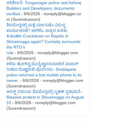
ಪರಿಶೀಲನೆ- Tunganagar police raid Ashiraj
Builders and Developers; documents
verified
- 8/6/2026
- noreply@blogger.co
m (Surendrasoori)
ಶಿವಮೊಗ್ಗದಲ್ಲಿ ಮತ್ತೆ ರ್ಯಾಪಿಡೊ ವಿರುದ್ಧ
ಕಾರ್ಯಾಚರಣೆ? ಆರ್‌ಟಿಒ ಪಾತ್ರದ ಕುರಿತು
ಕುತೂಹಲ-Crackdown on Rapido in
Shivamogga again? Curiosity surrounds
the RTO's
role
- 8/6/2026
- noreply@blogger.com
(Surendrasoori)
ಕಳೆದು ಹೋಗಿದ್ದ ಮೊಬೈಲ್ವಾರಸುದಾರರಿಗೆ ವಾಪಾಸ್
ನೀಡಿದ ದೊಡ್ಡಪೇಟೆ ಪೊಲೀಸರು- Doddapete
police returned a lost mobile phone to its
owner.
- 8/6/2026
- noreply@blogger.com
(Surendrasoori)
ಆಗಸ್ಟ್‌ 10ರಂದು ಶಿವಮೊಗ್ಗದಲ್ಲಿ ಬೃಹತ್ ಪ್ರತಿಭಟನೆ-
Massive protest in Shivamogga on August
10
- 8/6/2026
- noreply@blogger.com
(Surendrasoori)