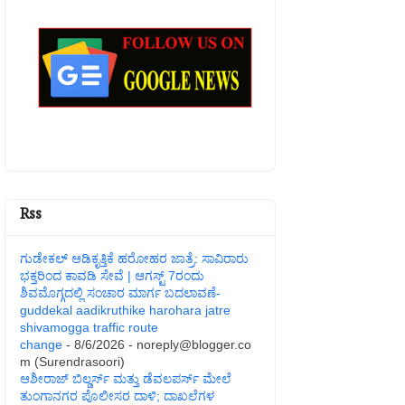
Rss
ಗುಡೇಕಲ್ ಆಡಿಕೃತ್ತಿಕೆ ಹರೋಹರ ಜಾತ್ರೆ: ಸಾವಿರಾರು
ಭಕ್ತರಿಂದ ಕಾವಡಿ ಸೇವೆ | ಆಗಸ್ಟ್ 7ರಂದು
ಶಿವಮೊಗ್ಗದಲ್ಲಿ ಸಂಚಾರ ಮಾರ್ಗ ಬದಲಾವಣೆ-
guddekal aadikruthike harohara jatre
shivamogga traffic route
change
- 8/6/2026
- noreply@blogger.co
m (Surendrasoori)
ಆಶೀರಾಜ್ ಬಿಲ್ಡರ್ಸ್ ಮತ್ತು ಡೆವಲಪರ್ಸ್ ಮೇಲೆ
ತುಂಗಾನಗರ ಪೊಲೀಸರ ದಾಳಿ; ದಾಖಲೆಗಳ