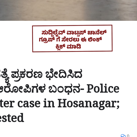
ೆ ಪ್ರಕರಣ ಭೇದಿಸಿದ
 ಆರೋಪಿಗಳ ಬಂಧನ- Police
ter case in Hosanagar;
ested
0