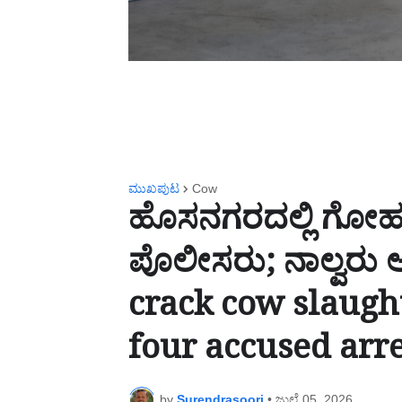
ಮುಖಪುಟ
Cow
ಹೊಸನಗರದಲ್ಲಿ ಗೋಹತ್ಯ
ಪೊಲೀಸರು; ನಾಲ್ವರು
crack cow slaugh
four accused arr
by
Surendrasoori
•
ಜುಲೈ 05, 2026